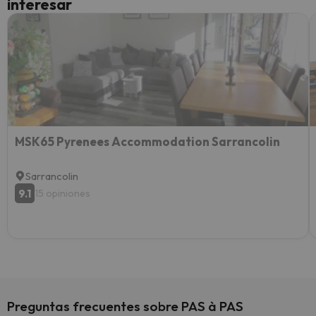
interesar
diner
Recom
vacaci
esquia
extra
yo.
MSK65 Pyrenees Accommodation Sarrancolin
Sarrancolin
9.1
15 opiniones
Preguntas frecuentes sobre PAS à PAS