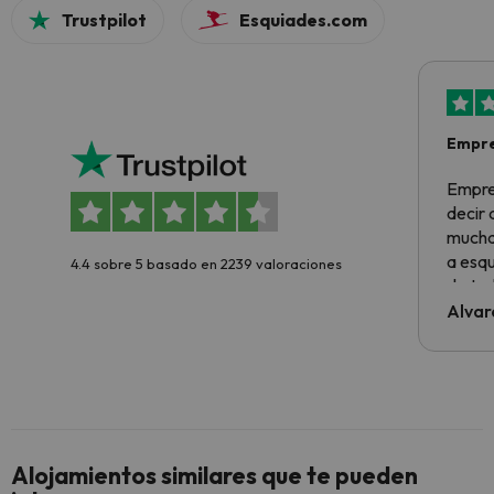
Trustpilot
Esquiades.com
Empre
Empre
decir
muchas
a esqu
4.4 sobre 5 basado en 2239 valoraciones
de tod
al cli
Alvar
he ten
culpa 
inmobi
y un t
cancel
cance
Alojamientos similares que te pueden
perfe