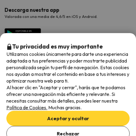
Descarga nuestra app
Valorada con una media de 4,6/5 en iOS y Android.
Tu privacidad es muy importante
Utilizamos cookies únicamente para darte una experiencia
adaptada a tus preferencias y poder mostrarte publicidad
personalizada según tu perfil de navegación. Estas cookies
nos ayudan a mostrar el contenido en base a tus intereses y
optimizar nuestra web para ti.
Métodos de pago disponibles
Al hacer clic en "Aceptar y cerrar", harás que te podamos
ofrecer una navegación más eficiente y relevante. Si
necesitas consultar más detalles, puedes leer nuestra
Política de Cookies.
Muchas gracias.
Condiciones generales
Aceptar y ocultar
Privacidad de datos
Añade las fechas para comprobar la disponibilidad
Política de cookies
Rechazar