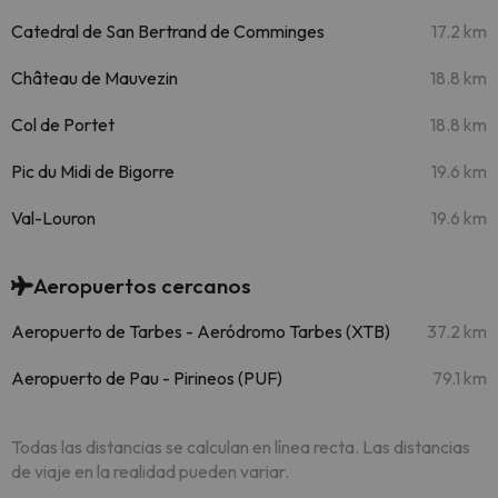
Catedral de San Bertrand de Comminges
17.2 km
Château de Mauvezin
18.8 km
Col de Portet
18.8 km
Pic du Midi de Bigorre
19.6 km
Val-Louron
19.6 km
Aeropuertos cercanos
Aeropuerto de Tarbes - Aeródromo Tarbes (XTB)
37.2 km
Aeropuerto de Pau - Pirineos (PUF)
79.1 km
Todas las distancias se calculan en línea recta. Las distancias
de viaje en la realidad pueden variar.