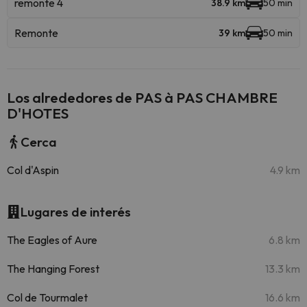
remonte 4
38.9 km
50 min
Remonte
39 km
50 min
Los alrededores de PAS à PAS CHAMBRE
D'HOTES
Cerca
Col d'Aspin
4.9 km
Lugares de interés
The Eagles of Aure
6.8 km
The Hanging Forest
13.3 km
Col de Tourmalet
16.6 km