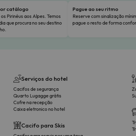
or catálogo
Pague ao seu ritmo
os Pirinéus aos Alpes. Temos
Reserve com sinalização míni
dia que procura no seu destino
pague o resto de forma confor
ho.
Serviços do hotel
Cacifos de segurança
Z
Quarto Lugagge grátis
S
Cofre na recepção
Caixa eletronico no hotel
T
Cacifo para Skis
T
Cacifos para esquis por uma taxa