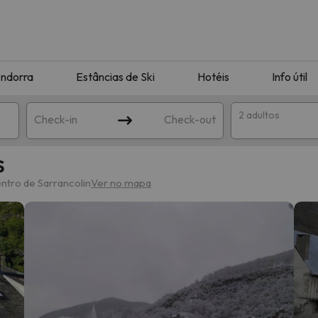
ndorra
Estâncias de Ski
Hotéis
Info útil
2 adultos
Check-in
Check-out
S
ha
entro de Sarrancolin
Ver no mapa
corresponda à sua pesquisa. Tente modificar o destino.