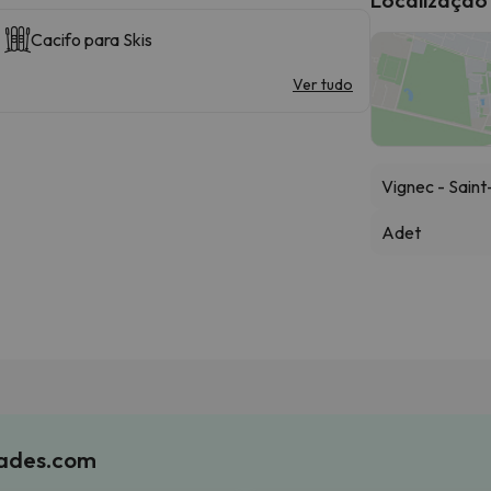
Cacifo para Skis
Ver tudo
Vignec - Sain
Adet
iades.com