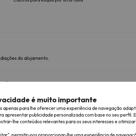
ediações do alojamento.
mação
lojamento.
ivacidade é muito importante
es apenas para lhe oferecer uma experiência de navegação adapt
róximas
ra apresentar publicidade personalizada com base no seu perfil. 
rar-lhe conteúdos relevantes para os seus interesses e otimizar 
itar", permitir-nos proporcionar-lhe uma experiência de navegaç