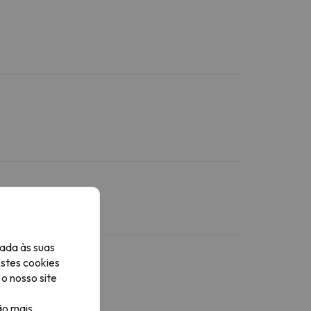
ada às suas
Estes cookies
o nosso site
ão mais