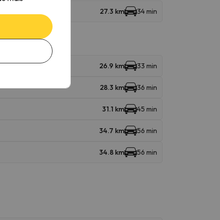
27.3 km
34 min
26.9 km
33 min
28.3 km
36 min
31.1 km
45 min
34.7 km
56 min
34.8 km
56 min