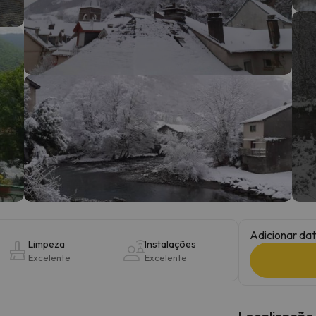
 caminho. Assim que encontrar a sua bússola, estará de volta.
Adicionar dat
Limpeza
Instalações
Excelente
Excelente
Localização