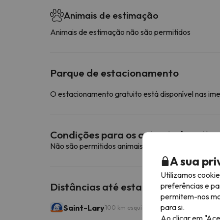
Animais de estimação
Animais de estimação não são permitidos
Parque de estacionamento
O estacionamento gratuito está disponível nas im
Condições para os animais de esti
Não são permitidos animais de estimação neste a
A sua pr
Utilizamos cooki
Distâncias até estações de esqui p
preferências e pa
permitem-nos most
para si.
Saint-Lary
100 km esquiáveis
Ao clicar em "Ace