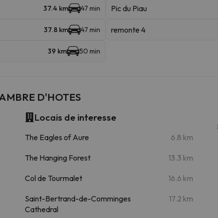
Pic du Piau
37.4 km
47 min
remonte 4
37.8 km
47 min
39 km
50 min
CHAMBRE D'HOTES
Locais de interesse
m
The Eagles of Aure
6.8 km
The Hanging Forest
13.3 km
Col de Tourmalet
16.6 km
Saint-Bertrand-de-Comminges
17.2 km
Cathedral