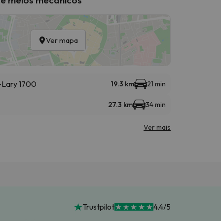
Ver mapa
t-Lary 1700
19.3 km
21 min
27.3 km
34 min
Ver mais
Trustpilot
4.4/5