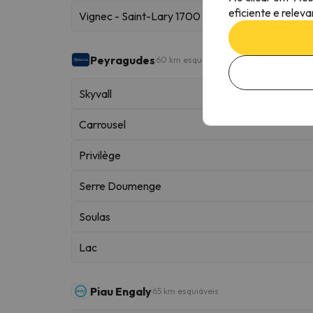
eficiente e relev
Vignec - Saint-Lary 1700
Peyragudes
60 km esquiáveis
Skyvall
Carrousel
Privilège
Serre Doumenge
Soulas
Lac
Piau Engaly
65 km esquiáveis