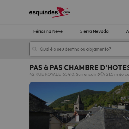
Férias na Neve
Sierra Nevada
A
PAS à PAS CHAMBRE D'HOTE
Férias na neve
Hotéis de montan
42 RUE ROYALE, 65410, Sarrancolin
A 21.5 m do c
Oops, não encontramos nenhum resultado que 