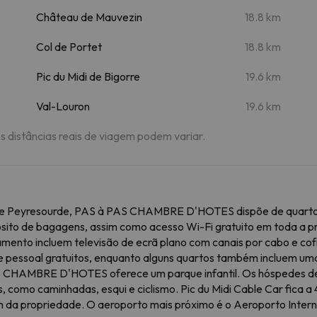
Château de Mauvezin
18.8 km
Col de Portet
18.8 km
Pic du Midi de Bigorre
19.6 km
Val-Louron
19.6 km
As distâncias reais de viagem podem variar.
ol de Peyresourde, PAS à PAS CHAMBRE D'HOTES dispõe de quarto
ósito de bagagens, assim como acesso Wi-Fi gratuito em toda a p
amento incluem televisão de ecrã plano com canais por cabo e cof
e pessoal gratuitos, enquanto alguns quartos também incluem uma
PAS CHAMBRE D'HOTES oferece um parque infantil. Os hósped
es, como caminhadas, esqui e ciclismo. Pic du Midi Cable Car f
km da propriedade. O aeroporto mais próximo é o Aeroporto Inter