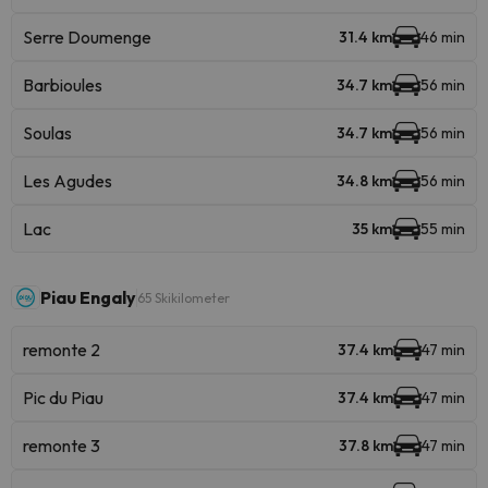
Serre Doumenge
31.4 km
46 min
Barbioules
34.7 km
56 min
Soulas
34.7 km
56 min
Les Agudes
34.8 km
56 min
Lac
35 km
55 min
Piau Engaly
65 Skikilometer
remonte 2
37.4 km
47 min
Pic du Piau
37.4 km
47 min
remonte 3
37.8 km
47 min