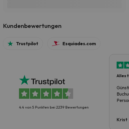
Kundenbewertungen
Trustpilot
Esquiades.com
Alles 
Günst
Buchun
Person
4.4 von 5 Punkten bei 2239 Bewertungen
Krist