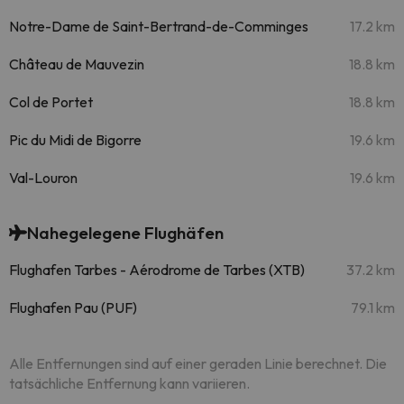
Notre-Dame de Saint-Bertrand-de-Comminges
17.2 km
Château de Mauvezin
18.8 km
Col de Portet
18.8 km
Pic du Midi de Bigorre
19.6 km
Val-Louron
19.6 km
Nahegelegene Flughäfen
Flughafen Tarbes - Aérodrome de Tarbes (XTB)
37.2 km
Flughafen Pau (PUF)
79.1 km
Alle Entfernungen sind auf einer geraden Linie berechnet. Die
tatsächliche Entfernung kann variieren.