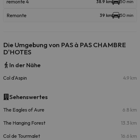
remonte 4
38.9 km
50 min
Remonte
39 km
50 min
Die Umgebung von PAS à PAS CHAMBRE
D'HOTES
In der Nähe
Col d'Aspin
4.9 km
Sehenswertes
The Eagles of Aure
6.8 km
The Hanging Forest
13.3 km
Col de Tourmalet
16.6 km