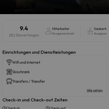
9.4
Mitarbeiter
Sauberkei
Ausgezeichnet
Ausgezei
282 Bewertungen
​Einrichtungen und Dienstleistungen
Wifi und Internet
Skischrank
Transfers / Transfer
Alle sehen
Check-in und Check-out Zeiten
Check-In
Check-out