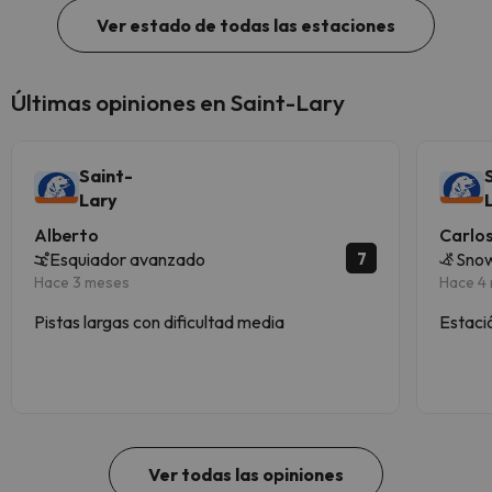
Ver estado de todas las estaciones
Últimas opiniones en Saint-Lary
Saint-
Lary
Alberto
Carlo
7
Esquiador avanzado
Sno
Hace 3 meses
Hace 4
Pistas largas con dificultad media
Estaci
Ver todas las opiniones