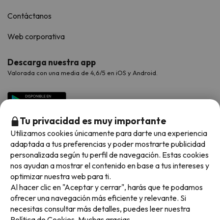
Contáctanos
Web corporativa
Descarga nuestra app
Valorada con una media de 4,6/5 en iOS y Android.
Tu privacidad es muy importante
Utilizamos cookies únicamente para darte una experiencia
adaptada a tus preferencias y poder mostrarte publicidad
personalizada según tu perfil de navegación. Estas cookies
nos ayudan a mostrar el contenido en base a tus intereses y
optimizar nuestra web para ti.
Métodos de pago disponibles
Al hacer clic en "Aceptar y cerrar", harás que te podamos
ofrecer una navegación más eficiente y relevante. Si
necesitas consultar más detalles, puedes leer nuestra
Política de Cookies.
Muchas gracias.