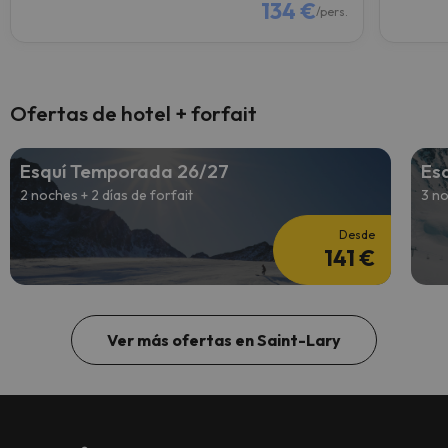
134 €
/pers.
Ofertas de hotel + forfait
Esquí Temporada 26/27
Es
2 noches + 2 días de forfait
3 no
Desde
141 €
Ver más ofertas en Saint-Lary