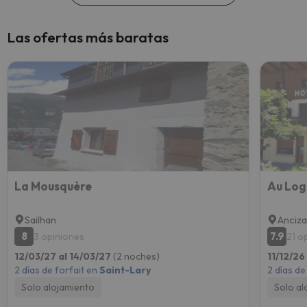
Las ofertas más baratas
La Mousquère
Au Log
Sailhan
Anciz
8
7.9
3 opiniones
21 o
12/03/27 al 14/03/27
(2 noches)
11/12/26
2 días de forfait en
Saint-Lary
2 días de
Solo alojamiento
Solo al