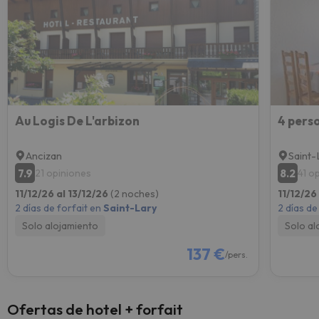
Au Logis De L'arbizon
Ancizan
Saint-
7.9
8.2
21 opiniones
41 o
11/12/26 al 13/12/26
(2 noches)
11/12/26
2 días de forfait en
Saint-Lary
2 días de
Solo alojamiento
Solo al
137 €
/pers.
Ofertas de hotel + forfait