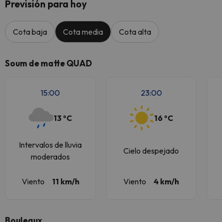
Previsión para hoy
Cota baja
Cota media
Cota alta
Soum de matte QUAD
15:00
23:00
13 ºC
16 ºC
Intervalos de lluvia
Cielo despejado
moderados
Viento
11 km/h
Viento
4 km/h
Bouleaux