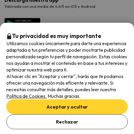
Valorada con una media de 4,6/5 en iOS y Android.
Tu privacidad es muy importante
Utilizamos cookies únicamente para darte una experiencia
adaptada a tus preferencias y poder mostrarte publicidad
personalizada según tu perfil de navegación. Estas cookies
nos ayudan a mostrar el contenido en base a tus intereses y
optimizar nuestra web para ti.
Métodos de pago disponibles
Al hacer clic en "Aceptar y cerrar", harás que te podamos
ofrecer una navegación más eficiente y relevante. Si
necesitas consultar más detalles, puedes leer nuestra
Política de Cookies.
Muchas gracias.
Condiciones generales
Aceptar y ocultar
Privacidad de datos
Política de cookies
Rechazar
Ver ofertas
Viajes para ti S.L.U. Copyright © Esquiades.com 2002-2026