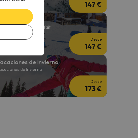
147 €
squí en Enero
 noches + 2 Días de forfait
Desde
147 €
acaciones de invierno
acaciones de Invierno
Desde
173 €