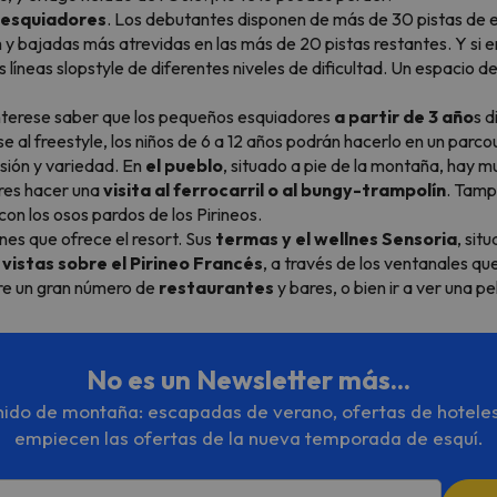
e esquiadores
. Los debutantes disponen de más de 30 pistas de e
 y bajadas más atrevidas en las más de 20 pistas restantes. Y si 
s líneas
slopstyle
de diferentes niveles de dificultad. Un espacio d
interese saber que los pequeños esquiadores
a partir de 3 año
s d
se al freestyle, los niños de 6 a 12 años podrán hacerlo en un
parco
rsión y variedad. En
el pueblo
, situado a pie de la montaña, hay m
res hacer una
visita al ferrocarril o al bungy-trampolín
. Tamp
con los osos pardos de los Pirineos.
ones que ofrece el resort. Sus
termas y el wellnes Sensoria
, sit
vistas sobre el
Pirineo Francés
, a través de los ventanales qu
tre un gran número de
restaurantes
y bares, o bien ir a ver una pel
No es un Newsletter más...
enido de montaña: escapadas de verano, ofertas de hotele
empiecen las ofertas de la nueva temporada de esquí.