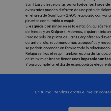
Saint Lary ofrece pistas
para todos los tipos d
avanzados pueden disfrutar de una pista de slalom
en el área de Saint Lary 2.400, equipado con varia
piruetas con tu tabla o esquís.
Si
esquías con niños
en esta estación, quizás te 
de trineos y un
Kidpark
. Además, si quieren iniciar
Pero no solo las pistas de Saint Lary ofrecen disve
durante el día, recomendamos a pequeños y mayo
se podréis aprender en familia todo lo relacionado 
Relajarse tras el esquí, también es una de las opci
del relax mientras se tienen unas
impresionantes 
Y para completar el día de esquí, podrás elegir en
En tu mail tendrás gratis el mejor cont