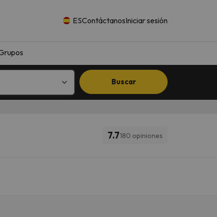
ES
Contáctanos
Iniciar sesión
Grupos
Buscar
7.7
180 opiniones