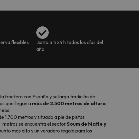
erva flexibles
Junto a ti 24 h todos los días del
año
 la frontera con España y su larga tradición de
as que llegan a
más de 2.500 metros de altura
,
ineos.
 de 1.700 metros y situado a pie de pistas
00 metros se encuentra el sector
Soum de Matte y
 punto más alto y un veradero regalo para los