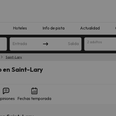
Hoteles
Info de pista
Actualidad
2 adultos
Entrada
Salida
Saint-Lary
o en Saint-Lary
piniones
Fechas temporada
que coincida con tu búsqueda. Prueba a modificar el destino.