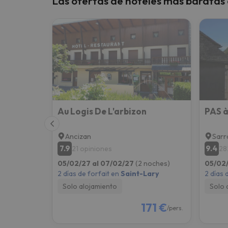
Las ofertas de hoteles más baratas
¡Vaya! Parece que nuestro buscador ha perdido
Au Logis De L'arbizon
PAS 
Ancizan
Sarr
7.9
9.4
21 opiniones
28
05/02/27 al 07/02/27
(2 noches)
05/02/
2 días de forfait en
Saint-Lary
2 días 
Solo alojamiento
Solo 
171 €
/pers.