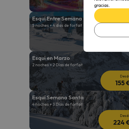
209 
gracias.
Esquí Entre Semana
5 noches + 4 días de forfait
Desd
232 
Esquí en Marzo
2 noches + 2 Días de forfait
Desd
155 
Esquí Semana Santa
4 noches + 3 Días de forfait
Desd
224 