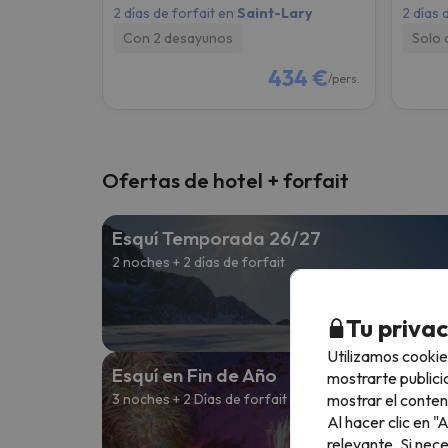
2 días de forfait en
Saint-Lary
2 días 
Con 2 desayunos
Solo 
434 €
/pers.
Ofertas de hotel + forfait
Esquí Temporada 26/27
2 noches + 2 días de forfait
Desd
141 
Tu priva
Utilizamos cookie
Esquí en Fin de Año
mostrarte publici
mostrar el conten
3 noches + 2 Días de forfait
Al hacer clic en 
Desd
relevante. Si nec