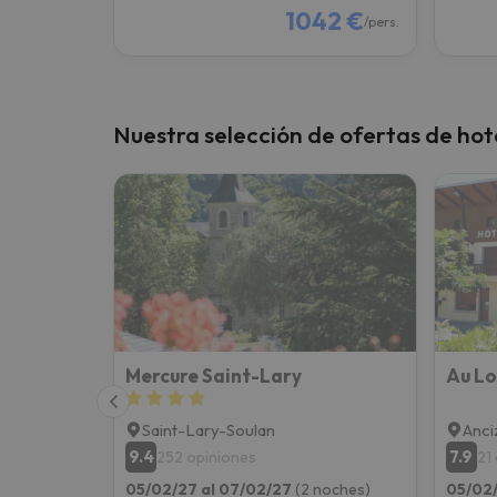
1042 €
/pers.
Nuestra selección de ofertas de hot
Mercure Saint-Lary
Au Lo
Saint-Lary-Soulan
Anci
9.4
7.9
252 opiniones
21
05/02/27 al 07/02/27
(2 noches)
05/02/