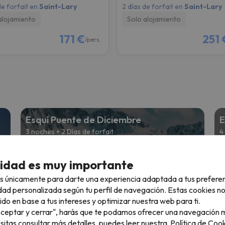
de forfait en
Saint-Lary
2 días de forfait en
Saint-Lary
alojamiento
Solo alojamiento
171 €
251 
/pers.
Esquí Puente de Diciembre
E
3 noches + 2 Días de forfait
4
e
Desde
€
168 €
cidad es muy importante
s únicamente para darte una experiencia adaptada a tus prefere
Esquí en Reyes
E
dad personalizada según tu perfil de navegación. Estas cookies n
ido en base a tus intereses y optimizar nuestra web para ti.
4 noches + 3 Días de forfait
2
"Aceptar y cerrar", harás que te podamos ofrecer una navegación m
e
Desde
esitas consultar más detalles, puedes leer nuestra
Política de Cook