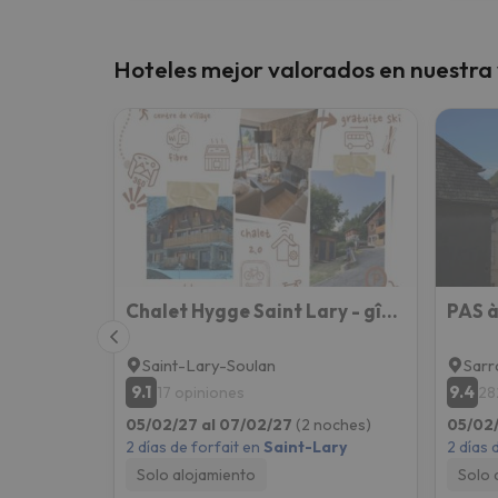
Hoteles mejor valorados en nuestra
Chalet Hygge Saint Lary - gîtes de standing en coeur de village des Pyrénées
PAS 
Saint-Lary-Soulan
Sarr
9.1
9.4
17 opiniones
28
05/02/27 al 07/02/27
(2 noches)
05/02/
2 días de forfait en
Saint-Lary
2 días 
Solo alojamiento
Solo 