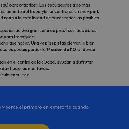
squí para practicar. Los esquiadores algo más
eres amante del freestyle, encontrarás un snowpark
edicado a la creatividad de hacer todas las posibles
isponen de una gran zona de prácticas, dos pistas
ur
para
freestylers
.
ucho que hacer. Una vez las pistas cierren, o bien
oco os podéis perder la
Maison de l'Ors
, donde
uado en el centro de la ciudad, ayudan a disfrutar
e dan hacia las montañas.
ícula en su cine.
s y serás el primero en enterarte cuando