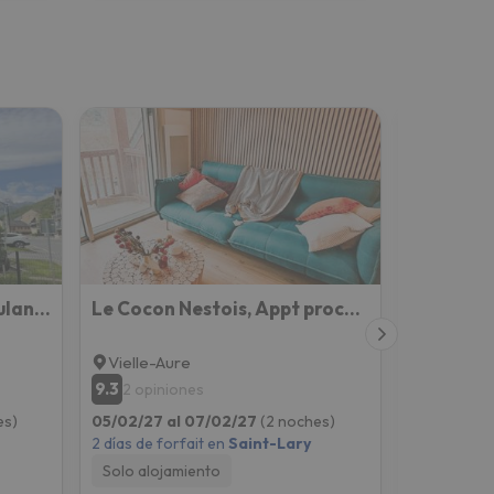
Appt T2 à Saint-Lary-Soulan à 100m du centre
Le Cocon Nestois, Appt proche Saint-Lary- vue montagne
Vielle-Aure
Saint-La
9.3
9.2
2 opiniones
1 opini
es)
05/02/27 al 07/02/27
(2 noches)
05/02/27 
2 días de forfait en
Saint-Lary
2 días de fo
Solo alojamiento
Solo aloj