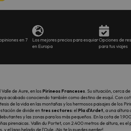
piniones en 7
Los mejores precios para esquiar
Opciones de res
en Europa
para tus viajes
 Valle de Aure, en los
Pirineos Franceses
. Su situación, cerca de
haya acabado conociendo también como destino de esquí. Con cot
tesis de la vida en las montañas y los hermosos paisajes de los Pir
 estación de divide en
tres sectores
: el
Pla d'Ardet
, a una altura
a debutantes y las zonas para los más pequeños. En la cota de 1.9
ñas pirenaicas. Vallin du Portet, con 2.400 metros de altura, es el
, y el lago helado de l'Oule. ¡No te lo puedes perder!