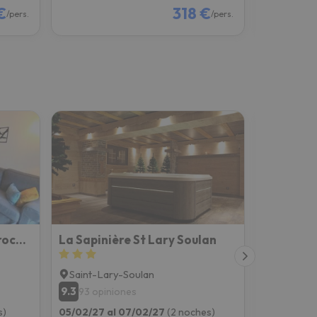
€
318 €
/pers.
/pers.
Appartement 4-6 Pers Proche Centre Village
La Sapinière St Lary Soulan
Saint-Lary-Soulan
Vignec
9.3
8.3
93 opiniones
58 opin
s)
05/02/27 al 07/02/27
(2 noches)
05/02/27 