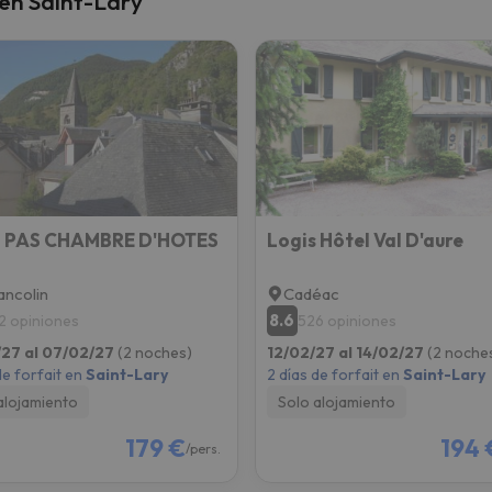
 en Saint-Lary
 el norte. En cuanto encuentre su brújula vuelve.
à PAS CHAMBRE D'HOTES
Logis Hôtel Val D'aure
ancolin
Cadéac
8.6
2 opiniones
526 opiniones
27 al 07/02/27
(2 noches)
12/02/27 al 14/02/27
(2 noche
de forfait en
Saint-Lary
2 días de forfait en
Saint-Lary
alojamiento
Solo alojamiento
179 €
194 
/pers.