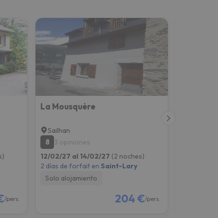
La Mousquère
Sailhan
Saint-La
8
7.4
3 opiniones
17 opin
s)
12/02/27 al 14/02/27
(2 noches)
05/02/27 
2 días de forfait en
Saint-Lary
2 días de fo
Solo alojamiento
Solo aloj
€
204 €
/pers.
/pers.