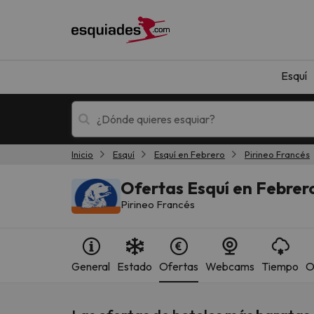
Esquí
Inicio
Esquí
Esquí en Febrero
Pirineo Francés
Esquí
Escapadas
Ofertas Esquí en Febrer
Pirineo Francés
General
Estado
Ofertas
Webcams
Tiempo
O
¡Vaya! No hemos encontrado ningún resultado 