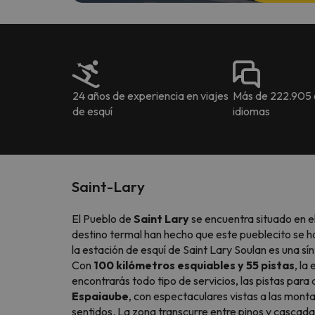
24 años de experiencia en viajes
Más de 222.905 o
de esquí
idiomas
Saint-Lary
El Pueblo de
Saint Lary
se encuentra situado en el
destino termal han hecho que este pueblecito se 
la estación de esquí de Saint Lary Soulan es una sín
Con
100 kilómetros esquiables y 55 pistas
, la
encontrarás todo tipo de servicios, las pistas par
Espaiaube
, con espectaculares vistas a las monta
sentidos. La zona transcurre entre pinos y cascadas