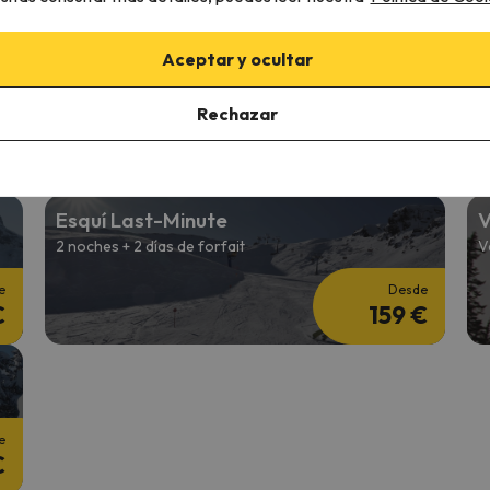
€
248 €
Aceptar y ocultar
Semana de Esquí
E
7 noches + 6 Días de forfait
2
Rechazar
e
Desde
€
411 €
Esquí Last-Minute
V
2 noches + 2 días de forfait
V
e
Desde
€
159 €
e
€