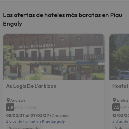
Las ofertas de hoteles más baratas en Piau
Engaly
Au Logis De L'arbizon
Hostal
Ancizan
Bielsa
7.9
7.5
21 opiniones
489 
05/02/27 al 07/02/27
(2 noches)
12/02/2
2 días de forfait en
Piau Engaly
2 días de
Solo alojamiento
Solo al