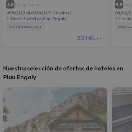
8.8
9.9
175 opiniones
33 o
05/02/27 al 07/02/27
(2 noches)
05/02/2
2 días de forfait en
Piau Engaly
2 días de
Con 2 desayunos
Solo al
221 €
/pers.
Nuestra selección de ofertas de hoteles en
Piau Engaly