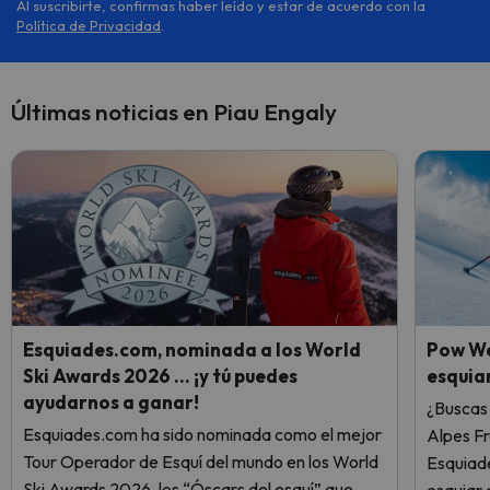
Al suscribirte, confirmas haber leído y estar de acuerdo con la
Política de Privacidad
.
Últimas noticias en Piau Engaly
Esquiades.com, nominada a los World
Pow We
Ski Awards 2026 … ¡y tú puedes
esquiar
ayudarnos a ganar!
¿Buscas 
Esquiades.com ha sido nominada como el mejor
Alpes F
Tour Operador de Esquí del mundo en los World
Esquiade
Ski Awards 2026, los “Óscars del esquí” que