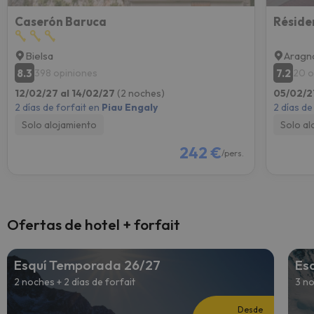
Caserón Baruca
Réside
Bielsa
Aragn
8.3
7.2
398 opiniones
20 o
12/02/27 al 14/02/27
(2 noches)
05/02/2
2 días de forfait en
Piau Engaly
2 días de
Solo alojamiento
Solo al
242 €
/pers.
Ofertas de hotel + forfait
Esquí Temporada 26/27
Es
2 noches + 2 días de forfait
3 no
Desde