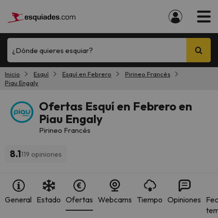
¿Dónde quieres esquiar?
Inicio
Esquí
Esquí en Febrero
Pirineo Francés
Piau Engaly
Ofertas Esquí en Febrero en
Piau Engaly
Pirineo Francés
8.1
119 opiniones
General
Estado
Ofertas
Webcams
Tiempo
Opiniones
Fec
te