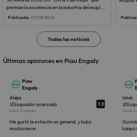
esquiar 
premian la excelencia en la industria del esquí.
¡Vota ahora y ayúdanos a alcanzar la cima!
Publicada:
07/08/2026
Publica
Todas las noticias
Últimas opiniones en Piau Engaly
Piau
Engaly
Alejo
Unai
7.3
Esquiador avanzado
Esqu
Hace 3 meses
Hace 4
Me gustó la estación en general, y hubo
Gustoko
mucha nieve.
kanpo 
da oso