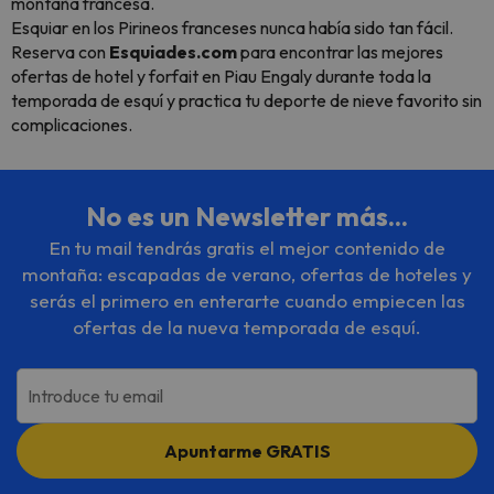
montaña francesa.
Esquiar en los Pirineos franceses nunca había sido tan fácil.
Reserva con
Esquiades.com
para encontrar las mejores
ofertas de hotel y forfait en Piau Engaly durante toda la
temporada de esquí y practica tu deporte de nieve favorito sin
complicaciones.
No es un Newsletter más...
En tu mail tendrás gratis el mejor contenido de
montaña: escapadas de verano, ofertas de hoteles y
serás el primero en enterarte cuando empiecen las
ofertas de la nueva temporada de esquí.
Introduce tu email
Apuntarme GRATIS