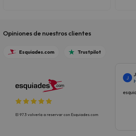
ongi.
Opiniones de nuestros clientes
Esquiades.com
Trustpilot
J
H
esqui
El 97.3 volvería a reservar con Esquiades.com