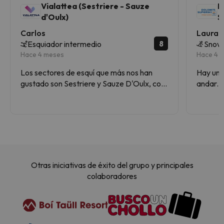
Vialattea (Sestriere - Sauze
D
d'Oulx)
S
Carlos
Laura 
8
Esquiador intermedio
Snow
Hace 4 meses
Hace 4 
Los sectores de esquí que más nos han
Hay un 
gustado son Sestriere y Sauze D'Oulx, con
andar. 
pistas impresionantes, casi todas rojas y
de repet
alguna negra, pero bien pisada.
Otras iniciativas de éxito del grupo y principales
colaboradores