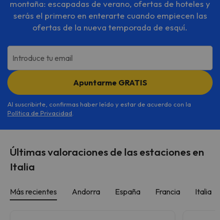
montaña: escapadas de verano, ofertas de hoteles y
serás el primero en enterarte cuando empiecen las
ofertas de la nueva temporada de esquí.
Introduce tu email
Apuntarme GRATIS
Al suscribirte, confirmas haber leído y estar de acuerdo con la
Política de Privacidad
.
Últimas valoraciones de las estaciones en
Italia
Más recientes
Andorra
España
Francia
Italia