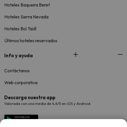
Hoteles Baqueira Beret
Hoteles Sierra Nevada
Hoteles Boí Taüll
Últimos hoteles reservados
Info y ayuda
Contáctanos
Web corporativa
Descarga nuestra app
Valorada con una media de 4,6/5 en iOS y Android.