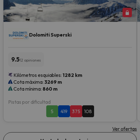
Dolomiti Superski
9.5
12 opiniones
Kilómetros esquiables:
1282 km
Cota máxima:
3269 m
Cota mínima:
860 m
Pistas por dificultad
5
419
375
108
Ver ofertas