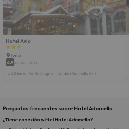
esquia
extra
yo.
Hotel Avio
Temu
6.9
25 opiniones
a 3.2 km de Pontedilegno - Tonale (Adamello Ski)
Preguntas frecuentes sobre Hotel Adamello
¿Tiene conexión wifi el Hotel Adamello?