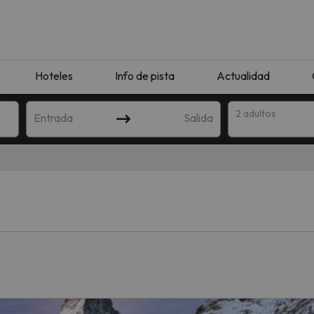
Hoteles
Info de pista
Actualidad
2 adultos
Entrada
Salida
que coincida con tu búsqueda. Prueba a modificar el destino.