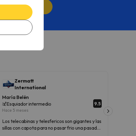
puntarme GRATIS
cidad
.
Zermatt
Z
International
I
María Belén
Julia
9.5
Esquiador intermedio
Esqui
Hace 5 meses
Hace 5 
Los telecabinas y telesfericos son gigantes y las
Maravill
sillas con capota para no pasar frio una pasada.
paisajes
Los tornos de control de forfait,