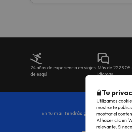
24 años de experiencia en viajes
Más de 222.905 o
de esquí
idiomas
Tu priva
Utilizamos cookie
mostrarte publici
En tu mail tendrás gratis el mejor cont
mostrar el conten
Al hacer clic en 
relevante. Si nec