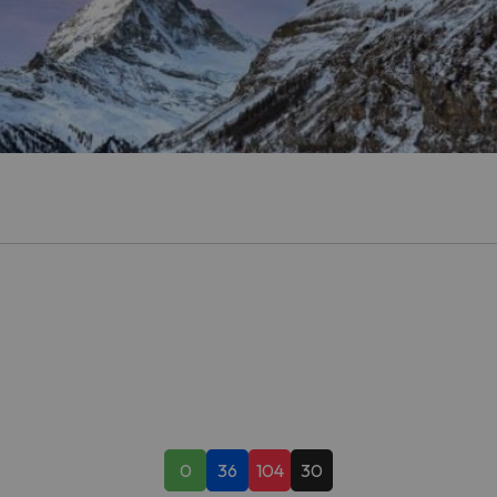
 el norte. En cuanto encuentre su brújula vuelve.
0
36
104
30