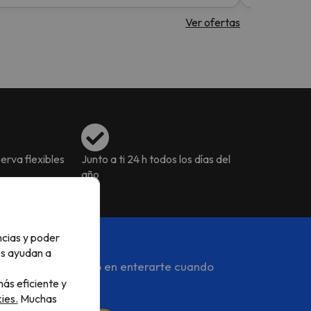
Ver ofertas
erva flexibles
Junto a ti 24 h todos los días del
año
ncias y poder
os ayudan a
s y serás el primero en enterarte cuando
ás eficiente y
ies.
Muchas