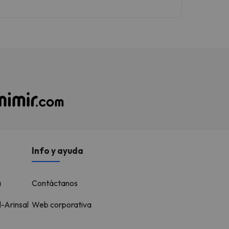
espectaculares. El Matterhorn impresionante.
El pueblo es una maravilla con luces iluminando
todo por la noche. Se puede caminar por todas
partes y no hay coches.
Info y ayuda
a
Contáctanos
l-Arinsal
Web corporativa