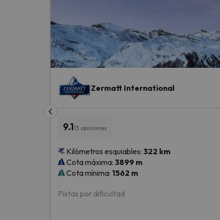
¡Vaya! Parece que nuestro buscador ha perdido
Zermatt International
9.1
13 opiniones
Kilómetros esquiables:
322 km
Cota máxima:
3899 m
Cota mínima:
1562 m
Pistas por dificultad