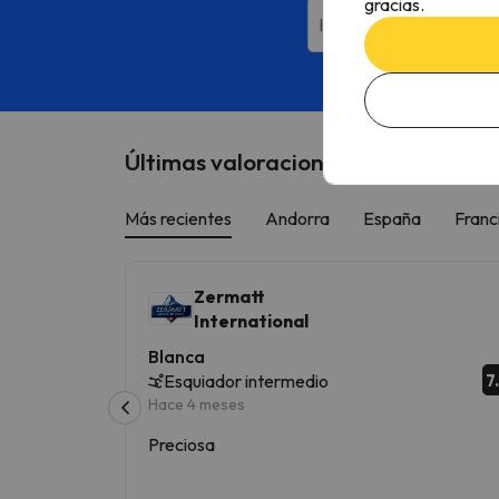
gracias.
Introduce tu email
Al su
Últimas valoraciones de las estacio
Más recientes
Andorra
España
Franc
Zermatt
International
Blanca
7
Esquiador intermedio
Hace 4 meses
Preciosa