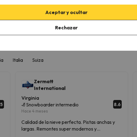
A
Aceptar y ocultar
scribirte, confirmas haber leído y estar de acuerdo con la
Política de Priva
Rechazar
nes en Suiza
ia
Italia
Suiza
Zermatt
International
Virginia
.5
8.6
Snowboarder intermedio
Hace 4 meses
Calidad de la nieve perfecta. Pistas anchas y
largas. Remontes super modernos y
comodísimos. Ambiente perfecto. Lo