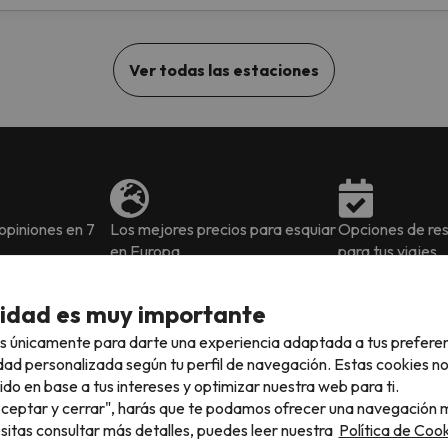
Ver todas las estaciones
piniones en 7
Los mejores precios para esquiar
Opciones de res
en Europa
para tus viajes
cidad es muy importante
s únicamente para darte una experiencia adaptada a tus prefere
No es un Newsletter más...
dad personalizada según tu perfil de navegación. Estas cookies n
enido de montaña: escapadas de verano, ofertas de hotele
ido en base a tus intereses y optimizar nuestra web para ti.
empiecen las ofertas de la nueva temporada de esquí.
"Aceptar y cerrar", harás que te podamos ofrecer una navegación m
esitas consultar más detalles, puedes leer nuestra
Política de Cook