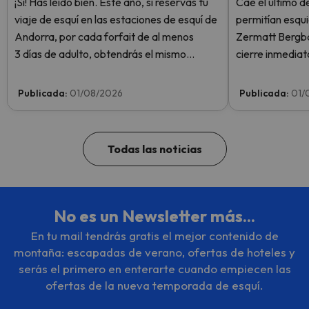
¡Sí! Has leído bien. Este año, si reservas tu
Cae el último de
viaje de esquí en las estaciones de esquí de
permitían esqui
Andorra, por cada forfait de al menos
Zermatt Bergba
3 días de adulto, obtendrás el mismo
cierre inmediat
número de días de forfait para 1 niño
Plateau Rosa po
totalmente GRATIS. Entra e infórmate
sin llegar siquie
Publicada:
01/08/2026
Publicada:
01/
aquí.
semana.
Todas las noticias
No es un Newsletter más...
En tu mail tendrás gratis el mejor contenido de
montaña: escapadas de verano, ofertas de hoteles y
serás el primero en enterarte cuando empiecen las
ofertas de la nueva temporada de esquí.