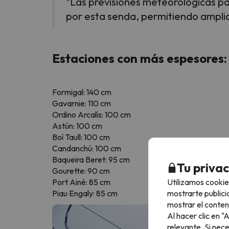
"Las previsiones meteorológicas pa
por esta senda, permitiendo amplia
Estaciones con más espesores:
Formigal: 140 cm
Gavarnie: 110 cm
Ordino Arcalís: 100 cm
Astún: 100 cm
Boí Taull: 100 cm
Candanchú: 100 cm
Baqueira Beret: 95 cm
Tu priva
Gourette: 90 cm
Utilizamos cookie
Port Ainé: 85 cm
mostrarte publici
Piau Engaly: 85 cm
mostrar el conten
Al hacer clic en 
relevante. Si nec