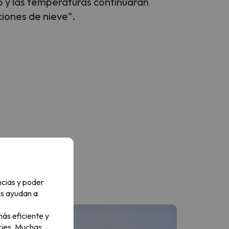
o y las temperaturas continuarán
iones de nieve".
ncias y poder
os ayudan a
ás eficiente y
ies.
Muchas