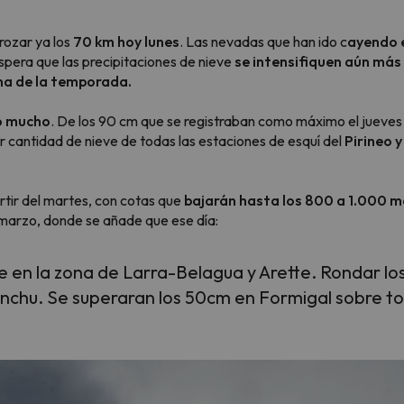
rozar ya los
70 km hoy lunes
. Las nevadas que han ido c
ayendo e
spera que las precipitaciones de nieve
se intensifiquen aún más
 el norte. En cuanto encuentre su brújula vuelve.
na de la temporada.
o mucho
. De los 90 cm que se registraban como máximo el jueve
r cantidad de nieve de todas las estaciones de esquí del
Pirineo y
rtir del martes, con cotas que
bajarán hasta los 800 a 1.000 m
e marzo, donde se añade que ese día:
ve en la zona de Larra-Belagua y Arette. Rondar 
chu. Se superaran los 50cm en Formigal sobre tod