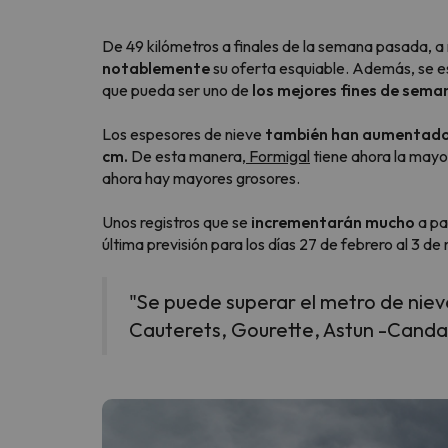
De 49 kilómetros a finales de la semana pasada, a 
notablemente
su oferta esquiable. Además, se e
¡Vaya! Parece que nuestro buscador ha perdido
que pueda ser uno de
los mejores fines de sema
Los espesores de nieve
también han aumentad
cm.
De esta manera,
Formigal
tiene ahora la mayo
ahora hay mayores grosores.
Unos registros que se
incrementarán mucho
a pa
última previsión para los días 27 de febrero al 3 d
"Se puede superar el metro de nie
Cauterets, Gourette, Astun -Candan