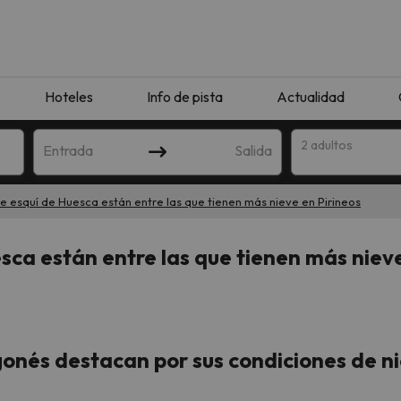
Hoteles
Info de pista
Actualidad
2 adultos
Entrada
Salida
e esquí de Huesca están entre las que tienen más nieve en Pirineos
sca están entre las que tienen más nieve
gonés destacan por sus condiciones de n
que coincida con tu búsqueda. Prueba a modificar el destino.