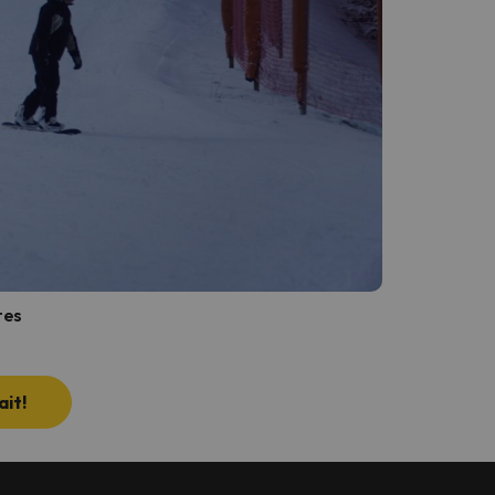
tes
it!