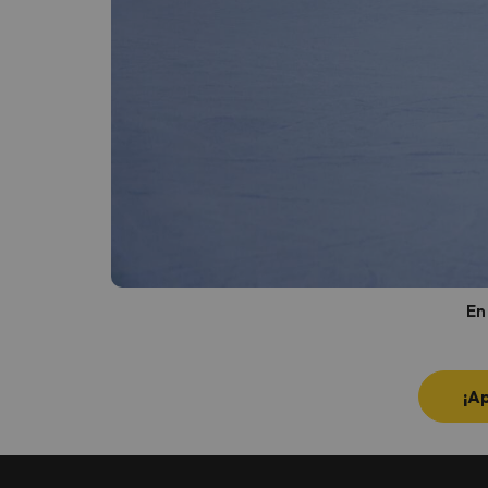
En
¡A