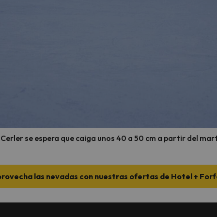
 Cerler se espera que caiga unos 40 a 50 cm a partir del mar
provecha las nevadas con nuestras ofertas de Hotel + Forfa