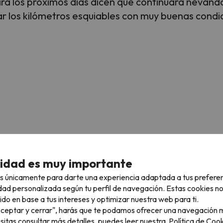
ra los próximos días dicen que continuará nevand
r los kilómetros esquiables con muy buenas condic
cidad es muy importante
s únicamente para darte una experiencia adaptada a tus prefere
dad personalizada según tu perfil de navegación. Estas cookies n
ido en base a tus intereses y optimizar nuestra web para ti.
"Aceptar y cerrar", harás que te podamos ofrecer una navegación m
esitas consultar más detalles, puedes leer nuestra
Política de Cook