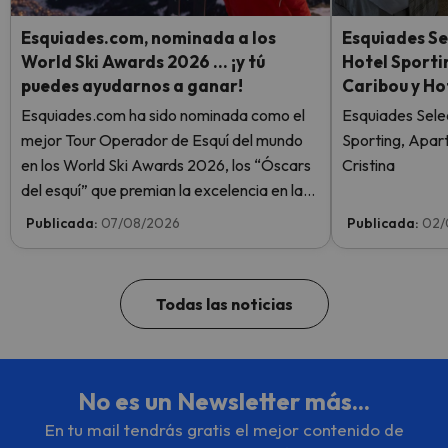
Esquiades.com, nominada a los
Esquiades Se
World Ski Awards 2026 … ¡y tú
Hotel Sport
puedes ayudarnos a ganar!
Caribou y Ho
Esquiades.com ha sido nominada como el
Esquiades Sele
mejor Tour Operador de Esquí del mundo
Sporting, Apar
en los World Ski Awards 2026, los “Óscars
Cristina
del esquí” que premian la excelencia en la
industria del esquí. ¡Vota ahora y ayúdanos
Publicada:
07/08/2026
Publicada:
02/
a alcanzar la cima!
Todas las noticias
No es un Newsletter más...
En tu mail tendrás gratis el mejor contenido de