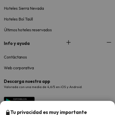
Hoteles Sierra Nevada
Hoteles Boí Taüll
Últimos hoteles reservados
Info y ayuda
Contáctanos
Web corporativa
Descarga nuestra app
Valorada con una media de 4,6/5 en iOS y Android.
Tu privacidad es muy importante