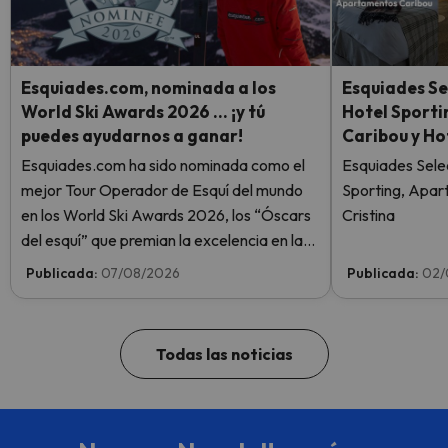
Esquiades.com, nominada a los
Esquiades Se
World Ski Awards 2026 … ¡y tú
Hotel Sport
puedes ayudarnos a ganar!
Caribou y Ho
Esquiades.com ha sido nominada como el
Esquiades Sele
mejor Tour Operador de Esquí del mundo
Sporting, Apar
en los World Ski Awards 2026, los “Óscars
Cristina
del esquí” que premian la excelencia en la
industria del esquí. ¡Vota ahora y ayúdanos
Publicada:
07/08/2026
Publicada:
02/
a alcanzar la cima!
Todas las noticias