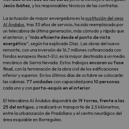
Jesús Ibáñez
, y los responsables técnicos de las contratas.
La actuación de mayor envergadura es la
sustitución del viejo
Al Ándalus
, tras 33 años de servicio, ha sido reemplazado por
un telecabina de última generación, más cómodo y rápido que
el anterior, y “
más eficiente desde el punto de vista
energético
”, según ha explicado Díaz. Las obras del nuevo
remonte, con una inversión de 16,7 millones cofinanciada con
fondos europeos React-EU, es la mayor destinada a un medio
mecánico de Sierra Nevada. Estos trabajos
encaran su fase
final
, con la terminación de la obra civil de los edificaciones
inferior y superior. En los últimos días de octubre se colocarán
las cabinas:
77 unidades
con capacidad para
10 personas
cada uno y con
porta-esquís en el interior
.
El telecabina Al Ándalus dispondrá de
19 torres, frente a las
25 del antiguo
, y realizará un transporte de 2,5 kilómetros,
entre la urbanización de Pradollano y el centro neurálgico del
área esquiable en Borreguiles.