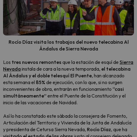
Rocío Díaz visita los trabajos del nuevo telecabina Al
Ándalus de Sierra Nevada
Los
tres nuevos remontes
que la estación de esquí de
Sierra
Nevada
instala de cara a la nueva temporada,
el telecabina
Al Ándalus y el doble telesquí El Puente
, han alcanzado
esta semana el
85%
de ejecución, con lo que, si no surgen
inconvenientes de obra, entrarán en funcionamiento
“casi
simultáneamente”
entre el Puente de la Constitución y el
inicio de las vacaciones de Navidad.
Así lo ha constatado este sábado la consejera de Fomento,
Articulación del Territorio y Vivienda de la Junta de Andalucía
y presidenta de Cetursa Sierra Nevada,
Rocío Díaz
, que ha
visitado el estado de las obras
junto al consejero delegado,