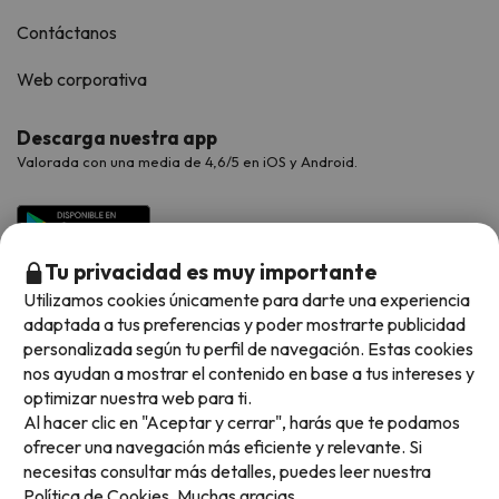
Contáctanos
Web corporativa
Descarga nuestra app
Valorada con una media de 4,6/5 en iOS y Android.
Tu privacidad es muy importante
Utilizamos cookies únicamente para darte una experiencia
adaptada a tus preferencias y poder mostrarte publicidad
personalizada según tu perfil de navegación. Estas cookies
nos ayudan a mostrar el contenido en base a tus intereses y
optimizar nuestra web para ti.
Métodos de pago disponibles
Al hacer clic en "Aceptar y cerrar", harás que te podamos
ofrecer una navegación más eficiente y relevante. Si
necesitas consultar más detalles, puedes leer nuestra
Política de Cookies.
Muchas gracias.