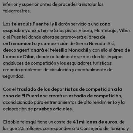
inferior y superior antes de proceder a instalar los
telearrastres.
Los
telesquís Puente I y II
darán servicio a una
zona
esquiable ya existente
(a las pistas Víbora, Montebajo, Villén
o el Puente) donde ahora se promoverá el
área de
entrenamiento y competición
de Sierra Nevada. Así,
descongestionará el telesilla Monachil
y con ello el
área de
Loma de Dílar
, donde actualmente se mezclan los equipos
andaluces de competición y los esquiadores turísticos,
creando problemas de circulación y eventualmente de
seguridad.
Con el
traslado de los deportistas de competición a la
zona de El Puente
se creará un
estadio de competición
,
acondicionado para entrenamientos de alto rendimiento y la
celebración de
pruebas oficiales
.
El doble telesquí tiene un coste de
4,1 millones de euros
, de
los que 2,5 millones corresponden a la Consejería de Turismo y