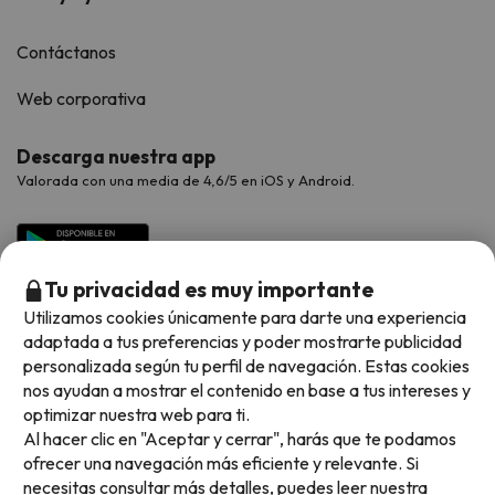
Contáctanos
Web corporativa
Descarga nuestra app
Valorada con una media de 4,6/5 en iOS y Android.
Tu privacidad es muy importante
Utilizamos cookies únicamente para darte una experiencia
adaptada a tus preferencias y poder mostrarte publicidad
personalizada según tu perfil de navegación. Estas cookies
nos ayudan a mostrar el contenido en base a tus intereses y
optimizar nuestra web para ti.
Métodos de pago disponibles
Al hacer clic en "Aceptar y cerrar", harás que te podamos
ofrecer una navegación más eficiente y relevante. Si
necesitas consultar más detalles, puedes leer nuestra