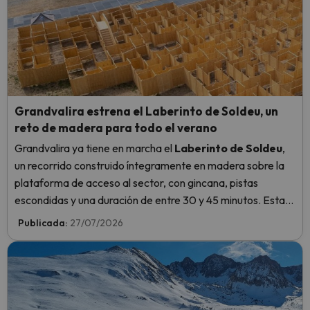
Grandvalira estrena el Laberinto de Soldeu, un
reto de madera para todo el verano
Grandvalira ya tiene en marcha el
Laberinto de Soldeu
,
un recorrido construido íntegramente en madera sobre la
plataforma de acceso al sector, con gincana, pistas
escondidas y una duración de entre 30 y 45 minutos. Estará
abierto
hasta el 13 de septiembre
.
Publicada:
27/07/2026