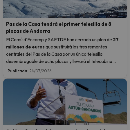
Pas de la Casa tendrá el primer telesilla de 8
plazas de Andorra
El Comú d'Encamp y SAETDE han cerrado un plan de
27
millones de euros
que sustituirá los tres remontes
centrales del Pas de la Casa por un único telesilla
desembragable de ocho plazas y llevará el telecabina
Pioners hasta el lago de les Abelletes.
Publicada:
24/07/2026