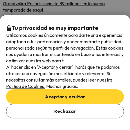
Grandvalira Resorts invierte 39 millones en la nueva
temporada de esquí
Publicada:
17/11/2025
Esquiades Selection 25/26: Canfranc Estación, a Royal
Tu privacidad es muy importante
Hideaway Hotel 5*
Utilizamos cookies únicamente para darte una experiencia
Publicada:
16/11/2025
adaptada a tus preferencias y poder mostrarte publicidad
Boí Taull es la mejor estación de esquí de España según los
personalizada según tu perfil de navegación. Estas cookies
World Ski Awards
nos ayudan a mostrar el contenido en base a tus intereses y
Publicada:
11/11/2025
optimizar nuestra web para ti.
Un estudio asegura que Soldeu tiene la quinta mejor nieve
Al hacer clic en "Aceptar y cerrar", harás que te podamos
polvo del mundo ¿Seguro?
ofrecer una navegación más eficiente y relevante. Si
Publicada:
11/11/2025
necesitas consultar más detalles, puedes leer nuestra
Con mil cañones de nieve por banda, el esquí irá a toda vela en
Política de Cookies.
Muchas gracias.
Aragón
Publicada:
11/11/2025
Aceptar y ocultar
Italia ya obliga el uso del casco en las pistas de esquí a todo el
mundo
Rechazar
Publicada:
11/11/2025
Esquiades Selection 25/26: CGH Résidence & Spa - Le Cristal
de L'Alpe