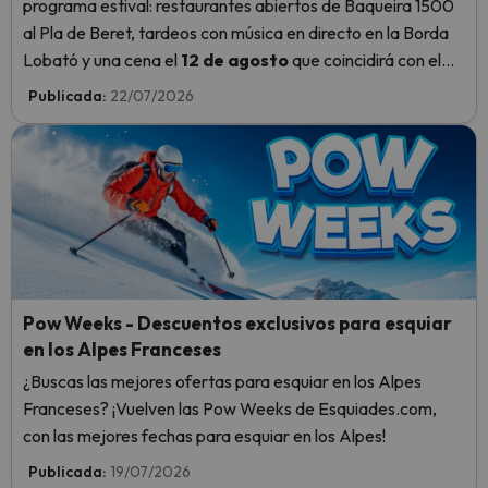
programa estival: restaurantes abiertos de Baqueira 1500
al Pla de Beret, tardeos con música en directo en la Borda
Lobató y una cena el
12 de agosto
que coincidirá con el
máximo de las Perseidas y con el eclipse de Sol.
Publicada:
22/07/2026
Pow Weeks - Descuentos exclusivos para esquiar
en los Alpes Franceses
¿Buscas las mejores ofertas para esquiar en los Alpes
Franceses? ¡Vuelven las Pow Weeks de Esquiades.com,
con las mejores fechas para esquiar en los Alpes!
Publicada:
19/07/2026