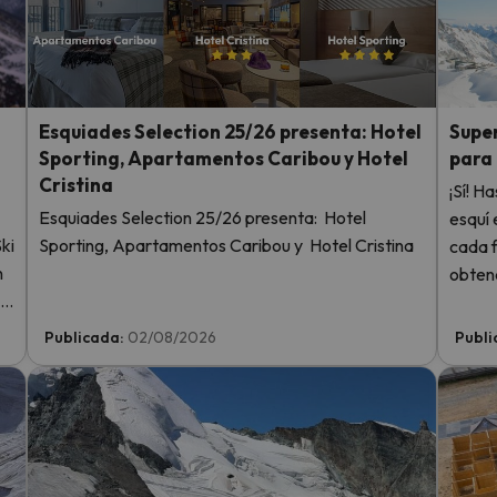
 el norte. En cuanto encuentre su brújula vuelve.
i
Esquiades Selection 25/26 presenta: Hotel
Super
Sporting, Apartamentos Caribou y Hotel
para
Cristina
¡Sí! H
Esquiades Selection 25/26 presenta: Hotel
esquí 
ki
Sporting, Apartamentos Caribou y Hotel Cristina
cada f
n
obtend
 y
1 niño
Publicada:
02/08/2026
Publi