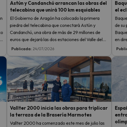
Astún y Candanchú arrancan las obras del
Baque
telecabina que unirá 100 km esquiables
el ec
an
El Gobierno de Aragón ha colocado la primera
Baquei
piedra del telecabina que conectará Astún y
de su 
co
Candanchú, una obra de más de 29 millones de
Baquei
el
euros que dejará las dos estaciones del Valle del
en dir
Aragón a poco más de diez minutos la una de la
agos
Publicada:
24/07/2026
Publi
otra.
Persei
Vallter 2000 inicia las obras para triplicar
Espa
la terraza de la Brasería Marmotes
entra
olím
Vallter 2000 ha comenzado este mes de julio las