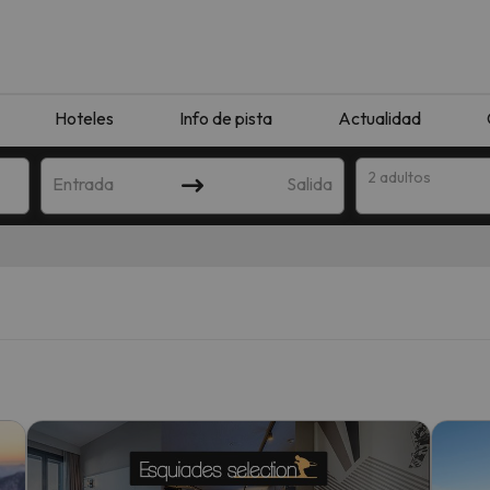
Hoteles
Info de pista
Actualidad
2 adultos
Entrada
Salida
que coincida con tu búsqueda. Prueba a modificar el destino.