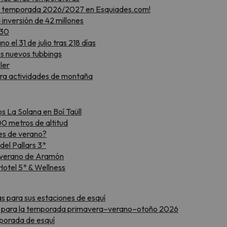
 la temporada 2026/2027 en Esquiades.com!
inversión de 42 millones
030
 el 31 de julio tras 218 días
s nuevos tubbings
ler
ara actividades de montaña
 La Solana en Boí Taüll
00 metros de altitud
es de verano?
el Pallars 3*
l verano de Aramón
Hotel 5* & Wellness
ras para sus estaciones de esquí
es para la temporada primavera–verano–otoño 2026
porada de esquí