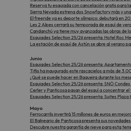
Reserva tu esquiada con cancelación gratis para
Sierra Nevada estrena dos Snowfactory más y una 
El freeride ya es deporte olímpico: debutará en 2
Les 2 Alpes cerrará su temporada de esquí de verano
Candanchú ya tiene muy avanzadas las obras de lo
Esquiades Selection 25/26 presenta: Hotel Roc Me
La estación de esquí de Astún se abre al verano p
Junio
Esquiades Selection 25/26 presenta: Apartamentos
Titlis ha inaugurado este rascacielos a más de 3.0
¿Qué se puede hacer en Baqueira durante los mes
Esquiades Selection 25/26 presenta: SNÖ Condes d
Cerler y Panticosa pasan del esquí a concentrar e
Esquiades Selection 25/26 presenta: Suites Plaza 
Mayo
Ferrocarrils invertirá 15 millones de euros en mejo
El Balneario de Panticosa presenta sus novedad
Descubre nuestra garantía de nieve para esta tem