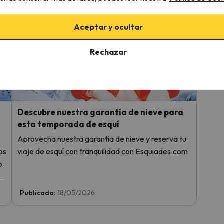
de-La
Publicada:
09/07/2026
Publi
Aceptar y ocultar
Rechazar
Descubre nuestra garantía de nieve para
esta temporada de esquí
Aprovecha nuestra garantía de nieve y reserva tu
os
viaje de esquí con tranquilidad con Esquiades.com
o
Publicada:
18/05/2026