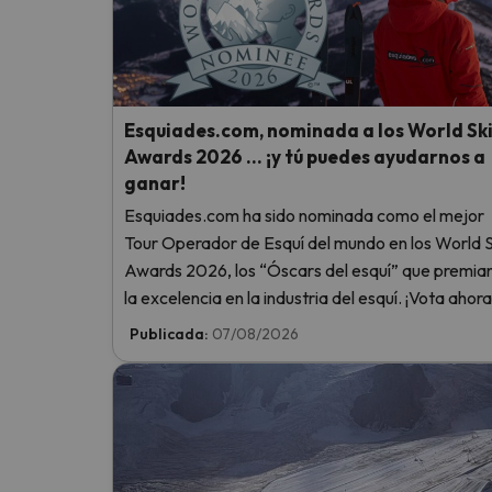
¡Vaya! Parece que nuestro buscador ha perdido
Esquiades.com, nominada a los World Sk
Awards 2026 … ¡y tú puedes ayudarnos a
ganar!
Esquiades.com ha sido nominada como el mejor
Tour Operador de Esquí del mundo en los World S
Awards 2026, los “Óscars del esquí” que premia
la excelencia en la industria del esquí. ¡Vota ahora
ayúdanos a alcanzar la cima!
Publicada:
07/08/2026