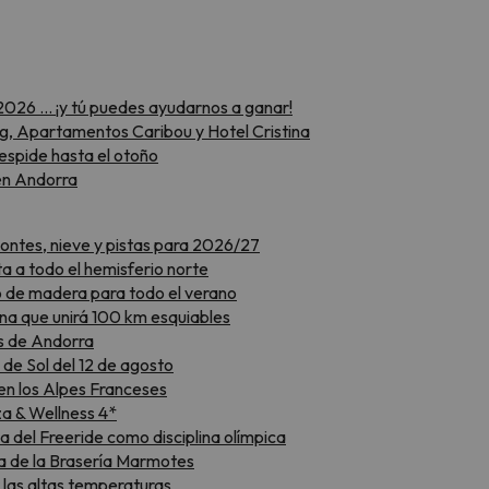
2026 … ¡y tú puedes ayudarnos a ganar!
ng, Apartamentos Caribou y Hotel Cristina
despide hasta el otoño
 en Andorra
montes, nieve y pistas para 2026/27
a a todo el hemisferio norte
to de madera para todo el verano
na que unirá 100 km esquiables
as de Andorra
 de Sol del 12 de agosto
en los Alpes Franceses
za & Wellness 4*
 del Freeride como disciplina olímpica
aza de la Brasería Marmotes
r las altas temperaturas