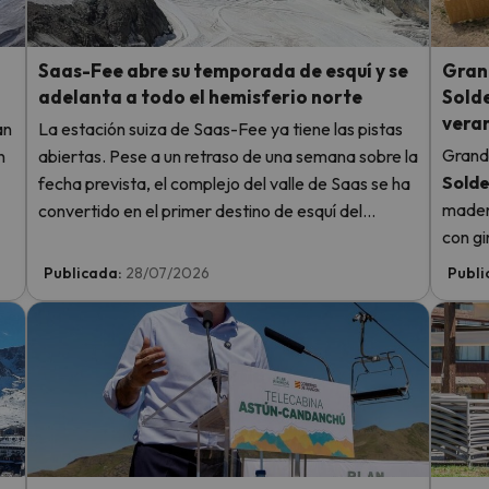
Saas-Fee abre su temporada de esquí y se
Grand
adelanta a todo el hemisferio norte
Solde
vera
an
La estación suiza de Saas-Fee ya tiene las pistas
Grandv
n
abiertas. Pese a un retraso de una semana sobre la
Sold
fecha prevista, el complejo del valle de Saas se ha
madera
convertido en el primer destino de esquí del
con gi
e
hemisferio norte en arrancar la temporada 2026-
entre 
2027.
Publicada:
28/07/2026
Publi
de s