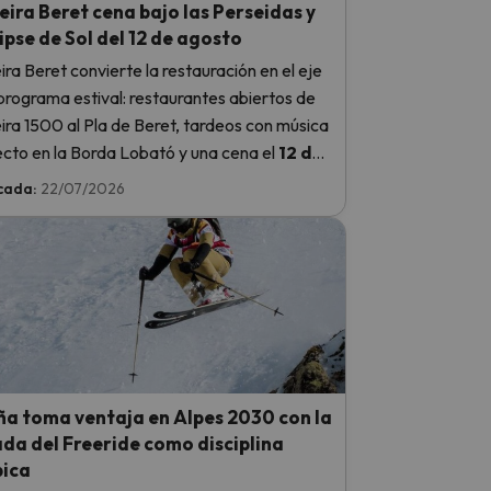
ira Beret cena bajo las Perseidas y
lipse de Sol del 12 de agosto
ra Beret convierte la restauración en el eje
programa estival: restaurantes abiertos de
ra 1500 al Pla de Beret, tardeos con música
ecto en la Borda Lobató y una cena el
12 de
to
que coincidirá con el máximo de las
cada:
22/07/2026
das y con el eclipse de Sol.
ña toma ventaja en Alpes 2030 con la
da del Freeride como disciplina
pica