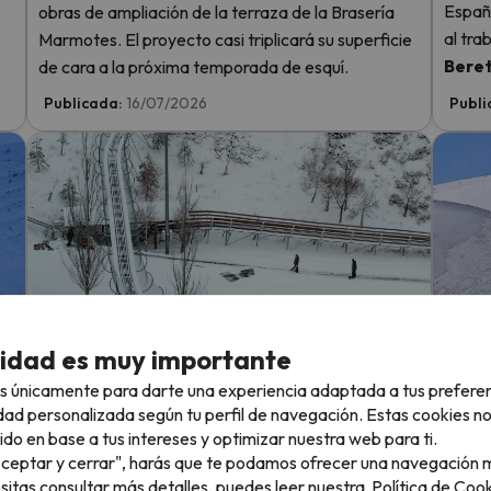
España
obras de ampliación de la terraza de la Brasería
al tra
Marmotes. El proyecto casi triplicará su superficie
Bere
de cara a la próxima temporada de esquí.
Publicada:
16/07/2026
Publi
Sierra Nevada estrena dos Snowfactory
Les 2
cidad es muy importante
más y una inversión de 42 millones
de ve
s únicamente para darte una experiencia adaptada a tus prefere
La estación granadina afronta la temporada
La est
dad personalizada según tu perfil de navegación. Estas cookies n
2026-2027 con una inversión que supera los 42
recta 
ido en base a tus intereses y optimizar nuestra web para ti.
s!
millones de euros.
y vera
"Aceptar y cerrar", harás que te podamos ofrecer una navegación m
consec
esitas consultar más detalles, puedes leer nuestra
Política de Cook