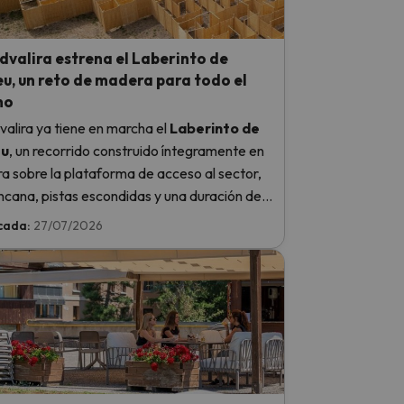
valira estrena el Laberinto de
u, un reto de madera para todo el
no
alira ya tiene en marcha el
Laberinto de
eu
, un recorrido construido íntegramente en
 sobre la plataforma de acceso al sector,
ncana, pistas escondidas y una duración de
30 y 45 minutos. Estará abierto
hasta el 13
cada:
27/07/2026
eptiembre
.