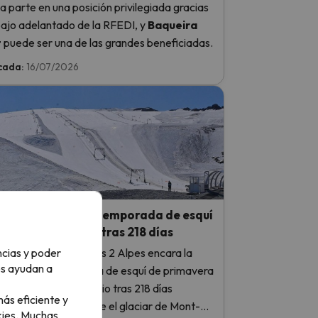
 parte en una posición privilegiada gracias
bajo adelantado de la RFEDI, y
Baqueira
t
puede ser una de las grandes beneficiadas.
cada:
16/07/2026
 Alpes cerrará su temporada de esquí
rano el 31 de julio tras 218 días
ncias y poder
ación francesa de Les 2 Alpes encara la
os ayudan a
final de su temporada de esquí de primavera
no: cerrará el 31 de julio tras 218 días
ás eficiente y
utivos de nieve sobre el glaciar de Mont-
ies.
Muchas