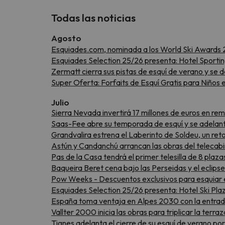
Todas las noticias
Agosto
Esquiades.com, nominada a los World Ski Awards 
Esquiades Selection 25/26 presenta: Hotel Sporti
Zermatt cierra sus pistas de esquí de verano y se 
Super Oferta: Forfaits de Esquí Gratis para Niños
Julio
Sierra Nevada invertirá 17 millones de euros en re
Saas-Fee abre su temporada de esquí y se adelant
Grandvalira estrena el Laberinto de Soldeu, un re
Astún y Candanchú arrancan las obras del telecabi
Pas de la Casa tendrá el primer telesilla de 8 plaz
Baqueira Beret cena bajo las Perseidas y el eclipse
Pow Weeks - Descuentos exclusivos para esquiar 
Esquiades Selection 25/26 presenta: Hotel Ski Pla
España toma ventaja en Alpes 2030 con la entrada
Vallter 2000 inicia las obras para triplicar la terr
Tignes adelanta el cierre de su esquí de verano po