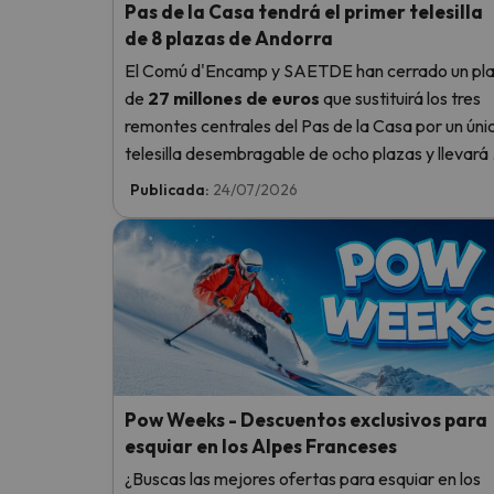
Pas de la Casa tendrá el primer telesilla
de 8 plazas de Andorra
El Comú d'Encamp y SAETDE han cerrado un pl
de
27 millones de euros
que sustituirá los tres
remontes centrales del Pas de la Casa por un úni
telesilla desembragable de ocho plazas y llevará 
telecabina Pioners hasta el lago de les Abelletes.
Publicada:
24/07/2026
Pow Weeks - Descuentos exclusivos para
esquiar en los Alpes Franceses
¿Buscas las mejores ofertas para esquiar en los