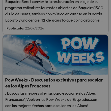
Baqueira Beret convierte la restauración en el eje de su
programa estival: restaurantes abiertos de Baqueira 1500
al Pla de Beret, tardeos con música en directo en la Borda
Lobató y una cena el
12 de agosto
que coincidirá con el
máximo de las Perseidas y con el eclipse de Sol.
Publicada:
22/07/2026
Pow Weeks - Descuentos exclusivos para esquiar
en los Alpes Franceses
¿Buscas las mejores ofertas para esquiar en los Alpes
Franceses? ¡Vuelven las Pow Weeks de Esquiades.com,
con las mejores fechas para esquiar en los Alpes!