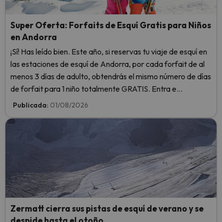
Super Oferta: Forfaits de Esquí Gratis para Niños
en Andorra
¡Sí! Has leído bien. Este año, si reservas tu viaje de esquí en
las estaciones de esquí de Andorra, por cada forfait de al
menos 3 días de adulto, obtendrás el mismo número de días
de forfait para 1 niño totalmente GRATIS. Entra e
infórmate aquí.
Publicada:
01/08/2026
Zermatt cierra sus pistas de esquí de verano y se
despide hasta el otoño