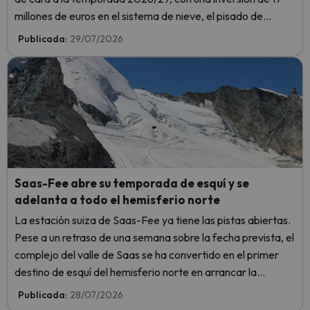
millones de euros en el sistema de nieve, el pisado de
pistas, la gestión de remontes y la reordenación de
Publicada:
29/07/2026
aparcamientos.
Saas-Fee abre su temporada de esquí y se
adelanta a todo el hemisferio norte
La estación suiza de Saas-Fee ya tiene las pistas abiertas.
Pese a un retraso de una semana sobre la fecha prevista, el
complejo del valle de Saas se ha convertido en el primer
destino de esquí del hemisferio norte en arrancar la
temporada 2026-2027.
Publicada:
28/07/2026