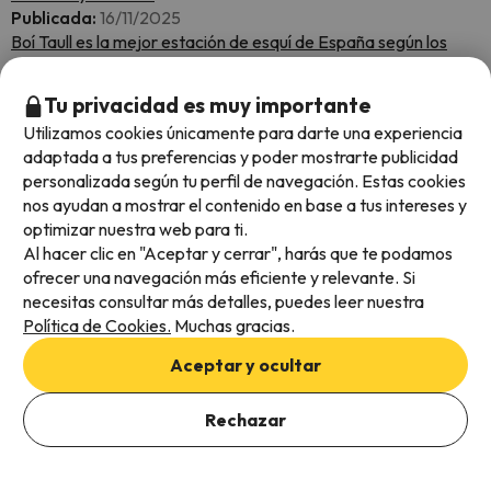
Publicada:
16/11/2025
Boí Taull es la mejor estación de esquí de España según los
World Ski Awards
Publicada:
11/11/2025
Tu privacidad es muy importante
Un estudio asegura que Soldeu tiene la quinta mejor nieve
Utilizamos cookies únicamente para darte una experiencia
polvo del mundo ¿Seguro?
adaptada a tus preferencias y poder mostrarte publicidad
Publicada:
11/11/2025
personalizada según tu perfil de navegación. Estas cookies
Con mil cañones de nieve por banda, el esquí irá a toda vela en
nos ayudan a mostrar el contenido en base a tus intereses y
Aragón
optimizar nuestra web para ti.
Publicada:
11/11/2025
Al hacer clic en "Aceptar y cerrar", harás que te podamos
Italia ya obliga el uso del casco en las pistas de esquí a todo el
ofrecer una navegación más eficiente y relevante. Si
mundo
necesitas consultar más detalles, puedes leer nuestra
Publicada:
11/11/2025
Política de Cookies.
Muchas gracias.
Esquiades Selection 25/26: CGH Résidence & Spa - Le Cristal
de L'Alpe
Aceptar y ocultar
Publicada:
09/11/2025
Esquiades SKICK OFF en Alpe d'Huez
Rechazar
Publicada:
05/11/2025
Cerler amplia su área esquiable con nuevas pistas de esquí
Publicada:
04/11/2025