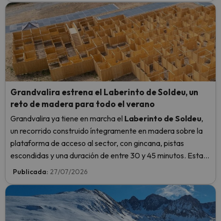
Grandvalira estrena el Laberinto de Soldeu, un
reto de madera para todo el verano
Grandvalira ya tiene en marcha el
Laberinto de Soldeu
,
un recorrido construido íntegramente en madera sobre la
plataforma de acceso al sector, con gincana, pistas
escondidas y una duración de entre 30 y 45 minutos. Estará
abierto
hasta el 13 de septiembre
.
Publicada:
27/07/2026