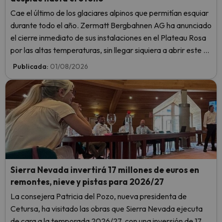
Cae el último de los glaciares alpinos que permitían esquiar
durante todo el año. Zermatt Bergbahnen AG ha anunciado
el cierre inmediato de sus instalaciones en el Plateau Rosa
por las altas temperaturas, sin llegar siquiera a abrir este fin
de semana.
Publicada:
01/08/2026
Sierra Nevada invertirá 17 millones de euros en
remontes, nieve y pistas para 2026/27
La consejera Patricia del Pozo, nueva presidenta de
Cetursa, ha visitado las obras que Sierra Nevada ejecuta
de cara a la temporada 2026/27, con una inversión de 17