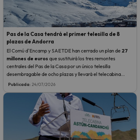
Pas de la Casa tendrá el primer telesilla de 8
plazas de Andorra
El Comú d'Encamp y SAETDE han cerrado un plan de
27
millones de euros
que sustituirá los tres remontes
centrales del Pas de la Casa por un único telesilla
desembragable de ocho plazas y llevará el telecabina
Pioners hasta el lago de les Abelletes.
Publicada:
24/07/2026