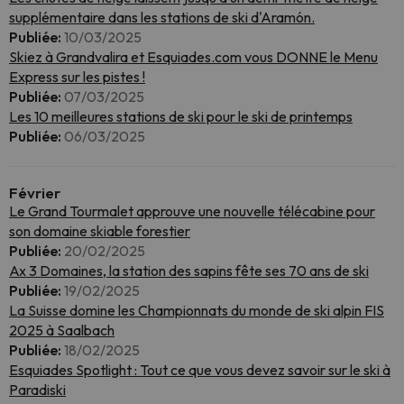
supplémentaire dans les stations de ski d'Aramón.
Publiée:
10/03/2025
Skiez à Grandvalira et Esquiades.com vous DONNE le Menu
Express sur les pistes !
Publiée:
07/03/2025
Les 10 meilleures stations de ski pour le ski de printemps
Publiée:
06/03/2025
Février
Le Grand Tourmalet approuve une nouvelle télécabine pour
son domaine skiable forestier
Publiée:
20/02/2025
Ax 3 Domaines, la station des sapins fête ses 70 ans de ski
Publiée:
19/02/2025
La Suisse domine les Championnats du monde de ski alpin FIS
2025 à Saalbach
Publiée:
18/02/2025
Esquiades Spotlight : Tout ce que vous devez savoir sur le ski à
Paradiski