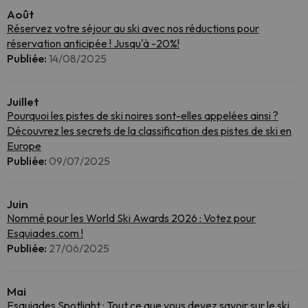
Août
Réservez votre séjour au ski avec nos réductions pour
réservation anticipée ! Jusqu'à -20%!
Publiée:
14/08/2025
Juillet
Pourquoi les pistes de ski noires sont-elles appelées ainsi ?
Découvrez les secrets de la classification des pistes de ski en
Europe
Publiée:
09/07/2025
Juin
Nommé pour les World Ski Awards 2026 : Votez pour
Esquiades.com !
Publiée:
27/06/2025
Mai
Esquiades Spotlight : Tout ce que vous devez savoir sur le ski