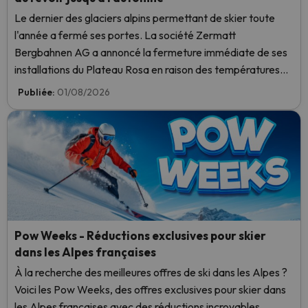
Le dernier des glaciers alpins permettant de skier toute
l'année a fermé ses portes. La société Zermatt
Bergbahnen AG a annoncé la fermeture immédiate de ses
installations du Plateau Rosa en raison des températures
élevées, sans même les avoir ouvertes ce week-end.
Publiée:
01/08/2026
Pow Weeks - Réductions exclusives pour skier
dans les Alpes françaises
À la recherche des meilleures offres de ski dans les Alpes ?
Voici les Pow Weeks, des offres exclusives pour skier dans
les Alpes françaises avec des réductions incroyables.