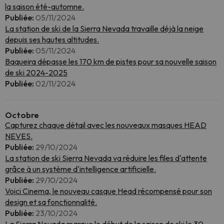
la saison été-automne.
Publiée:
05/11/2024
La station de ski de la Sierra Nevada travaille déjà la neige
depuis ses hautes altitudes.
Publiée:
05/11/2024
Baqueira dépasse les 170 km de pistes pour sa nouvelle saison
de ski 2024-2025
Publiée:
02/11/2024
Octobre
Capturez chaque détail avec les nouveaux masques HEAD
NEVES.
Publiée:
29/10/2024
La station de ski Sierra Nevada va réduire les files d'attente
grâce à un système d'intelligence artificielle.
Publiée:
29/10/2024
Voici Cinema, le nouveau casque Head récompensé pour son
design et sa fonctionnalité.
Publiée:
23/10/2024