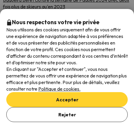
Baqueira Beret clôture la semaine de Pâques 2024 avec deux
fois plus de skieurs qu'en 2023
Publiée:
01/04/2024
Nous respectons votre vie privée
Nous utilisons des cookies uniquement afin de vous offrir
Mars
une expérience de navigation adaptée à vos préférences
Baqueira Beret ouvre plus de 100 km de pistes de ski et se
et de vous présenter des publicités personnalisées en
prépare à des journées très musicales.
fonction de votre profil. Ces cookies nous permettent
Publiée:
27/03/2024
d’afficher du contenu correspondant à vos centres d’intérêt
Les fortes chutes de neige ramènent l'hiver dans la station de
et d’optimiser notre site pour vous.
ski de Cauterets
En cliquant sur "Accepter et continuer", vous nous
Publiée:
26/03/2024
permettez de vous offrir une expérience de navigation plus
Les stations de ski de la Sierra Nevada reçoivent plus de neige
efficace et plus pertinente. Pour plus de détails, veuillez
et consolident les conditions
consulter notre
Politique de cookies.
Publiée:
26/03/2024
Sierra Nevada présente aux Pyrénées le système
Accepter
d'enneigement artificiel le plus efficace du marché.
Publiée:
23/03/2024
Rejeter
Découvrez les stations de ski les plus accessibles d'Europe
Publiée:
21/03/2024
Aramón se prépare à une semaine de ski de Pâques avec les