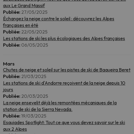
aux Le Grand Massif
Publiée:
27/05/2025
Échangez la neige contre le soleil : découvrez les Alpes
françaises en été
Publiée:
22/05/2025
Les stations de ski les plus écologiques des Alpes françaises
Publiée:
06/05/2025
Mars
Chutes de neige et soleil sur les pistes de ski de Baqueira Beret
Publiée:
21/03/2025
Les stations de ski d'Andorre reçoivent de la neige depuis 10
jours
Publiée:
20/03/2025
La neige ensevelit déjà les remontées mécaniques de la
station de ski de la Sierra Nevada.
Publiée:
19/03/2025
Esquiades Spotlight: Tout ce que vous devez savoir sur le ski
aux 2 Alpes