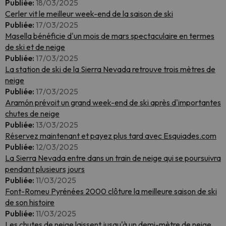
Publiée:
18/03/2025
Cerler vit le meilleur week-end de la saison de ski
Publiée:
17/03/2025
Masella bénéficie d'un mois de mars spectaculaire en termes
de ski et de neige
Publiée:
17/03/2025
La station de ski de la Sierra Nevada retrouve trois mètres de
neige
Publiée:
17/03/2025
Aramón prévoit un grand week-end de ski après d'importantes
chutes de neige
Publiée:
13/03/2025
Réservez maintenant et payez plus tard avec Esquiades.com
Publiée:
12/03/2025
La Sierra Nevada entre dans un train de neige qui se poursuivra
pendant plusieurs jours
Publiée:
11/03/2025
Font-Romeu Pyrénées 2000 clôture la meilleure saison de ski
de son histoire
Publiée:
11/03/2025
Les chutes de neige laissent jusqu'à un demi-mètre de neige