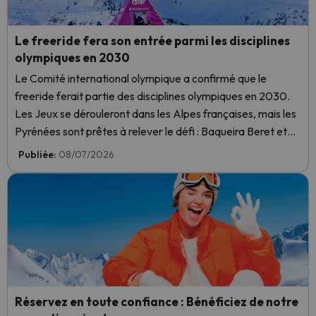
Le freeride fera son entrée parmi les disciplines
olympiques en 2030
Le Comité international olympique a confirmé que le
freeride ferait partie des disciplines olympiques en 2030.
Les Jeux se dérouleront dans les Alpes françaises, mais les
Pyrénées sont prêtes à relever le défi : Baqueira Beret et
toute une génération de riders espagnols ont de réelles
Publiée:
08/07/2026
chances de remporter le titre.
Réservez en toute confiance : Bénéficiez de notre