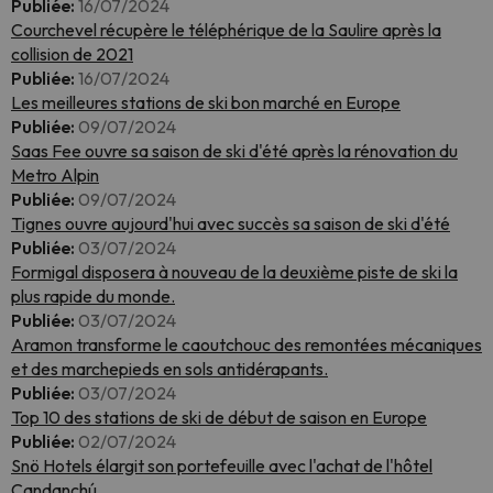
Publiée:
16/07/2024
Courchevel récupère le téléphérique de la Saulire après la
collision de 2021
Publiée:
16/07/2024
Les meilleures stations de ski bon marché en Europe
Publiée:
09/07/2024
Saas Fee ouvre sa saison de ski d'été après la rénovation du
Metro Alpin
Publiée:
09/07/2024
Tignes ouvre aujourd'hui avec succès sa saison de ski d'été
Publiée:
03/07/2024
Formigal disposera à nouveau de la deuxième piste de ski la
plus rapide du monde.
Publiée:
03/07/2024
Aramon transforme le caoutchouc des remontées mécaniques
et des marchepieds en sols antidérapants.
Publiée:
03/07/2024
Top 10 des stations de ski de début de saison en Europe
Publiée:
02/07/2024
Snö Hotels élargit son portefeuille avec l'achat de l'hôtel
Candanchú