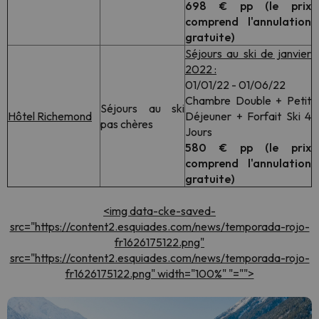
698 € pp (le prix
comprend l'annulation
gratuite)
Séjours au ski de janvier
2022 :
01/01/22 - 01/06/22
Chambre Double + Petit
Séjours au ski
Hôtel Richemond
Déjeuner + Forfait Ski 4
pas chères
Jours
580 € pp (le prix
comprend l'annulation
gratuite)
<img data-cke-saved-
src="https://content2.esquiades.com/news/temporada-rojo-
fr1626175122.png"
src="https://content2.esquiades.com/news/temporada-rojo-
fr1626175122.png" width="100%" "="">