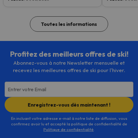
savoir plus ici.
températures é
ouvertes ce we
Toutes les informations
Profitez des meilleurs offres de ski!
Abonnez-vous à notre Newsletter mensuelle et
recevez les meilleures offres de ski pour l'hiver.
Entrer votre Email
Enregistrez-vous dès maintenant !
En incluant votre adresse e-mail à notre liste de diffusion, vous
confirmez avoir lu et accepté la politique de confidentialité de
Politique de confidentialité
.