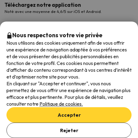
Téléchargez notre application
Noté avec une moyenne de 4,6/5 sur iOS et Android.
Nous respectons votre vie privée
Nous utilisons des cookies uniquement afin de vous offrir
une expérience de navigation adaptée à vos préférences
et de vous présenter des publicités personnalisées en
fonction de votre profil. Ces cookies nous permettent
d’afficher du contenu correspondant à vos centres d’intérêt
et d’optimiser notre site pour vous.
Modes de paiement disponibles
En cliquant sur "Accepter et continuer", vous nous
permettez de vous offrir une expérience de navigation plus
efficace et plus pertinente. Pour plus de détails, veuillez
consulter notre
Politique de cookies.
Conditions générales d'utilisation
Accepter
Protection des données
Politique en matière de cookies
Rejeter