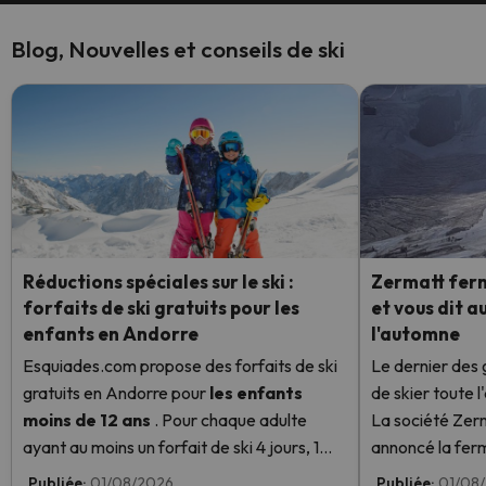
Blog, Nouvelles et conseils de ski
Réductions spéciales sur le ski :
Zermatt ferme
forfaits de ski gratuits pour les
et vous dit a
enfants en Andorre
l'automne
Esquiades.com propose des forfaits de ski
Le dernier des 
gratuits en Andorre
pour
les enfants
de skier toute 
moins de 12 ans
. Pour chaque adulte
La société Ze
ayant au moins un forfait de ski 4 jours, 1
annoncé la fer
enfant aura un forfait de ski gratuit ! En
installations d
Publiée:
01/08/2026
Publiée:
01/08