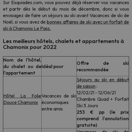
Sur Esquiades.com, vous pouvez déjà réserver vos vacances
et partir dès le début du mois de décembre, donc si vous
envisagez de faire un séjours au ski avant Vacances de ski de
Noël, si vous avez de
bonnes affaires de ski avec un forfait de
ski à Chamonix Le Pass.
Les meilleurs hôtels, chalets et appartements à
Chamonix pour 2022
Nom de l'hôtel,
Offre de ski
du chalet ou de
Idéal pour
recommandée
l'appartement
Séjours au ski en début
de saison
:
12/02/21 - 12/06/21
Hôtel La Folie
Vacances de ski
Chambre Quad + Forfait
Douce Chamonix
économiques
Ski 3 Jours
entre amis
253 € pp (le prix
comprend l'annulation
gratuite)
Vacances de ski de