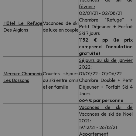
février :
02/01/21 - 02/08/21
Chambre "Refuge" +
Hôtel Le Refuge
Vacances de ski
Petit Déjeuner + Forfait
Des Aiglons
de luxe en couple
Ski 7 jours
1152 € pp (le prix
comprend l'annulation
gratuite)
Séjours au ski de janvier
2022 :
Mercure Chamonix
Courtes séjours
01/01/22 - 01/06/22
Les Bossons
au ski entre amis
Chambre Double + Petit
et en famille
Déjeuner + Forfait Ski 4
Jours
664 € par personne
Vacances de ski de
Vacances de ski de Noël
2021 :
19/12/21 - 26/12/21
Appartement