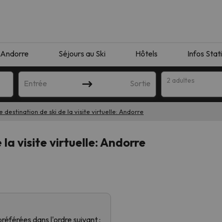
Andorre
Séjours au Ski
Hôtels
Infos Stat
2 adultes
Entrée
Sortie
 destination de ski de la visite virtuelle: Andorre
la visite virtuelle: Andorre
orrespondant à votre recherche. Essayez de modifier la destinatio
référées dans l'ordre suivant :