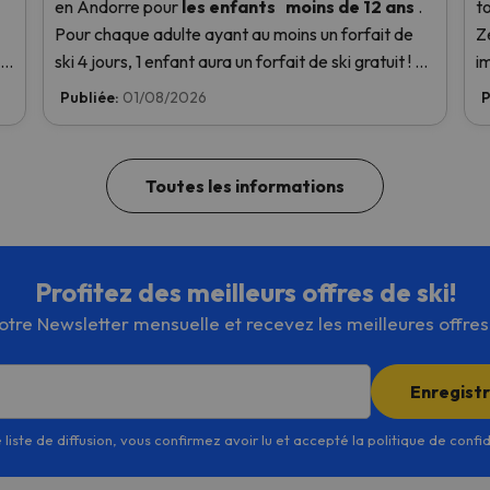
en Andorre
pour
les enfants
moins de 12 ans
.
t
Pour chaque adulte ayant au moins un forfait de
Z
ski 4 jours, 1 enfant aura un forfait de ski gratuit ! En
i
la
savoir plus ici.
r
Publiée:
01/08/2026
P
a
Toutes les informations
Profitez des meilleurs offres de ski!
re Newsletter mensuelle et recevez les meilleures offres d
Enregist
 liste de diffusion, vous confirmez avoir lu et accepté la politique de confi