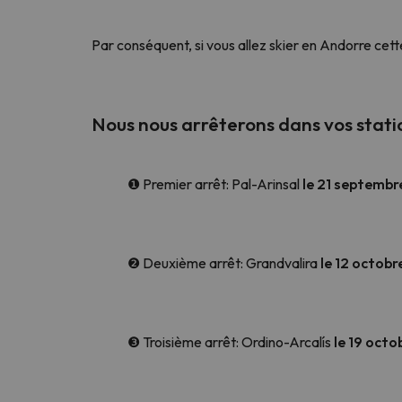
Par conséquent, si vous allez skier en Andorre cet
Nous nous arrêterons dans vos station
❶ Premier arrêt: Pal-Arinsal
le 21 septembr
❷ Deuxième arrêt: Grandvalira
le 12 octobr
❸ Troisième arrêt: Ordino-Arcalís
le 19 octo