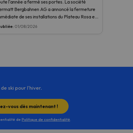
oute l'année a fermé ses portes. La société
ermatt Bergbahnen AG a annoncé la fermeture
mmédiate de ses installations du Plateau Rosa en
aison des températures élevées, sans même les
ubliée:
01/08/2026
voir ouvertes ce week-end.
e ski pour l'hiver.
rez-vous dès maintenant !
dentialité de
Politique de confidentialité
.