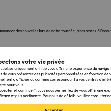
oncer des nouvelles lors de notre tournée, alors restez à l'écout
ectons votre vie privée
s cookies uniquement afin de vous offrir une expérience de naviga
t de vous présenter des publicités personnalisées en fonction de vo
ettent d’afficher du contenu correspondant à vos centres d’intér
site pour vous.
Accepter et continuer", vous nous permettez de vous offrir une ex
ficace et plus pertinente. Pour plus de détails, veuillez consulter n
Accepter