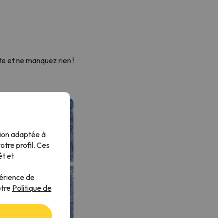
e et ne manquez rien !
tion adaptée à
tre profil. Ces
êt et
périence de
otre
Politique de