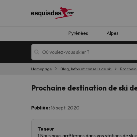
Pyrénées
Alpes
Homepage
Blog, Infos et conseils de ski
Prochaine
Séjours au ski
Séjours montagne
Prochaine destination de ski de 
Publiée:
16 sept. 2020
Teneur
Oups, nous n'avons pas trouvé de résultats c
1 Nous nous arrêterons dans vos stations de ski p