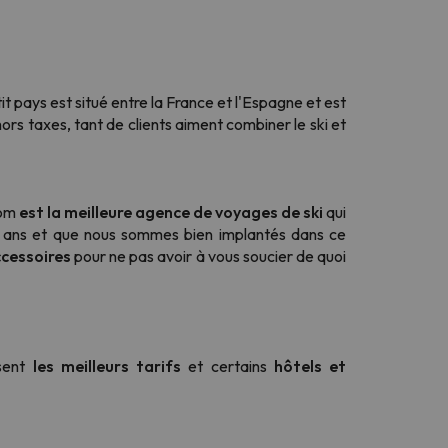
t pays est situé entre la France et l'Espagne et est
ors taxes, tant de clients aiment combiner le ski et
com
est la meilleure agence de voyages de ski
qui
8 ans et que nous sommes bien implantés dans ce
ccessoires
pour ne pas avoir à vous soucier de quoi
osent
les meilleurs tarifs
et certains
hôtels et