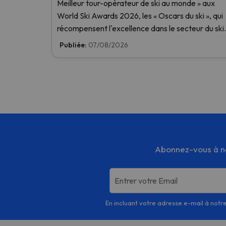
Meilleur tour-opérateur de ski au monde » aux
World Ski Awards 2026, les « Oscars du ski », qui
récompensent l'excellence dans le secteur du ski.
Votez dès maintenant et aidez-nous à atteindre 
Publiée:
07/08/2026
première place !
Abonnez-vous à not
Entrer votre Email
En incluant votre adresse e-mail à notre