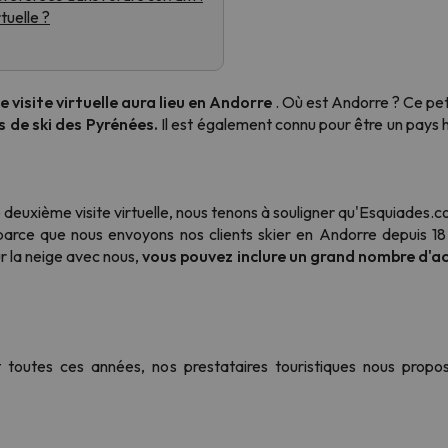
tuelle ?
s qu'il aura retrouvé sa boussole, il reviendra.
 visite virtuelle aura lieu en Andorre
. Où est Andorre ? Ce peti
 de ski des Pyrénées.
Il est également connu pour être un pays h
 deuxième visite virtuelle, nous tenons à souligner qu'Esquiades.
parce que nous envoyons nos clients skier en Andorre depuis 1
r la neige avec nous,
vous pouvez inclure un grand nombre d'a
toutes ces années, nos prestataires touristiques nous prop