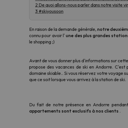
2 De quoi allons-nous parler dans notre visite vir
3 #skiyousoon
Il semble que notre chercheur se soit égaré. Dè
En raison de la demande générale,
notre deuxième
connu pour avoir l'
une des plus grandes stations
le shopping ;)
Avant de vous donner plus d'informations sur cette
propose des vacances de ski en Andorre. C'est 
domaine skiable.. Si vous réservez votre voyage su
que ce soit lorsque vous arrivez à la station de ski.
Du fait de notre présence en Andorre pendant 
appartements sont exclusifs à nos clients
.