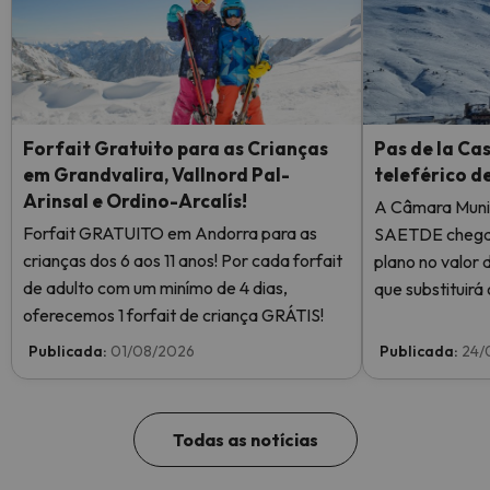
Forfait Gratuito para as Crianças
Pas de la Ca
em Grandvalira, Vallnord Pal-
teleférico d
Arinsal e Ordino-Arcalís!
A Câmara Muni
Forfait GRATUITO em Andorra para as
SAETDE chegar
crianças dos 6 aos 11 anos! Por cada forfait
plano no valor 
de adulto com um minímo de 4 dias,
que substituirá 
oferecemos 1 forfait de criança GRÁTIS!
do Pas de la Ca
de oito lugares
Publicada:
01/08/2026
Publicada:
24/
ligará o telefér
Abelletes.
Todas as notícias