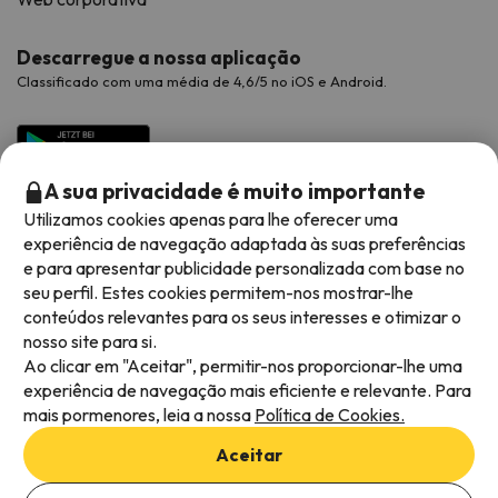
Descarregue a nossa aplicação
Classificado com uma média de 4,6/5 no iOS e Android.
A sua privacidade é muito importante
Utilizamos cookies apenas para lhe oferecer uma
experiência de navegação adaptada às suas preferências
e para apresentar publicidade personalizada com base no
seu perfil. Estes cookies permitem-nos mostrar-lhe
conteúdos relevantes para os seus interesses e otimizar o
Métodos de pagamento disponíveis
nosso site para si.
Ao clicar em "Aceitar", permitir-nos proporcionar-lhe uma
experiência de navegação mais eficiente e relevante. Para
mais pormenores, leia a nossa
Política de Cookies.
Termos e condições gerais
Aceitar
Privacidade dos dados