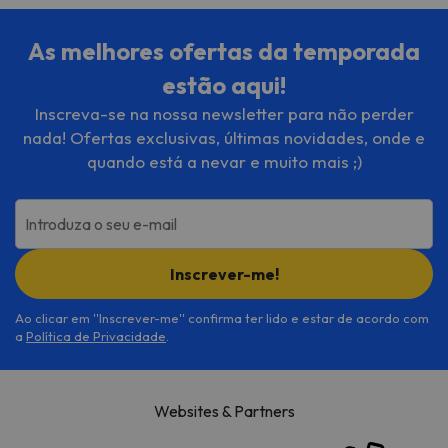
As melhores ofertas da temporada
estão aqui!
Inscreva-se na nossa newsletter para não perder
nada! Ofertas exclusivas, últimas novidades, onde e
quando está a nevar e muito mais ;)
Introduza o seu e-mail
Inscrever-me!
Ao clicar em ''Inscrever-me'' confirma ter lido e estar de acordo com
a
Política de Privacidade
.
Websites & Partners