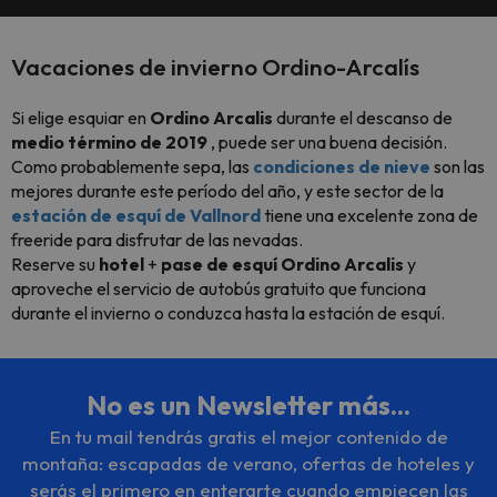
Vacaciones de invierno Ordino-Arcalís
Si elige esquiar en
Ordino Arcalis
durante el descanso de
medio término de 2019
, puede ser una buena decisión.
Como probablemente sepa, las
condiciones de nieve
son las
mejores durante este período del año, y este sector de la
estación de esquí de Vallnord
tiene una excelente zona de
freeride
para disfrutar de las nevadas.
Reserve su
hotel
+
pase de esquí Ordino Arcalis
y
aproveche el servicio de autobús gratuito que funciona
durante el invierno o conduzca hasta la estación de esquí.
No es un Newsletter más...
En tu mail tendrás gratis el mejor contenido de
montaña: escapadas de verano, ofertas de hoteles y
serás el primero en enterarte cuando empiecen las