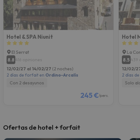
Hotel & SPA Niunit
Hotel 
El Serrat
La Cor
8.8
8.5
416 opiniones
439 
12/02/27 al 14/02/27
(2 noches)
12/02/2
2 días de forfait en
Ordino-Arcalís
2 días de
Con 2 desayunos
Solo al
245 €
/pers.
Ofertas de hotel + forfait