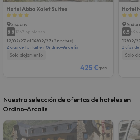
Hotel Abba Xalet Suites
Hotel 
Sispony
Andorr
8.8
8.5
1267 opiniones
496 
12/02/27 al 14/02/27
(2 noches)
12/02/2
2 días de forfait en
Ordino-Arcalís
2 días de
Solo alojamiento
Solo al
425 €
/pers.
Nuestra selección de ofertas de hoteles en
Ordino-Arcalís