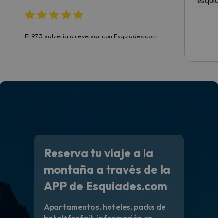
esqui
El 97.3 volvería a reservar con Esquiades.com
Reserva tu viaje a la
montaña a través de la
APP de Esquiades.com
Apartamentos, hoteles, packs de
hotel+forfait, información en