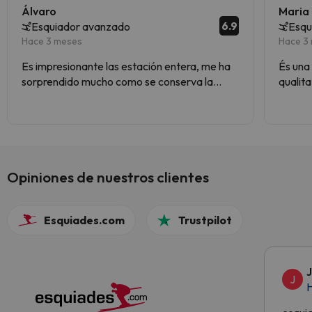
Álvaro
Maria
6.9
Esquiador avanzado
Esqu
Hace 3 meses
Hace 3
Es impresionante las estación entera, me ha
És una
sorprendido mucho como se conserva la
qualita
nieve aún en abril, estación pequeña pero aun
así muy divertida y con preciosos paisajes.
Parking gratuito
Opiniones de nuestros clientes
Esquiades.com
Trustpilot
J
H