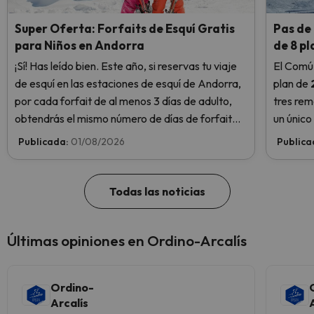
Super Oferta: Forfaits de Esquí Gratis
Pas de 
para Niños en Andorra
de 8 p
¡Sí! Has leído bien. Este año, si reservas tu viaje
El Comú
de esquí en las estaciones de esquí de Andorra,
plan de
por cada forfait de al menos 3 días de adulto,
tres rem
obtendrás el mismo número de días de forfait
un único
para 1 niño totalmente GRATIS. Entra e
y llevar
Publicada:
01/08/2026
Publica
infórmate aquí.
les Abel
Todas las noticias
Últimas opiniones en Ordino-Arcalís
Ordino-
Arcalís