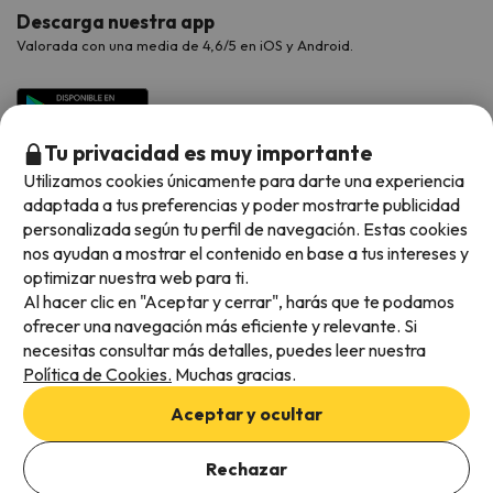
Descarga nuestra app
Valorada con una media de 4,6/5 en iOS y Android.
Tu privacidad es muy importante
Utilizamos cookies únicamente para darte una experiencia
adaptada a tus preferencias y poder mostrarte publicidad
personalizada según tu perfil de navegación. Estas cookies
nos ayudan a mostrar el contenido en base a tus intereses y
optimizar nuestra web para ti.
Métodos de pago disponibles
Al hacer clic en "Aceptar y cerrar", harás que te podamos
ofrecer una navegación más eficiente y relevante. Si
necesitas consultar más detalles, puedes leer nuestra
Política de Cookies.
Muchas gracias.
Condiciones generales
Aceptar y ocultar
Privacidad de datos
Política de cookies
Rechazar