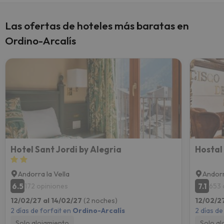
Las ofertas de hoteles más baratas en
Ordino-Arcalís
Hotel Sant Jordi by Alegria
Hostal
Andorra la Vella
Andorr
6.5
7.1
172 opiniones
653 
12/02/27 al 14/02/27
(2 noches)
12/02/2
2 días de forfait en
Ordino-Arcalís
2 días de
Solo alojamiento
Solo al