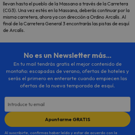
llevan hasta el pueblo de la Massana a través de la Carretera
(CG3). Una vez estés en la Massana, deberás continuar por la
misma carretera, ahora ya con dirección a Ordino Arcalís. Al
final de la Carretera General 3 encontrarás las pistas de esquí
de Arcalís.
No es un Newsletter más...
En tu mail tendrás gratis el mejor contenido de
montaña: escapadas de verano, ofertas de hoteles y
serás el primero en enterarte cuando empiecen las
ofertas de la nueva temporada de esquí.
Introduce tu email
Apuntarme GRATIS
Al suscribirte, confirmas haber leído y estar de acuerdo con la