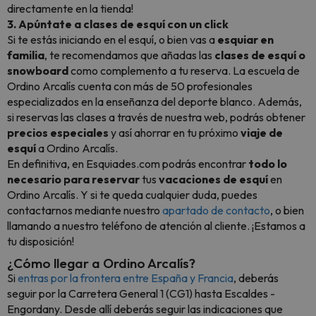
directamente en la tienda!
3. Apúntate a clases de esquí con un click
Si te estás iniciando en el esquí, o bien vas a
esquiar en
familia
, te recomendamos que añadas las
clases de esquí o
snowboard
como complemento a tu reserva. La escuela de
Ordino Arcalís cuenta con más de 50 profesionales
especializados en la enseñanza del deporte blanco. Además,
si reservas las clases a través de nuestra web, podrás obtener
precios especiales
y así ahorrar en tu próximo
viaje de
esquí
a Ordino Arcalís.
En definitiva, en Esquiades.com podrás encontrar
todo lo
necesario
para
reservar
tus
vacaciones
de
esquí
en
Ordino Arcalís. Y si te queda cualquier duda, puedes
contactarnos mediante nuestro
apartado de contacto
, o bien
llamando a nuestro teléfono de atención al cliente. ¡Estamos a
tu disposición!
¿Cómo llegar a Ordino Arcalís?
Si
entras por la frontera entre España y Francia
, deberás
seguir por la Carretera General 1 (CG1) hasta Escaldes -
Engordany. Desde allí deberás seguir las indicaciones que