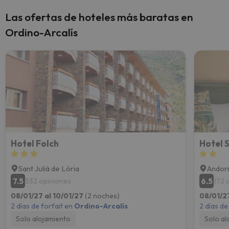
Las ofertas de hoteles más baratas en
Ordino-Arcalís
Hotel Folch
Hotel S
Sant Julià de Lòria
Andorr
7.5
6.5
532 opiniones
172 
08/01/27 al 10/01/27
(2 noches)
08/01/2
2 días de forfait en
Ordino-Arcalís
2 días de
Solo alojamiento
Solo al