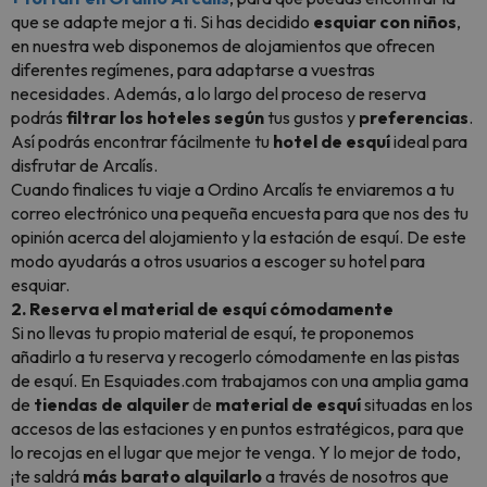
que se adapte mejor a ti. Si has decidido
esquiar con niños
,
en nuestra web disponemos de alojamientos que ofrecen
diferentes regímenes, para adaptarse a vuestras
necesidades. Además, a lo largo del proceso de reserva
podrás
filtrar los hoteles
según
tus gustos y
preferencias
.
Así podrás encontrar fácilmente tu
hotel de esquí
ideal para
disfrutar de Arcalís.
Cuando finalices tu viaje a Ordino Arcalís te enviaremos a tu
correo electrónico una pequeña encuesta para que nos des tu
opinión acerca del alojamiento y la estación de esquí. De este
modo ayudarás a otros usuarios a escoger su hotel para
esquiar.
2. Reserva el material de esquí cómodamente
Si no llevas tu propio material de esquí, te proponemos
añadirlo a tu reserva y recogerlo cómodamente en las pistas
de esquí. En Esquiades.com trabajamos con una amplia gama
de
tiendas de alquiler
de
material de esquí
situadas en los
accesos de las estaciones y en puntos estratégicos, para que
lo recojas en el lugar que mejor te venga. Y lo mejor de todo,
¡te saldrá
más barato alquilarlo
a través de nosotros que