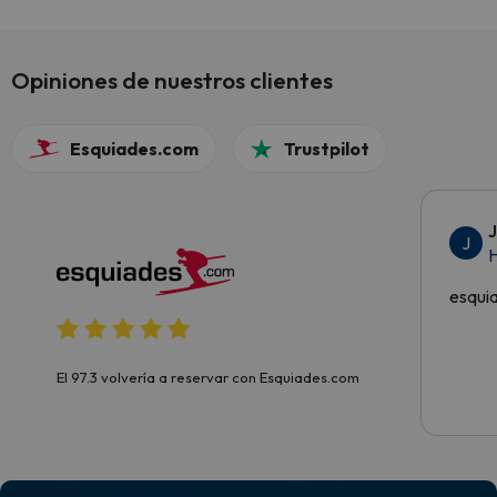
Parking gratuito
Opiniones de nuestros clientes
Esquiades.com
Trustpilot
J
H
esqui
El 97.3 volvería a reservar con Esquiades.com