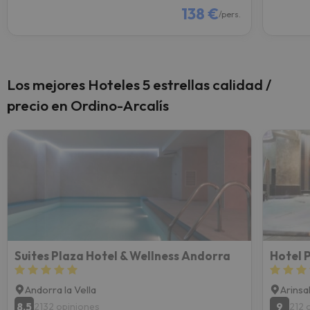
138 €
/pers.
Los mejores Hoteles 5 estrellas calidad /
precio en Ordino-Arcalís
Suites Plaza Hotel & Wellness Andorra
Andorra la Vella
Arinsa
8.5
9
2132 opiniones
212 