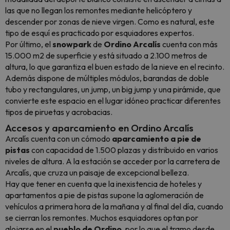
las que no llegan los remontes mediante helicóptero y
descender por zonas de nieve virgen. Como es natural, este
tipo de esquí es practicado por esquiadores expertos.
Por último, el
snowpark
de
Ordino
Arcalís
cuenta con más
15.000 m2 de superficie y está situado a 2.100 metros de
altura, lo que garantiza el buen estado de la nieve en el recinto.
Además dispone de múltiples módulos, barandas de doble
tubo y rectangulares, un jump, un big jump y una pirámide, que
convierte este espacio en el lugar idóneo practicar diferentes
tipos de piruetas y acrobacias.
Accesos y aparcamiento en Ordino Arcalís
Arcalís cuenta con un cómodo
aparcamiento
a pie de
pistas
con capacidad de 1.500 plazas y distribuido en varios
niveles de altura. A la estación se acceder por la carretera de
Arcalís, que cruza un paisaje de excepcional belleza.
Hay que tener en cuenta que la inexistencia de hoteles y
apartamentos a pie de pistas supone la aglomeración de
vehículos a primera hora de la mañana y al final del día, cuando
se cierran los remontes. Muchos esquiadores optan por
alojarse en el
pueblo de Ordino
, por lo que el tramo desde