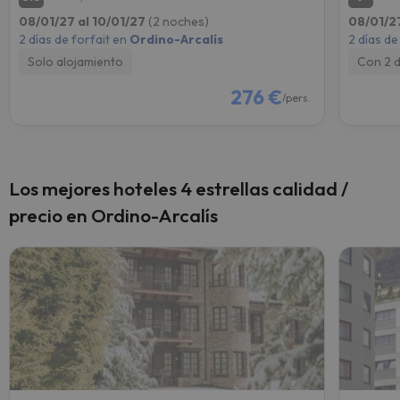
08/01/27 al 10/01/27
(2 noches)
08/01/2
2 días de forfait en
Ordino-Arcalís
2 días de
Solo alojamiento
Con 2 
276 €
/pers.
Los mejores hoteles 4 estrellas calidad /
precio en Ordino-Arcalís