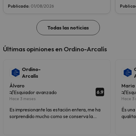
para 1 niño totalmente GRATIS. Entra e
y llevar
Publicada:
01/08/2026
Publica
infórmate aquí.
les Abel
Todas las noticias
Últimas opiniones en Ordino-Arcalís
Ordino-
Arcalís
Álvaro
Maria
6.9
Esquiador avanzado
Esqu
Hace 3 meses
Hace 3
Es impresionante las estación entera, me ha
És una
sorprendido mucho como se conserva la
qualita
nieve aún en abril, estación pequeña pero aun
así muy divertida y con preciosos paisajes.