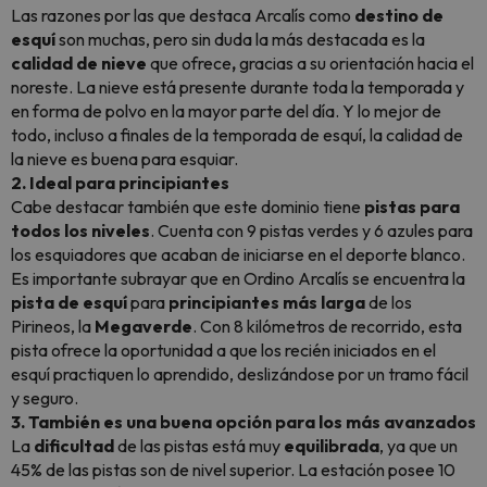
Las razones por las que destaca Arcalís como
destino de
esquí
son muchas, pero sin duda la más destacada es la
calidad de nieve
que ofrece
,
gracias a su orientación hacia el
noreste. La nieve está presente durante toda la temporada y
en forma de polvo en la mayor parte del día. Y lo mejor de
todo, incluso a finales de la temporada de esquí, la calidad de
la nieve es buena para esquiar.
2. Ideal para principiantes
Cabe destacar también que este dominio tiene
pistas para
todos los niveles
. Cuenta con 9 pistas verdes y 6 azules para
los esquiadores que acaban de iniciarse en el deporte blanco.
Es importante subrayar que en Ordino Arcalís se encuentra la
pista de esquí
para
principiantes
más
larga
de los
Pirineos, la
Megaverde
. Con 8 kilómetros de recorrido, esta
pista ofrece la oportunidad a que los recién iniciados en el
esquí practiquen lo aprendido, deslizándose por un tramo fácil
y seguro.
3. También es una buena opción para los más avanzados
La
dificultad
de las pistas está muy
equilibrada
, ya que un
45% de las pistas son de nivel superior. La estación posee 10