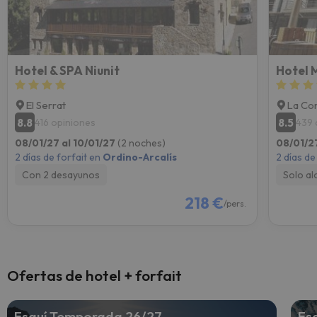
Hotel & SPA Niunit
Hotel 
El Serrat
La Cor
8.8
8.5
416 opiniones
439 
08/01/27 al 10/01/27
(2 noches)
08/01/2
2 días de forfait en
Ordino-Arcalís
2 días de
Con 2 desayunos
Solo al
218 €
/pers.
Ofertas de hotel + forfait
Esquí Temporada 26/27
Es