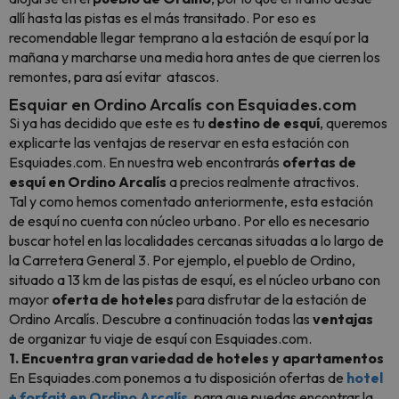
allí hasta las pistas es el más transitado. Por eso es
recomendable llegar temprano a la estación de esquí por la
mañana y marcharse una media hora antes de que cierren los
remontes, para así evitar atascos.
Esquiar en Ordino Arcalís con Esquiades.com
Si ya has decidido que este es tu
destino de esquí
, queremos
explicarte las ventajas de reservar en esta estación con
Esquiades.com. En nuestra web encontrarás
ofertas de
esquí en Ordino
Arcalís
a precios realmente atractivos.
Tal y como hemos comentado anteriormente, esta estación
de esquí no cuenta con núcleo urbano. Por ello es necesario
buscar hotel en las localidades cercanas situadas a lo largo de
la Carretera General 3. Por ejemplo, el pueblo de Ordino,
situado a 13 km de las pistas de esquí, es el núcleo urbano con
mayor
oferta de hoteles
para disfrutar de la estación de
Ordino Arcalís. Descubre a continuación todas las
ventajas
de organizar tu viaje de esquí con Esquiades.com.
1. Encuentra gran variedad de hoteles y apartamentos
En Esquiades.com ponemos a tu disposición ofertas de
hotel
+ forfait en Ordino
Arcalís
, para que puedas encontrar la