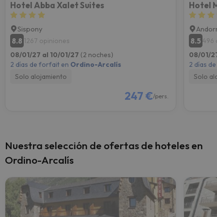
Hotel Abba Xalet Suites
Hotel 
Sispony
Andorr
8.8
8.5
1267 opiniones
496 
08/01/27 al 10/01/27
(2 noches)
08/01/2
2 días de forfait en
Ordino-Arcalís
2 días de
Solo alojamiento
Solo al
247 €
/pers.
Nuestra selección de ofertas de hoteles en
Ordino-Arcalís