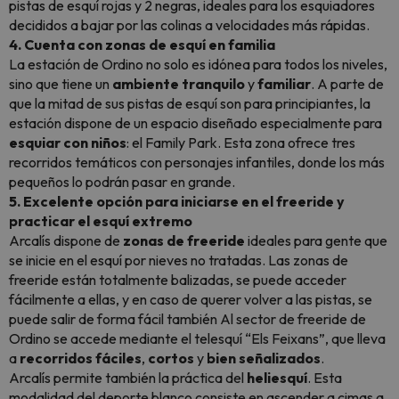
pistas de esquí rojas y 2 negras, ideales para los esquiadores
decididos a bajar por las colinas a velocidades más rápidas.
4. Cuenta con zonas de esquí en familia
La estación de Ordino no solo es idónea para todos los niveles,
sino que tiene un
ambiente
tranquilo
y
familiar
. A parte de
que la mitad de sus pistas de esquí son para principiantes, la
estación dispone de un espacio diseñado especialmente para
esquiar
con niños
: el Family Park. Esta zona ofrece tres
recorridos temáticos con personajes infantiles, donde los más
pequeños lo podrán pasar en grande.
5. Excelente opción para iniciarse en el freeride y
practicar el esquí extremo
Arcalís dispone de
zonas de freeride
ideales para gente que
se inicie en el esquí por nieves no tratadas. Las zonas de
freeride están totalmente balizadas, se puede acceder
fácilmente a ellas, y en caso de querer volver a las pistas, se
puede salir de forma fácil también Al sector de freeride de
Ordino se accede mediante el telesquí “Els Feixans”, que lleva
a
recorridos fáciles
,
cortos
y
bien señalizados
.
Arcalís permite también la práctica del
heliesquí
. Esta
modalidad del deporte blanco consiste en ascender a cimas a