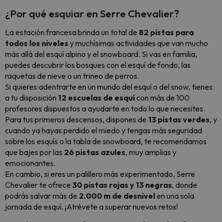
¿Por qué esquiar en Serre Chevalier?
La estación francesa brinda un total de
82 pistas para
todos los niveles
y muchísimas actividades que van mucho
más allá del esquí alpino y el
snowboard
. Si vas en familia,
puedes descubrir los bosques con el esquí de fondo, las
raquetas de nieve o un trineo de perros.
Si quieres adentrarte en un mundo del esquí o del snow, tienes
a tu disposición
12 escuelas de esquí
con más de 100
profesores dispuestos a ayudarte en todo lo que necesites.
Para tus primeros descensos, dispones de
13 pistas verdes
, y
cuando ya hayas perdido el miedo y tengas más seguridad
sobre los esquís o la tabla de snowboard, te recomendamos
que bajes por las
26 pistas azules
, muy amplias y
emocionantes.
En cambio, si eres un palillero más experimentado, Serre
Chevalier te ofrece
30 pistas rojas y 13 negras
, donde
podrás salvar más de
2.000 m de desnivel
en una sola
jornada de esquí. ¡Atrévete a superar nuevos retos!