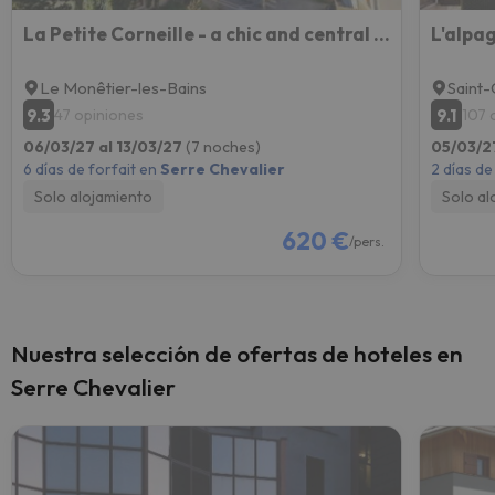
La Petite Corneille - a chic and central studio.
L'alpag
Le Monêtier-les-Bains
Saint-
9.3
9.1
47 opiniones
107 
06/03/27 al 13/03/27
(7 noches)
05/03/2
6 días de forfait en
Serre Chevalier
2 días de
Solo alojamiento
Solo al
620 €
/pers.
Nuestra selección de ofertas de hoteles en
Serre Chevalier