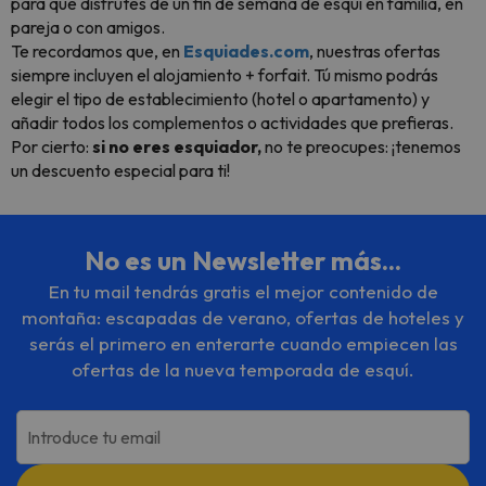
para que disfrutes de un fin de semana de esquí en familia, en
pareja o con amigos.
Te recordamos que, en
Esquiades.com
, nuestras ofertas
siempre incluyen el alojamiento + forfait. Tú mismo podrás
elegir el tipo de establecimiento (hotel o apartamento) y
añadir todos los complementos o actividades que prefieras.
Por cierto:
si no eres esquiador,
no te preocupes: ¡tenemos
un descuento especial para ti!
No es un Newsletter más...
En tu mail tendrás gratis el mejor contenido de
montaña: escapadas de verano, ofertas de hoteles y
serás el primero en enterarte cuando empiecen las
ofertas de la nueva temporada de esquí.
Introduce tu email