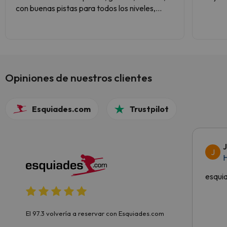
con buenas pistas para todos los niveles,
mucho bosque y vistas espectaculares. Tenía
entendido que los remontes empezaban a
acusar la edad, pero en general nos
parecieron muy buenos.El personal, atento y
amable.
Opiniones de nuestros clientes
Esquiades.com
Trustpilot
J
H
esqui
El 97.3 volvería a reservar con Esquiades.com