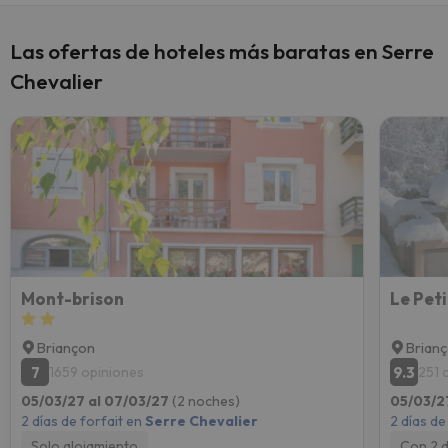
Las ofertas de hoteles más baratas en Serre
Chevalier
Mont-brison
Le Pet
Briançon
Brian
7
9.3
1659 opiniones
251 
05/03/27 al 07/03/27
(2 noches)
05/03/2
2 días de forfait en
Serre Chevalier
2 días de
Solo alojamiento
Con 2 