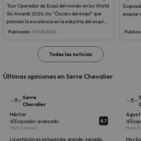
Tour Operador de Esquí del mundo en los World
Esquiade
Ski Awards 2026, los “Óscars del esquí” que
esquiar 
premian la excelencia en la industria del esquí.
¡Vota ahora y ayúdanos a alcanzar la cima!
Publicada:
07/08/2026
Publica
Todas las noticias
Últimas opiniones en Serre Chevalier
Serre
Chevalier
Héctor
Agusti
8.7
Esquiador avanzado
Esqu
Hace 3 meses
Hace 6
La estación es estupenda, grande, variada,
Muy bu