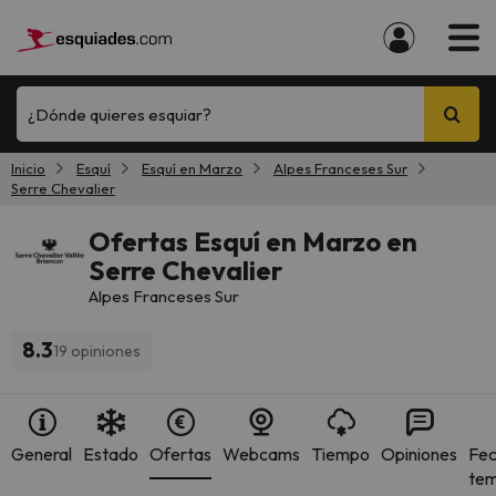
¿Dónde quieres esquiar?
Inicio
Esquí
Esquí en Marzo
Alpes Franceses Sur
Serre Chevalier
Ofertas Esquí en Marzo en
Serre Chevalier
Alpes Franceses Sur
8.3
19 opiniones
General
Estado
Ofertas
Webcams
Tiempo
Opiniones
Fec
te