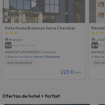
Suite Home Briancon Serre Chevalier
Réside
Briançon
La Sal
8.8
8.4
2660 opiniones
215 
05/03/27 al 07/03/27
(2 noches)
06/03/2
2 días de forfait en
Serre Chevalier
6 días de
Solo alojamiento
Solo al
223 €
/pers.
Ofertas de hotel + forfait