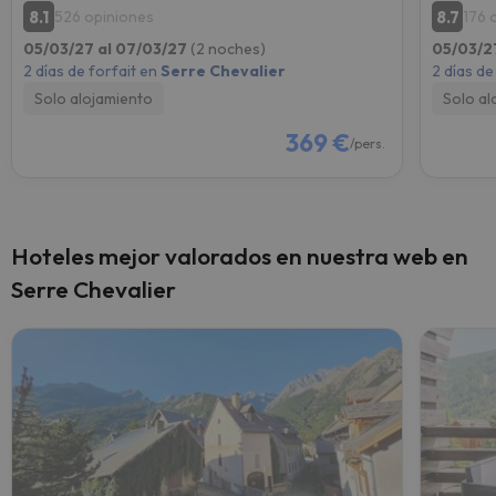
8.1
8.7
526 opiniones
176 
05/03/27 al 07/03/27
(2 noches)
05/03/2
2 días de forfait en
Serre Chevalier
2 días de
Solo alojamiento
Solo al
369 €
/pers.
Hoteles mejor valorados en nuestra web en
Serre Chevalier