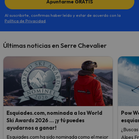
Apuntarme GRATIS
Al suscribirte, confirmas haber leído y estar de acuerdo con la
Política de Privacidad
.
Últimas noticias en Serre Chevalier
Esquiades.com, nominada a los World
Pow We
Ski Awards 2026 … ¡y tú puedes
esquiar
ayudarnos a ganar!
¿Buscas 
Esquiades.com ha sido nominada como el mejor
Alpes F