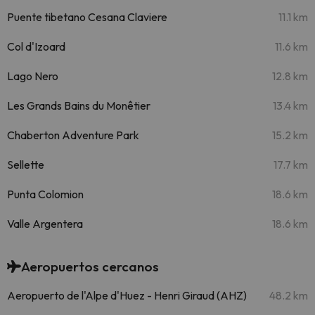
Puente tibetano Cesana Claviere
11.1 km
Col d'Izoard
11.6 km
Lago Nero
12.8 km
Les Grands Bains du Monêtier
13.4 km
Chaberton Adventure Park
15.2 km
Sellette
17.7 km
Punta Colomion
18.6 km
Valle Argentera
18.6 km
Aeropuertos cercanos
Aeropuerto de l'Alpe d'Huez - Henri Giraud (AHZ)
48.2 km