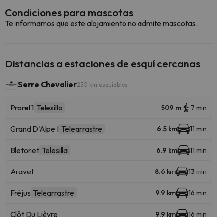
Condiciones para mascotas
Te informamos que este alojamiento no admite mascotas.
Distancias a estaciones de esquí cercanas
Serre Chevalier
250 km esquiables
Prorel 1
Telesilla
509 m
7 min
Grand D'Alpe I
Telearrastre
6.5 km
11 min
Bletonet
Telesilla
6.9 km
11 min
Aravet
8.6 km
13 min
Fréjus
Telearrastre
9.9 km
16 min
Clôt Du Lièvre
9.9 km
16 min