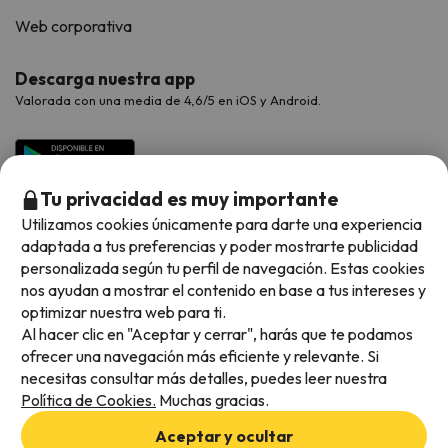
Web corporativa
Descarga nuestra app
Valorada con una media de 4,6/5 en iOS y Android.
Tu privacidad es muy importante
Utilizamos cookies únicamente para darte una experiencia
adaptada a tus preferencias y poder mostrarte publicidad
personalizada según tu perfil de navegación. Estas cookies
nos ayudan a mostrar el contenido en base a tus intereses y
optimizar nuestra web para ti.
Métodos de pago disponibles
Al hacer clic en "Aceptar y cerrar", harás que te podamos
ofrecer una navegación más eficiente y relevante. Si
necesitas consultar más detalles, puedes leer nuestra
Política de Cookies.
Muchas gracias.
Condiciones generales
Aceptar y ocultar