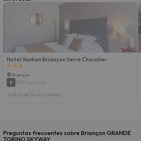
Recom
vacaci
esquia
extra
yo.
Hotel Vauban Briançon Serre Chevalier
Briançon
9
1808 opiniones
a 491 m de Serre Chevalier
Preguntas frecuentes sobre Briançon GRANDE
TORINO SKYWAY