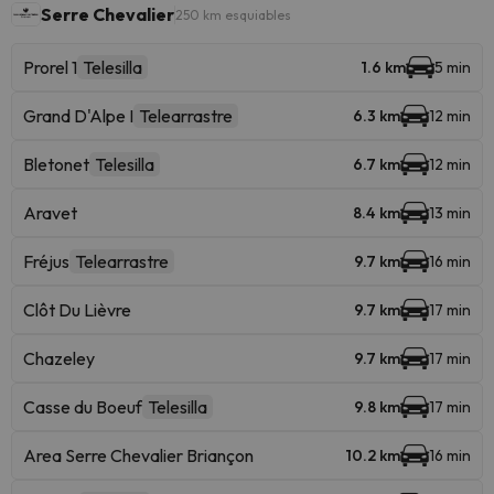
Serre Chevalier
250 km esquiables
Prorel 1
Telesilla
1.6 km
5 min
Grand D'Alpe I
Telearrastre
6.3 km
12 min
Bletonet
Telesilla
6.7 km
12 min
Aravet
8.4 km
13 min
Fréjus
Telearrastre
9.7 km
16 min
Clôt Du Lièvre
9.7 km
17 min
Chazeley
9.7 km
17 min
Casse du Boeuf
Telesilla
9.8 km
17 min
Area Serre Chevalier Briançon
10.2 km
16 min