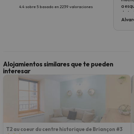
a esqu
4.4 sobre 5 basado en 2239 valoraciones
de tod
al cli
Alvar
he ten
culpa 
inmobi
y un t
cancel
cance
Alojamientos similares que te pueden
perfe
interesar
diner
Recom
vacaci
esquia
extra
yo.
T2 au coeur du centre historique de Briançon #3