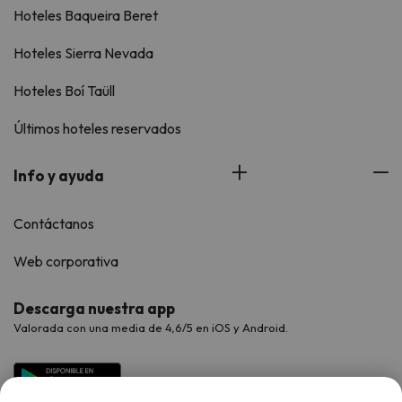
Hoteles Baqueira Beret
Hoteles Sierra Nevada
Hoteles Boí Taüll
Últimos hoteles reservados
Info y ayuda
Contáctanos
Web corporativa
Descarga nuestra app
Valorada con una media de 4,6/5 en iOS y Android.