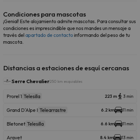
Condiciones para mascotas
¡Genial! Este alojamiento admite mascotas. Para consultar sus
condiciones es imprescindible que nos mandes un mensaje a
través del
apartado de contacto
informando del peso de tu
mascota.
Distancias a estaciones de esquí cercanas
Serre Chevalier
250 km esquiables
Prorel 1
Telesilla
223 m
3 min
Grand D'Alpe I
Telearrastre
6.2 km
11 min
Bletonet
Telesilla
6.6 km
11 min
Aravet
8.4 km
13 min