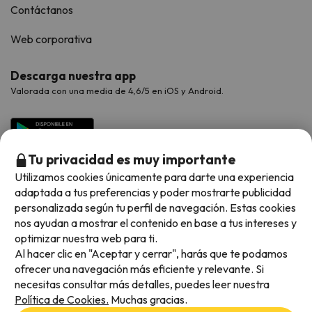
Contáctanos
Web corporativa
Descarga nuestra app
Valorada con una media de 4,6/5 en iOS y Android.
Tu privacidad es muy importante
Utilizamos cookies únicamente para darte una experiencia
adaptada a tus preferencias y poder mostrarte publicidad
personalizada según tu perfil de navegación. Estas cookies
nos ayudan a mostrar el contenido en base a tus intereses y
optimizar nuestra web para ti.
Métodos de pago disponibles
Al hacer clic en "Aceptar y cerrar", harás que te podamos
ofrecer una navegación más eficiente y relevante. Si
necesitas consultar más detalles, puedes leer nuestra
Política de Cookies.
Muchas gracias.