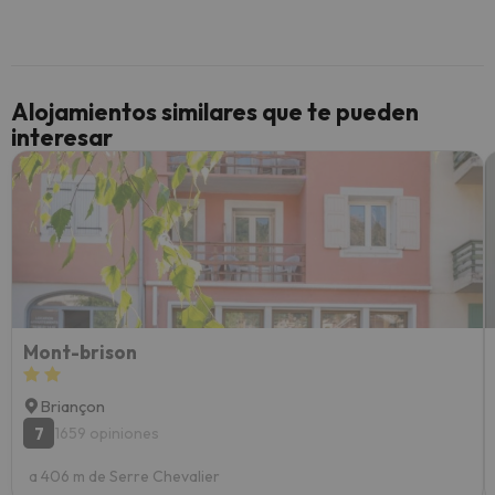
inmobi
y un t
cancel
cance
Alojamientos similares que te pueden
perfe
interesar
diner
Recom
vacaci
esquia
extra
yo.
Mont-brison
Briançon
7
1659 opiniones
a 406 m de Serre Chevalier