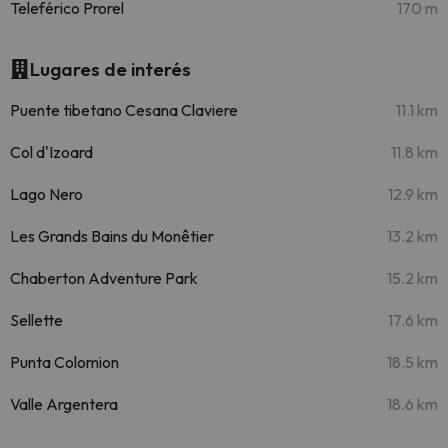
Teleférico Prorel
170 m
Lugares de interés
Puente tibetano Cesana Claviere
11.1 km
Col d'Izoard
11.8 km
Lago Nero
12.9 km
Les Grands Bains du Monêtier
13.2 km
Chaberton Adventure Park
15.2 km
Sellette
17.6 km
Punta Colomion
18.5 km
Valle Argentera
18.6 km