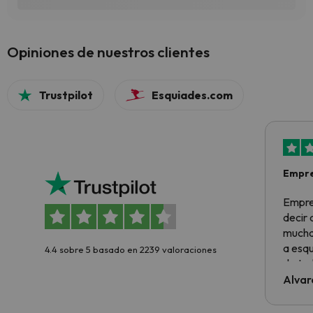
Opiniones de nuestros clientes
Trustpilot
Esquiades.com
Empre
Empre
decir
muchas
a esqu
4.4 sobre 5 basado en 2239 valoraciones
de tod
al cli
Alvar
he ten
culpa 