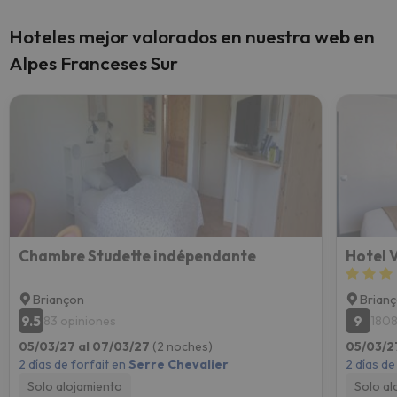
Hoteles mejor valorados en nuestra web en
Alpes Franceses Sur
Chambre Studette indépendante
Hotel 
Briançon
Brian
9.5
9
83 opiniones
1808
05/03/27 al 07/03/27
(2 noches)
05/03/2
2 días de forfait en
Serre Chevalier
2 días de
Solo alojamiento
Solo al