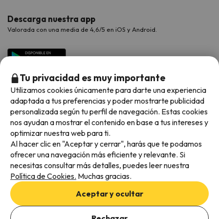
Descarga nuestra app
Valorada con una media de 4,6/5 en iOS y Android.
Tu privacidad es muy importante
Utilizamos cookies únicamente para darte una experiencia
adaptada a tus preferencias y poder mostrarte publicidad
personalizada según tu perfil de navegación. Estas cookies
nos ayudan a mostrar el contenido en base a tus intereses y
optimizar nuestra web para ti.
Métodos de pago disponibles
Al hacer clic en "Aceptar y cerrar", harás que te podamos
ofrecer una navegación más eficiente y relevante. Si
necesitas consultar más detalles, puedes leer nuestra
Política de Cookies.
Muchas gracias.
Condiciones generales
Aceptar y ocultar
Privacidad de datos
Política de cookies
Rechazar