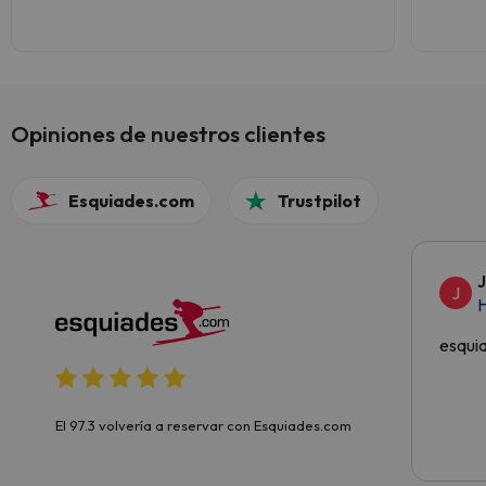
mucho bosque y vistas espectaculares. Tenía
entendido que los remontes empezaban a
acusar la edad, pero en general nos
parecieron muy buenos.El personal, atento y
amable.
Opiniones de nuestros clientes
Esquiades.com
Trustpilot
J
H
esqui
El 97.3 volvería a reservar con Esquiades.com