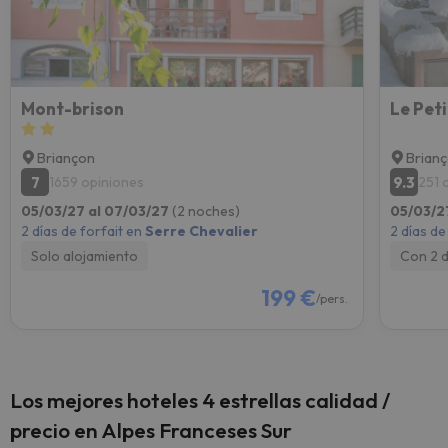
Mont-brison
Le Pet
Briançon
Brian
7
9.3
1659 opiniones
251 
05/03/27 al 07/03/27
(2 noches)
05/03/2
2 días de forfait en
Serre Chevalier
2 días de
Solo alojamiento
Con 2 
199 €
/pers.
Los mejores hoteles 4 estrellas calidad /
precio en Alpes Franceses Sur