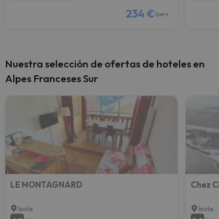
234 €
/pers.
Nuestra selección de ofertas de hoteles en
Alpes Franceses Sur
LE MONTAGNARD
Chez C
Isola
Isola