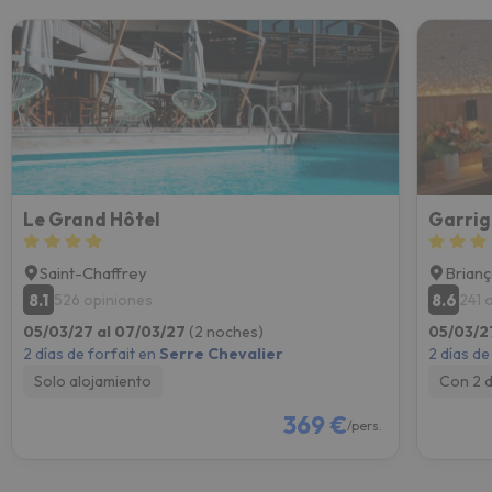
Le Grand Hôtel
Saint-Chaffrey
Brian
8.1
8.6
526 opiniones
241 
05/03/27 al 07/03/27
(2 noches)
05/03/2
2 días de forfait en
Serre Chevalier
2 días de
Solo alojamiento
Con 2 
369 €
/pers.