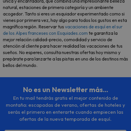
única y encantadora, que combina una impresionante belleza
natural, estaciones de primera categoría y un ambiente
acogedor. Tanto si eres un esquiador experimentado como si
vienes por primera vez, hay algo para todos los gustos en esta
magnífica región. Reservar tus
vacaciones de esquí en el sur
de los Alpes franceses con Esquiades.com
te garantiza la
mejor relación calidad-precio, comodidad y servicio de
atención al cliente para hacer realidad las vacaciones de tus
sueños. No esperes, consulta nuestras ofertas hoy mismo y
prepárate para lanzarte a las pistas en uno de los destinos más
bellos del mundo.
No es un Newsletter más...
En tu mail tendrás gratis el mejor contenido de
montaña: escapadas de verano, ofertas de hoteles y
serás el primero en enterarte cuando empiecen las
ofertas de la nueva temporada de esquí.