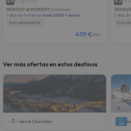
6.9
9.2
42 opiniones
28 o
05/03/27 al 07/03/27
(2 noches)
12/03/27
2 días de forfait en
Isola 2000 + Auron
2 días de
Solo alojamiento
Solo al
439 €
/pers.
Ver más ofertas en estos destinos
Serre Chevalier
I