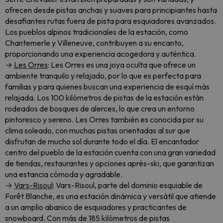
ofrecen desde pistas anchas y suaves para principiantes hasta
desafiantes rutas fuera de pista para esquiadores avanzados.
Los pueblos alpinos tradicionales de la estación, como
Chantemerle y Villeneuve, contribuyen a su encanto,
proporcionando una experiencia acogedora y auténtica.
→
Les Orres
: Les Orres es una joya oculta que ofrece un
ambiente tranquilo y relajado, por lo que es perfecta para
familias y para quienes buscan una experiencia de esquí más
relajada. Los 100 kilómetros de pistas de la estación están
rodeados de bosques de alerces, lo que crea un entorno
pintoresco y sereno. Les Orres también es conocida por su
clima soleado, con muchas pistas orientadas al sur que
disfrutan de mucho sol durante todo el día. El encantador
centro del pueblo de la estación cuenta con una gran variedad
de tiendas, restaurantes y opciones après-ski, que garantizan
una estancia cómoda y agradable.
→
Vars-Risoul
: Vars-Risoul, parte del dominio esquiable de
Forêt Blanche, es una estación dinámica y versátil que atiende
a un amplio abanico de esquiadores y practicantes de
snowboard. Con más de 185 kilómetros de pistas