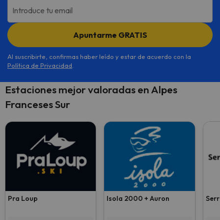
Introduce tu email
Apuntarme GRATIS
Al suscribirte, confirmas haber leído y estar de acuerdo con la
Política de Privacidad
.
Estaciones mejor valoradas en Alpes
Franceses Sur
Pra Loup
Isola 2000 + Auron
Serr