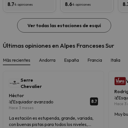
8.7
8.6
8.
4 opiniones
4 opiniones
Ver todas las estaciones de esquí
Últimas opiniones en Alpes Franceses Sur
Más recientes
Andorra
España
Francia
Italia
Serre
Chevalier
Rodri
Héctor
Esqu
8.7
Esquiador avanzado
Hace 3
Hace 3 meses
Muy bu
La estación es estupenda, grande, variada,
con buenas pistas para todos los niveles,