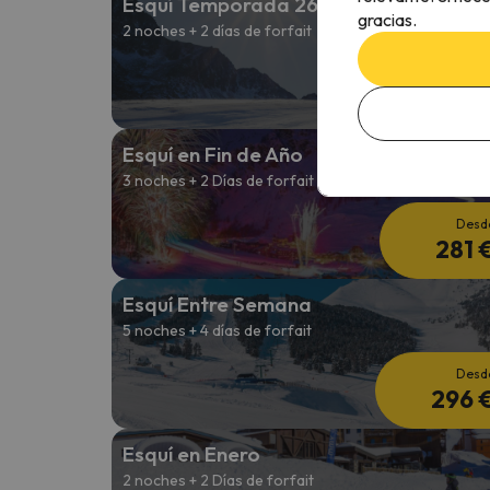
Esquí Temporada 26/27
gracias.
2 noches + 2 días de forfait
Desd
164 
Esquí en Fin de Año
3 noches + 2 Días de forfait
Desd
281 
Esquí Entre Semana
5 noches + 4 días de forfait
Desd
296 
Esquí en Enero
2 noches + 2 Días de forfait