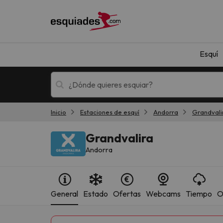
Esquí
Inicio
Estaciones de esquí
Andorra
Grandvali
Esquí
Escapadas
Grandvalira
Andorra
General
Estado
Ofertas
Webcams
Tiempo
O
¡Vaya! No hemos encontrado ningún resultado 