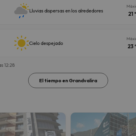
Máx
Lluvias dispersas en los alrededores
21 
Máx
Cielo despejado
23 
as 12:28
El tiempo en Grandvalira