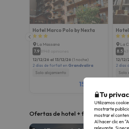
Hotel Marco Polo by Nexta
Hotel
La Massana
La C
7.9
8.5
8948 opiniones
43
12/12/26 al 13/12/26
(1 noche)
12/12/
2 días de forfait en
Grandvalira
2 días 
Solo alojamiento
Solo 
156 €
/pers.
Tu priva
Utilizamos cookie
mostrarte publici
Ofertas de hotel + forfait
mostrar el conten
Al hacer clic en 
relevante. Si nec