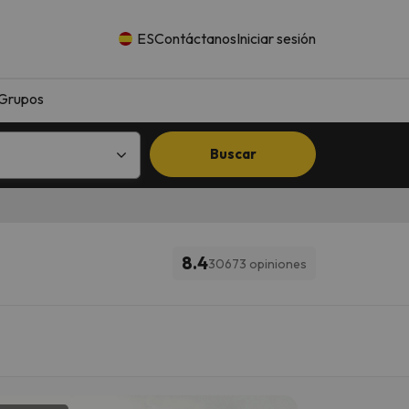
ES
Contáctanos
Iniciar sesión
Grupos
Buscar
8.4
30673 opiniones