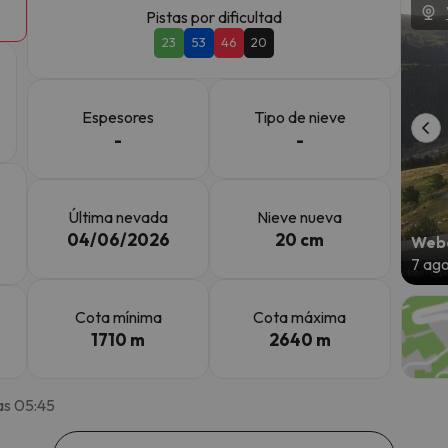
Pistas por dificultad
23
53
46
20
 el norte. En cuanto encuentre su brújula vuelve.
Espesores
Tipo de nieve
-
-
Última nevada
Nieve nueva
04/06/2026
20 cm
Webc
7 ag
Cota mínima
Cota máxima
1710 m
2640 m
as 05:45