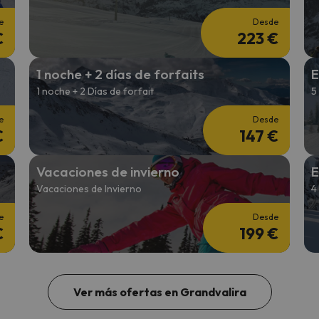
e
Desde
€
223 €
1 noche + 2 días de forfaits
E
1 noche + 2 Días de forfait
5
e
Desde
€
147 €
Vacaciones de invierno
E
Vacaciones de Invierno
4
e
Desde
€
199 €
Ver más ofertas en Grandvalira