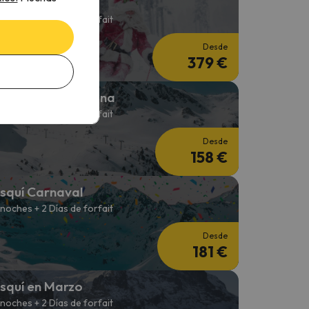
squí en Navidad
 noches + 3 Días de forfait
Desde
379 €
squí Fin de Semana
 noches + 2 Días de forfait
Desde
158 €
squí Carnaval
 noches + 2 Días de forfait
Desde
181 €
squí en Marzo
 noches + 2 Días de forfait