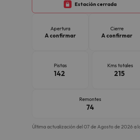
Estación cerrada
¡Vaya! Parece que nuestro buscador ha perdido
Apertura
Cierre
A confirmar
A confirmar
Pistas
Kms totales
142
215
Remontes
74
Última actualización del 07 de Agosto de 2026 a l