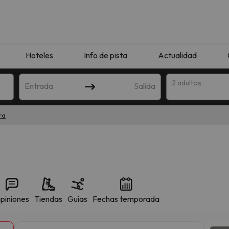
Hoteles
Info de pista
Actualidad
2 adultos
Entrada
Salida
ra
piniones
Tiendas
Guías
Fechas temporada
que coincida con tu búsqueda. Prueba a modificar el destino.