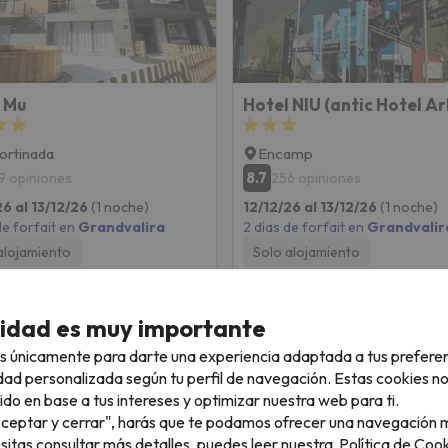
 Mu
ortinada
Encamp
8.7
9 opiniones
256 opiniones
26 al 13/12/26
(1 noche)
12/12/26 al 13/12/26
(1 noche)
de forfait en
Grandvalira
2 días de forfait en
Grandvalir
alojamiento
Solo alojamiento
158 €
161 
/pers.
cidad es muy importante
s únicamente para darte una experiencia adaptada a tus prefere
dad personalizada según tu perfil de navegación. Estas cookies n
ido en base a tus intereses y optimizar nuestra web para ti.
"Aceptar y cerrar", harás que te podamos ofrecer una navegación m
esitas consultar más detalles, puedes leer nuestra
Política de Cook