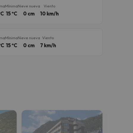
ima
Mínima
Nieve nueva
Viento
ºC
15 ºC
0 cm
10 km/h
ima
Mínima
Nieve nueva
Viento
ºC
15 ºC
0 cm
7 km/h