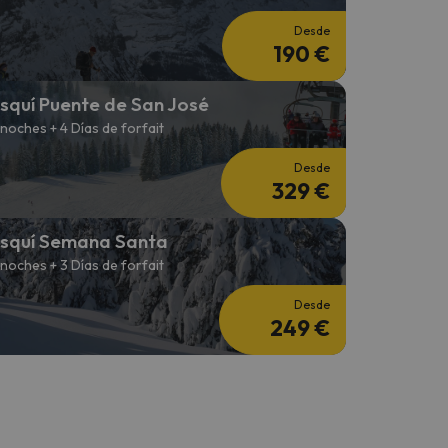
Desde
190 €
squí Puente de San José
 noches + 4 Días de forfait
Desde
329 €
squí Semana Santa
 noches + 3 Días de forfait
Desde
249 €