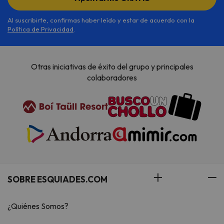
bono de viaje.
La entrega de llaves de 23:01 a
Al suscribirte, confirmas haber leído y estar de acuerdo con la
01:00 horas conlleva un
Política de Privacidad
.
suplemento de 20 euros
de
pago directo en el alojamiento.
La entrega de llaves a partir
Otras iniciativas de éxito del grupo y principales
de las 01:00 horas conlleva un
colaboradores
suplemento de 35 euros
de
pago directo en el alojamiento.
Depósito fianza
de 150 € por
apartamento o estudio, en
efectivo o tarjeta, donde
autorizará por escrito el cargo de
cualquier desperfecto que se
detecte.
SOBRE ESQUIADES.COM
El ultimo día de vuestro viaje,
a vuestra salida de los
¿Quiénes Somos?
apartamentos deberéis dejar la