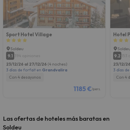
Sport Hotel Village
Hotel 
Soldeu
Solde
9.1
9.2
394 opiniones
153 
23/12/26 al 27/12/26
(4 noches)
23/12/26
3 días de forfait en
Grandvalira
3 días de
Con 4 desayunos
Con 4 
1185 €
/pers.
Las ofertas de hoteles más baratas en
Soldeu