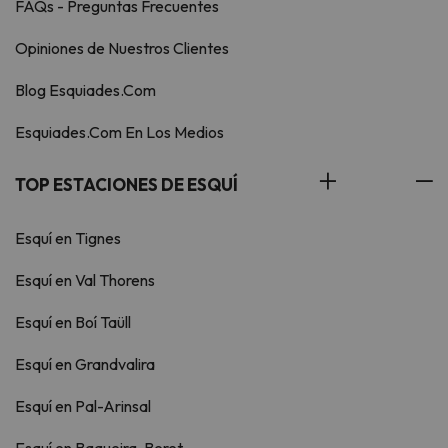
cocina y el menaje limpio y
FAQs - Preguntas Frecuentes
ordenado, ademas de depositar
los residuos en los contenedores
Opiniones de Nuestros Clientes
pertinentes. En el caso que se
incumplan estos requisitos el
Blog Esquiades.Com
alojamiento podrá retener 50€ de
Esquiades.Com En Los Medios
la fianza como penalización.
TOP ESTACIONES DE ESQUÍ
Esquí en Tignes
Esquí en Val Thorens
Esquí en Boí Taüll
Esquí en Grandvalira
Esquí en Pal-Arinsal
Esquí en Baqueira-Beret