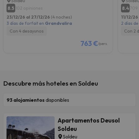
Soldeu
Solde
8.5
8.4
102 opiniones
709 
23/12/26 al 27/12/26
(4 noches)
11/12/26
3 días de forfait en
Grandvalira
2 días de
Con 4 desayunos
Con 2 
763 €
/pers.
Descubre más hoteles en Soldeu
93
alojamientos
disponibles
Apartamentos Deusol
Soldeu
Soldeu