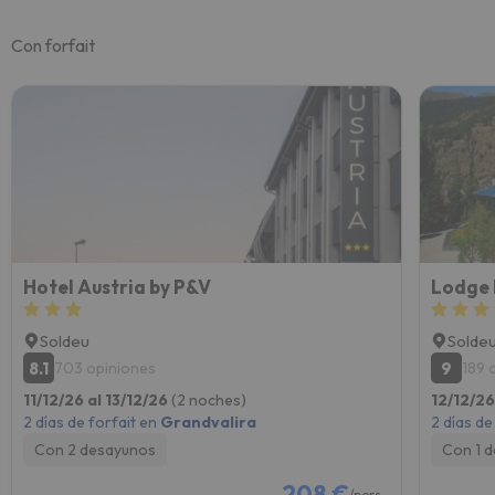
Con forfait
Hotel Austria by P&V
Lodge 
Soldeu
Solde
8.1
9
703 opiniones
189 
11/12/26 al 13/12/26
(2 noches)
12/12/26
2 días de forfait en
Grandvalira
2 días de
Con 2 desayunos
Con 1 
208 €
/pers.