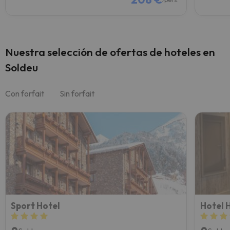
Nuestra selección de ofertas de hoteles en
Soldeu
Con forfait
Sin forfait
Sport Hotel
Hotel 