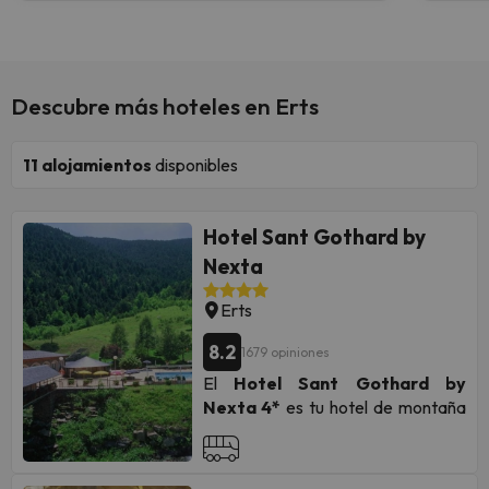
Descubre más hoteles en Erts
11
alojamientos
disponibles
Hotel Sant Gothard by
Nexta
Erts
8.2
1679 opiniones
El
Hotel Sant Gothard by
Nexta
4*
es tu hotel de montaña
en Andorra, puesto que se
adapta a todo tipo de viajeras y
viajeros. Muy cerca de las pistas de