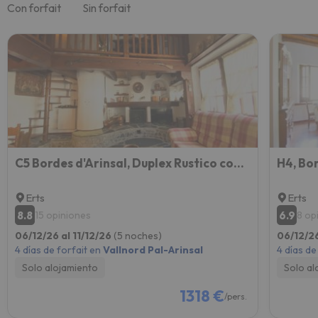
Con forfait
Sin forfait
C5 Bordes d'Arinsal, Duplex Rustico con chimenea, Arinsal, zona vallnord
Erts
Erts
8.8
6.9
15 opiniones
8 op
06/12/26 al 11/12/26
(5 noches)
06/12/26
4 días de forfait en
Vallnord Pal-Arinsal
4 días de
Solo alojamiento
Solo al
1318 €
/pers.