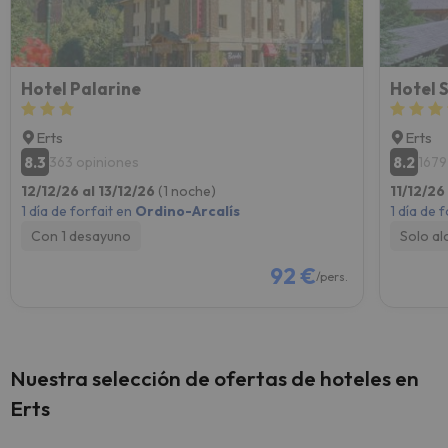
Hotel Palarine
Hotel 
Erts
Erts
8.3
8.2
363 opiniones
1679
12/12/26 al 13/12/26
(1 noche)
11/12/26
1 día de forfait en
Ordino-Arcalís
1 día de 
Con 1 desayuno
Solo al
92 €
/pers.
Nuestra selección de ofertas de hoteles en
Erts