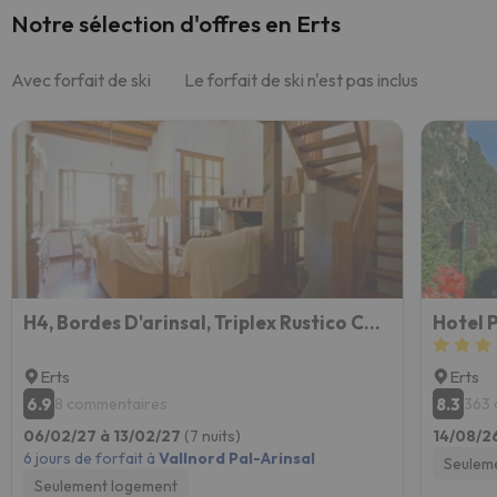
Notre sélection d'offres en Erts
Avec forfait de ski
Le forfait de ski n'est pas inclus
H4, Bordes D'arinsal, Triplex Rustico Con Chimenea, Arinsal, Zona Vallnord
Hotel 
Erts
Erts
6.9
8.3
8 commentaires
363 
06/02/27 à 13/02/27
(7 nuits)
14/08/2
6 jours de forfait à
Vallnord Pal-Arinsal
Seulem
Seulement logement