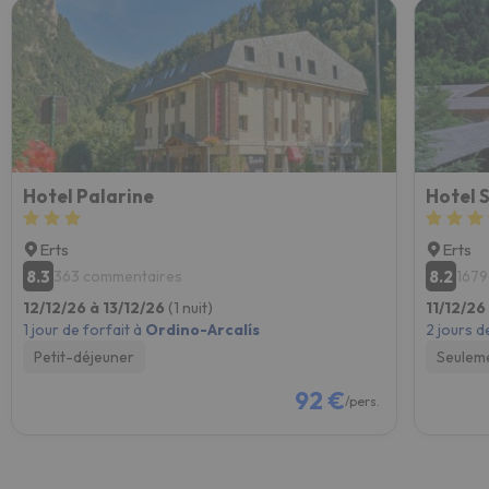
Hotel Palarine
Hotel 
Erts
Erts
8.3
8.2
363 commentaires
1679
12/12/26 à 13/12/26
(1 nuit)
11/12/26
1 jour de forfait à
Ordino-Arcalís
2 jours d
Petit-déjeuner
Seulem
92 €
/pers.