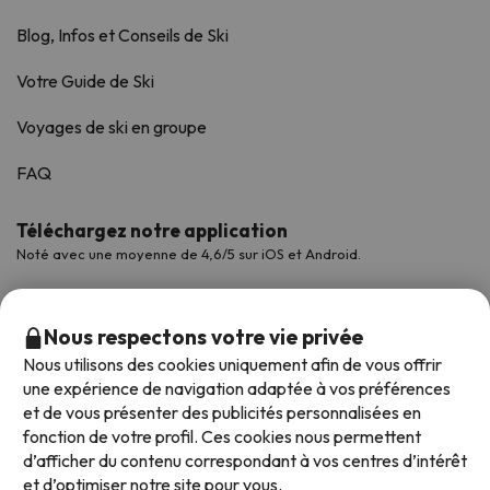
Blog, Infos et Conseils de Ski
Votre Guide de Ski
Voyages de ski en groupe
FAQ
Téléchargez notre application
Noté avec une moyenne de 4,6/5 sur iOS et Android.
Nous respectons votre vie privée
Nous utilisons des cookies uniquement afin de vous offrir
une expérience de navigation adaptée à vos préférences
et de vous présenter des publicités personnalisées en
fonction de votre profil. Ces cookies nous permettent
d’afficher du contenu correspondant à vos centres d’intérêt
et d’optimiser notre site pour vous.
Modes de paiement disponibles