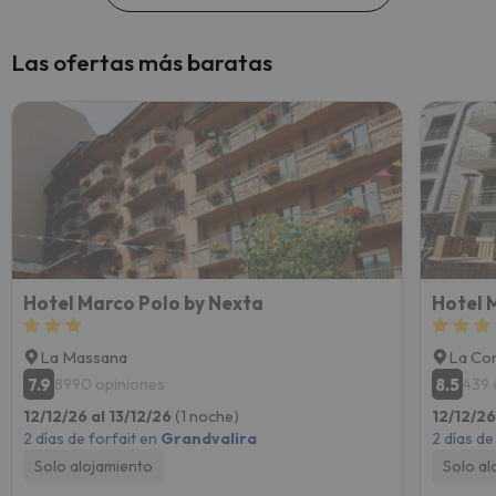
Las ofertas más baratas
Hotel Marco Polo by Nexta
Hotel 
La Massana
La Cor
7.9
8.5
8990 opiniones
439 
12/12/26 al 13/12/26
(1 noche)
12/12/26
2 días de forfait en
Grandvalira
2 días de
Solo alojamiento
Solo al