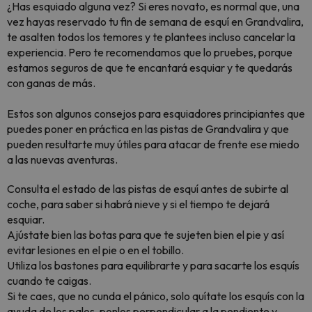
¿Has esquiado alguna vez? Si eres novato, es normal que, una
vez hayas reservado tu fin de semana de esquí en Grandvalira,
te asalten todos los temores y te plantees incluso cancelar la
experiencia. Pero te recomendamos que lo pruebes, porque
estamos seguros de que te encantará esquiar y te quedarás
con ganas de más.
Estos son algunos consejos para esquiadores principiantes que
puedes poner en práctica en las pistas de Grandvalira y que
pueden resultarte muy útiles para atacar de frente ese miedo
a las nuevas aventuras.
Consulta el estado de las pistas de esquí antes de subirte al
coche, para saber si habrá nieve y si el tiempo te dejará
esquiar.
Ajústate bien las botas para que te sujeten bien el pie y así
evitar lesiones en el pie o en el tobillo.
Utiliza los bastones para equilibrarte y para sacarte los esquís
cuando te caigas.
Si te caes, que no cunda el pánico, solo quítate los esquís con la
ayuda de los palos, ponlos perpendicular a la pendiente y