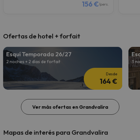
156 €
/pers.
Ofertas de hotel + forfait
Esquí Temporada 26/27
Es
2 noches + 2 días de forfait
3 no
Desde
164 €
Ver más ofertas en Grandvalira
Mapas de interés para Grandvalira