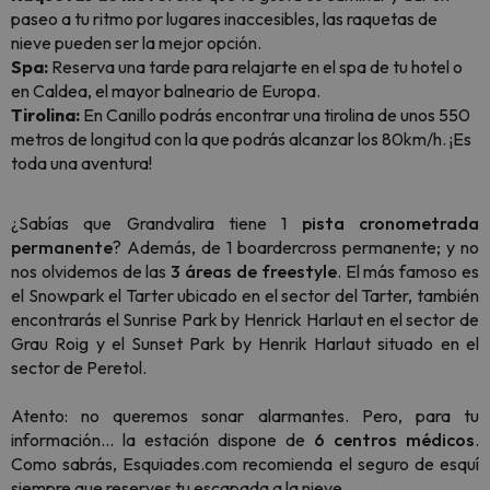
paseo a tu ritmo por lugares inaccesibles, las raquetas de
nieve pueden ser la mejor opción.
Spa:
Reserva una tarde para relajarte en el spa de tu hotel o
en Caldea, el mayor balneario de Europa.
Tirolina:
En Canillo podrás encontrar una tirolina de unos 550
metros de longitud con la que podrás alcanzar los 80km/h. ¡Es
toda una aventura!
¿Sabías que Grandvalira tiene 1
pista cronometrada
permanente
? Además, de 1 boardercross permanente; y no
nos olvidemos de las
3 áreas de freestyle
. El más famoso es
el Snowpark el Tarter ubicado en el sector del Tarter, también
encontrarás el Sunrise Park by Henrick Harlaut en el sector de
Grau Roig y el Sunset Park by Henrik Harlaut situado en el
sector de Peretol.
Atento: no queremos sonar alarmantes. Pero, para tu
información... la estación dispone de
6 centros médicos
.
Como sabrás, Esquiades.com recomienda el seguro de esquí
siempre que reserves tu escapada a la nieve.