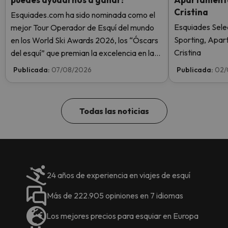
Cristina
Esquiades.com ha sido nominada como el
Esquiades Sele
mejor Tour Operador de Esquí del mundo
Sporting, Apar
en los World Ski Awards 2026, los “Óscars
Cristina
del esquí” que premian la excelencia en la
industria del esquí. ¡Vota ahora y ayúdanos
Publicada:
07/08/2026
Publicada:
02/
a alcanzar la cima!
Todas las noticias
24 años de experiencia en viajes de esquí
Más de 222.905 opiniones en 7 idiomas
Los mejores precios para esquiar en Europa