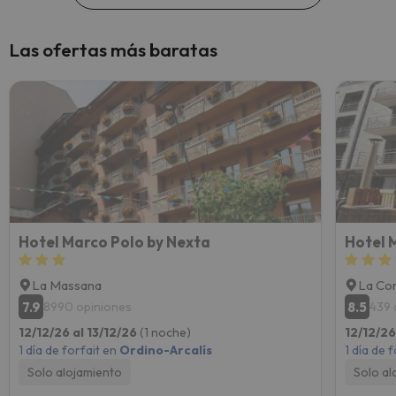
Las ofertas más baratas
Hotel Marco Polo by Nexta
Hotel 
La Massana
La Cor
7.9
8.5
8990 opiniones
439 
12/12/26 al 13/12/26
(1 noche)
12/12/26
1 día de forfait en
Ordino-Arcalís
1 día de 
Solo alojamiento
Solo al