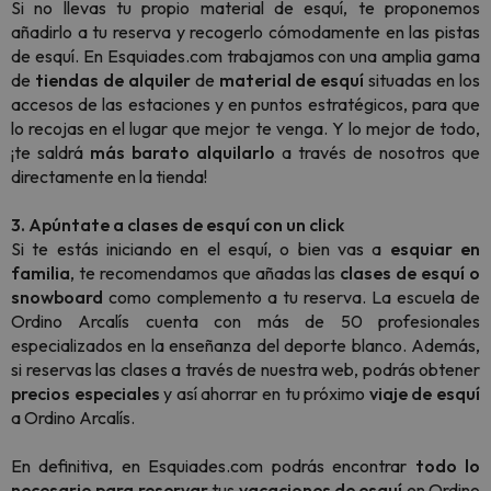
Si no llevas tu propio material de esquí, te proponemos
añadirlo a tu reserva y recogerlo cómodamente en las pistas
de esquí. En Esquiades.com trabajamos con una amplia gama
de
tiendas de alquiler
de
material de esquí
situadas en los
accesos de las estaciones y en puntos estratégicos, para que
lo recojas en el lugar que mejor te venga. Y lo mejor de todo,
¡te saldrá
más barato alquilarlo
a través de nosotros que
directamente en la tienda!
3. Apúntate a clases de esquí con un click
Si te estás iniciando en el esquí, o bien vas a
esquiar en
familia
, te recomendamos que añadas las
clases de esquí o
snowboard
como complemento a tu reserva. La escuela de
Ordino Arcalís cuenta con más de 50 profesionales
especializados en la enseñanza del deporte blanco. Además,
si reservas las clases a través de nuestra web, podrás obtener
precios especiales
y así ahorrar en tu próximo
viaje de esquí
a Ordino Arcalís.
En definitiva, en Esquiades.com podrás encontrar
todo lo
necesario
para
reservar
tus
vacaciones
de
esquí
en Ordino