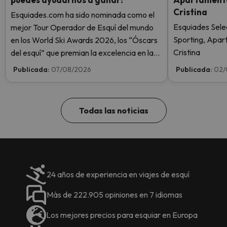
Cristina
Esquiades.com ha sido nominada como el
Esquiades Sele
mejor Tour Operador de Esquí del mundo
Sporting, Apar
en los World Ski Awards 2026, los “Óscars
Cristina
del esquí” que premian la excelencia en la
industria del esquí. ¡Vota ahora y ayúdanos
Publicada:
07/08/2026
Publicada:
02/
a alcanzar la cima!
Todas las noticias
24 años de experiencia en viajes de esquí
Más de 222.905 opiniones en 7 idiomas
Los mejores precios para esquiar en Europa