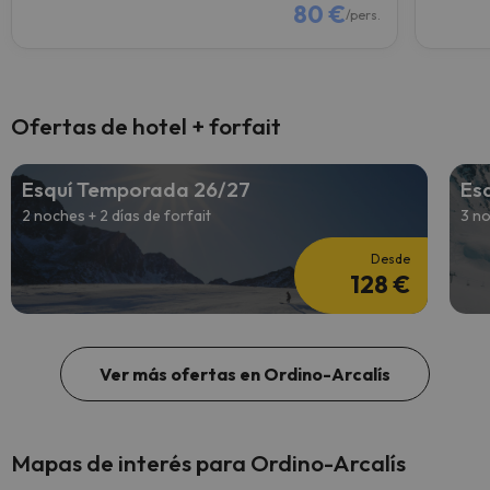
80 €
/pers.
Ofertas de hotel + forfait
Esquí Temporada 26/27
Es
2 noches + 2 días de forfait
3 no
Desde
128 €
Ver más ofertas en Ordino-Arcalís
Mapas de interés para Ordino-Arcalís