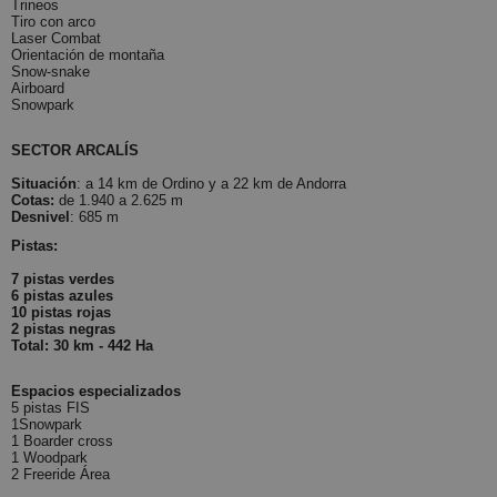
Trineos
T
iro con arco
Laser Combat
Orientación de montaña
Snow-snake
Airboard
Snowpark
SECTOR ARCALÍS
Situación
: a 14 km de Ordino y a 22 km de Andorra
Cotas:
de 1.940 a 2.625 m
Desnivel
: 685 m
Pistas:
7 pistas verdes
6 pistas azules
10 pistas rojas
2 pistas negras
Total: 30 km - 442 Ha
Espacios especializados
5 pistas FIS
1Snowpark
1 Boarder cross
1 Woodpark
2 Freeride Área