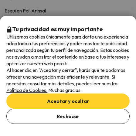
Esquí en Pal-Arinsal
Esquí en Baqueira-Beret
Tu privacidad es muy importante
Esquí en Formigal
Utilizamos cookies únicamente para darte una experiencia
adaptada a tus preferencias y poder mostrarte publicidad
personalizada según tu perfil de navegación. Estas cookies
TOP FECHAS DESTACADAS
nos ayudan a mostrar el contenido en base a tus intereses y
optimizar nuestra web para ti.
Esquí Verano
Al hacer clic en "Aceptar y cerrar", harás que te podamos
ofrecer una navegación más eficiente y relevante. Si
Próxima Temporada 26-27
necesitas consultar más detalles, puedes leer nuestra
Política de Cookies.
Muchas gracias.
Puente de Diciembre
Aceptar y ocultar
Esquí Navidad
Rechazar
Fin de año
Ver ofertas
Esquí en Reyes