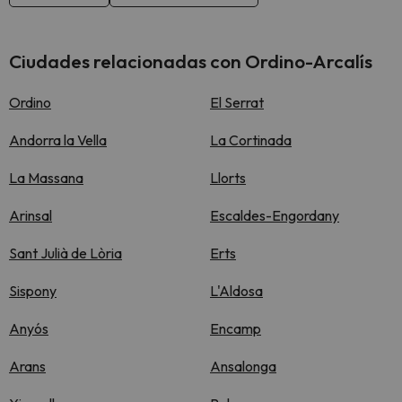
Ciudades relacionadas con Ordino-Arcalís
Ordino
El Serrat
Andorra la Vella
La Cortinada
La Massana
Llorts
Arinsal
Escaldes-Engordany
Sant Julià de Lòria
Erts
Sispony
L'Aldosa
Anyós
Encamp
Arans
Ansalonga