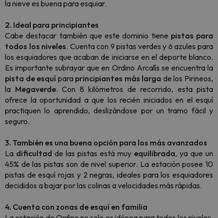
la nieve es buena para esquiar.
2. Ideal para principiantes
Cabe destacar también que este dominio tiene
pistas para
todos los niveles
. Cuenta con 9 pistas verdes y 6 azules para
los esquiadores que acaban de iniciarse en el deporte blanco.
Es importante subrayar que en Ordino Arcalís se encuentra la
pista de esquí
para
principiantes
más
larga
de los Pirineos,
la
Megaverde
. Con 8 kilómetros de recorrido, esta pista
ofrece la oportunidad a que los recién iniciados en el esquí
practiquen lo aprendido, deslizándose por un tramo fácil y
seguro.
3. También es una buena opción para los más avanzados
La
dificultad
de las pistas está muy
equilibrada
, ya que un
45% de las pistas son de nivel superior. La estación posee 10
pistas de esquí rojas y 2 negras, ideales para los esquiadores
decididos a bajar por las colinas a velocidades más rápidas.
4. Cuenta con zonas de esquí en familia
La estación de Ordino no solo es idónea para todos los niveles,