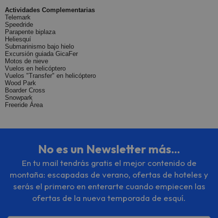
Actividades Complementarias
Telemark
Speedride
Parapente biplaza
Heliesquí
Submarinismo bajo hielo
Excursión guiada GicaFer
Motos de nieve
Vuelos en helicóptero
Vuelos "Transfer" en helicóptero
Wood Park
Boarder Cross
Snowpark
Freeride Área
No es un Newsletter más...
En tu mail tendrás gratis el mejor contenido de
montaña: escapadas de verano, ofertas de hoteles y
serás el primero en enterarte cuando empiecen las
ofertas de la nueva temporada de esquí.