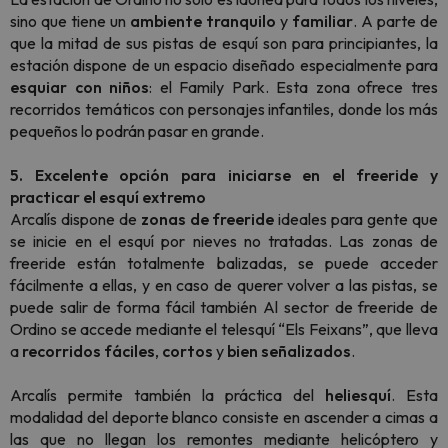
sino que tiene un
ambiente
tranquilo
y
familiar
. A parte de
que la mitad de sus pistas de esquí son para principiantes, la
estación dispone de un espacio diseñado especialmente para
esquiar
con niños
: el Family Park. Esta zona ofrece tres
recorridos temáticos con personajes infantiles, donde los más
pequeños lo podrán pasar en grande.
5. Excelente opción para iniciarse en el freeride y
practicar el esquí extremo
Arcalís dispone de
zonas de freeride
ideales para gente que
se inicie en el esquí por nieves no tratadas. Las zonas de
freeride están totalmente balizadas, se puede acceder
fácilmente a ellas, y en caso de querer volver a las pistas, se
puede salir de forma fácil también Al sector de freeride de
Ordino se accede mediante el telesquí “Els Feixans”, que lleva
a
recorridos fáciles
,
cortos
y
bien señalizados
.
Arcalís permite también la práctica del
heliesquí
. Esta
modalidad del deporte blanco consiste en ascender a cimas a
las que no llegan los remontes mediante helicóptero y