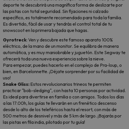
deporte te descubrirá una magnífica forma de deslizarte por
las pistas con total seguridad. Sin fijaciones ni calzado
específico, es totalmente recomendado para toda la familia.
Es divertido, fácil de usar y tendrás el control total de tu
snowscoot en la primera bajada que hagas.
Gyrotreck
: Ven y descubre este famoso aparato 100%
eléctrico, de la mano de un monitor. Se equilibra de manera
automática, y es muy maniobrable y juguetón. Este Segway te
ofrecerá toda una nueva experiencia sobre la nieve.
Para empezar, puedes hacerlo en el complejo de Pra-loup, o
bien, en Barcelonnette. ¡Déjate sorprender por su facilidad de
uso!
Snake Gliss:
Estos revolucionarios trineos te permiten
practicar "bob-sledging", con hasta 10 personas por actividad.
Es ideal para divertirse en familia o con amigos. Todos los días
a las 17.00h, los guías te llevarán en un frenético descenso
desde lo alto de los teleféricos hasta el resort, con más de
500 metros de desnivel y más de 5 km de largo. ¡Bajarás por
las pistas en fila india, pilotado por tu guía!