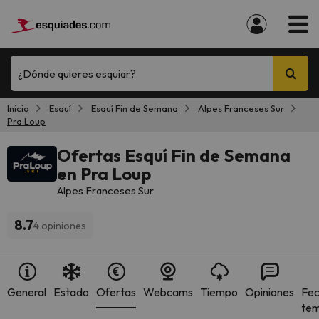
¿Dónde quieres esquiar?
Inicio
Esquí
Esquí Fin de Semana
Alpes Franceses Sur
Pra Loup
Ofertas Esquí Fin de Semana
en Pra Loup
Alpes Franceses Sur
8.7
4 opiniones
General
Estado
Ofertas
Webcams
Tiempo
Opiniones
Fec
te