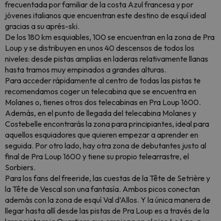
frecuentada por familiar de la costa Azul francesa y por
jóvenes italianos que encuentran este destino de esquí ideal
gracias a su aprés-ski.
De los 180 km esquiables, 100 se encuentran en la zona de Pra
Loup y se distribuyen en unos 40 descensos de todos los
niveles: desde pistas amplias en laderas relativamente llanas
hasta tramos muy empinados a grandes alturas.
Para acceder rápidamente al centro de todas las pistas te
recomendamos coger un telecabina que se encuentra en
Molanes o, tienes otros dos telecabinas en Pra Loup 1600.
Además, en el punto de llegada del telecabina Molanes y
Costebelle encontrarás la zona para principiantes, ideal para
aquellos esquiadores que quieren empezar a aprender en
seguida. Por otro lado, hay otra zona de debutantes justo al
final de Pra Loup 1600 y tiene su propio telearrastre, el
Sorbiers.
Para los fans del freeride, las cuestas de la Tête de Setrière y
la Tête de Vescal son una fantasía. Ambos picos conectan
además con la zona de esquí Val d’Allos. Y la única manera de
llegar hasta allí desde las pistas de Pra Loup es a través de la