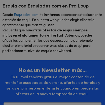
Esquía con Esquiades.com en Pra Loup
Desde
Esquiades.com
, te invitamos a conocer esta alucinante
estación de esquí. En nuestra web puedes elegir el hotel o
apartamento que más te gusten.
Recuerda que
nuestras ofertas de esquí siempre
incluyen el alojamiento y el forfait
. Además, puedes
añadir los complementos que desees, como por ejemplo:
alquilar el material o reservar unas clases de esquí para
perfeccionar tu nivel de esquí o snowboard.
No es un Newsletter más...
En tu mail tendrás gratis el mejor contenido de
montaña: escapadas de verano, ofertas de hoteles y
serás el primero en enterarte cuando empiecen las
ofertas de la nueva temporada de esquí.