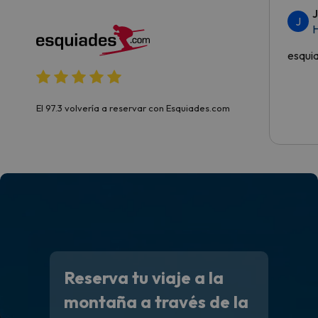
J
H
esqui
El 97.3 volvería a reservar con Esquiades.com
Reserva tu viaje a la
montaña a través de la