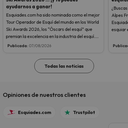
ayudarnos a ganar!
¿Buscas 
Esquiades.com ha sido nominada como el mejor
Alpes F
Tour Operador de Esquí del mundo en los World
Esquiade
Ski Awards 2026, los “Óscars del esquí” que
esquiar 
premian la excelencia en la industria del esquí.
¡Vota ahora y ayúdanos a alcanzar la cima!
Publicada:
07/08/2026
Publica
Todas las noticias
Opiniones de nuestros clientes
Esquiades.com
Trustpilot