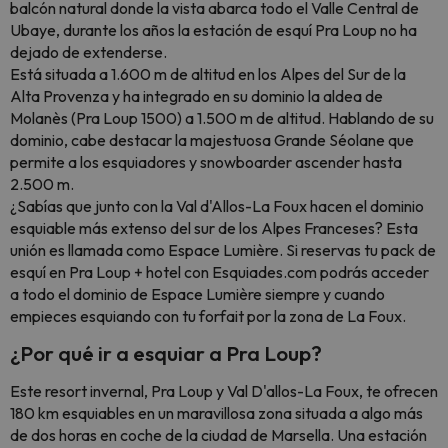
balcón natural donde la vista abarca todo el Valle Central de
Ubaye, durante los años la estación de esquí Pra Loup no ha
dejado de extenderse.
Está situada a 1.600 m de altitud en los Alpes del Sur de la
Alta Provenza y ha integrado en su dominio la aldea de
Molanès (Pra Loup 1500) a 1.500 m de altitud. Hablando de su
dominio, cabe destacar la majestuosa Grande Séolane que
permite a los esquiadores y snowboarder ascender hasta
2.500 m.
¿Sabías que junto con la Val d'Allos-La Foux hacen el dominio
esquiable más extenso del sur de los Alpes Franceses? Esta
unión es llamada como Espace Lumière. Si reservas tu pack de
esquí en Pra Loup + hotel con Esquiades.com podrás acceder
a todo el dominio de Espace Lumière siempre y cuando
empieces esquiando con tu forfait por la zona de La Foux.
¿Por qué ir a esquiar a Pra Loup?
Este resort invernal, Pra Loup y Val D'allos-La Foux, te ofrecen
180 km esquiables en un maravillosa zona situada a algo más
de dos horas en coche de la ciudad de Marsella. Una estación