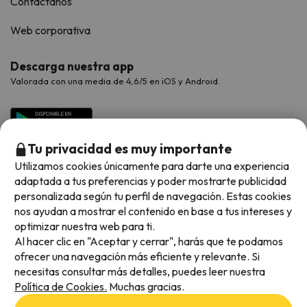
Contáctanos
Web corporativa
Descarga nuestra app
Valorada con una media de 4,6/5 en iOS y Android.
Tu privacidad es muy importante
Utilizamos cookies únicamente para darte una experiencia
adaptada a tus preferencias y poder mostrarte publicidad
personalizada según tu perfil de navegación. Estas cookies
nos ayudan a mostrar el contenido en base a tus intereses y
optimizar nuestra web para ti.
Métodos de pago disponibles
Al hacer clic en "Aceptar y cerrar", harás que te podamos
ofrecer una navegación más eficiente y relevante. Si
necesitas consultar más detalles, puedes leer nuestra
Política de Cookies.
Muchas gracias.