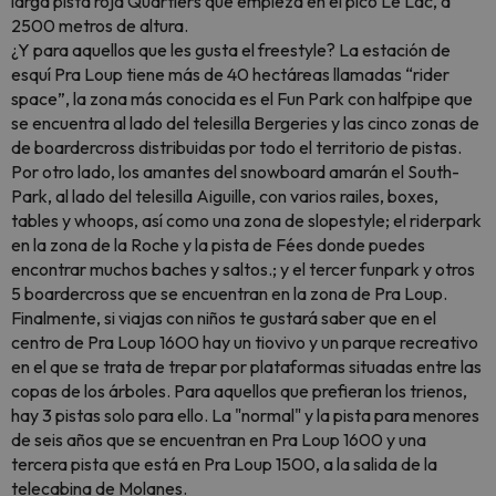
larga pista roja Quartiers que empieza en el pico Le Lac, a
2500 metros de altura.
¿Y para aquellos que les gusta el freestyle? La estación de
esquí Pra Loup tiene más de 40 hectáreas llamadas “rider
space”, la zona más conocida es el Fun Park con halfpipe que
se encuentra al lado del telesilla Bergeries y las cinco zonas de
de boardercross distribuidas por todo el territorio de pistas.
Por otro lado, los amantes del snowboard amarán el South-
Park, al lado del telesilla Aiguille, con varios railes, boxes,
tables y whoops, así como una zona de slopestyle; el riderpark
en la zona de la Roche y la pista de Fées donde puedes
encontrar muchos baches y saltos.; y el tercer funpark y otros
5 boardercross que se encuentran en la zona de Pra Loup.
Finalmente, si viajas con niños te gustará saber que en el
centro de Pra Loup 1600 hay un tiovivo y un parque recreativo
en el que se trata de trepar por plataformas situadas entre las
copas de los árboles. Para aquellos que prefieran los trienos,
hay 3 pistas solo para ello. La "normal" y la pista para menores
de seis años que se encuentran en Pra Loup 1600 y una
tercera pista que está en Pra Loup 1500, a la salida de la
telecabina de Molanes.