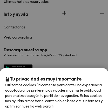
Últimos hoteles reservados
Info y ayuda
Contáctanos
Web corporativa
Descarga nuestra app
Valorada con una media de 4,6/5 en iOS y Android.
Tu privacidad es muy importante
Utilizamos cookies únicamente para darte una experiencia
adaptada a tus preferencias y poder mostrarte publicidad
personalizada según tu perfil de navegación. Estas cookies
nos ayudan a mostrar el contenido en base a tus intereses y
optimizar nuestra web para ti.
Métodos de pago disponibles