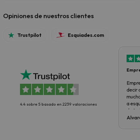
Opiniones de nuestros clientes
Trustpilot
Esquiades.com
Empre
Empre
decir
muchas
a esqu
4.4 sobre 5 basado en 2239 valoraciones
de tod
al cli
Alvar
he ten
culpa 
inmobi