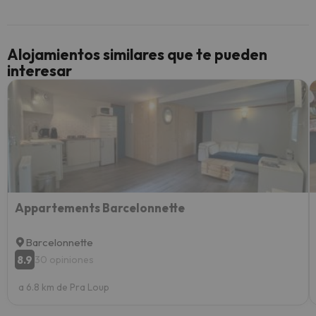
y un t
cancel
cance
Alojamientos similares que te pueden
perfe
interesar
diner
Recom
vacaci
esquia
extra
yo.
Appartements Barcelonnette
Barcelonnette
8.9
30 opiniones
a 6.8 km de Pra Loup