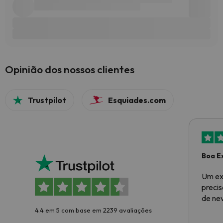
Opinião dos nossos clientes
Trustpilot
Esquiades.com
Boa E
Um ex
preci
de ne
4.4 em 5 com base em 2239 avaliações