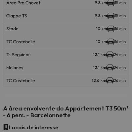
Area Pra Chavet
9.8 km
15 min
Clappe TS
9.8 km
15 min
Stade
10 km
16 min
TC Costebelle
10 km
16 min
Ts Peguieou
12.1 km
24 min
Molanes
12.1 km
24 min
TC Costebelle
12.6 km
26 min
A área envolvente do Appartement T3 50m²
- 6 pers. - Barcelonnette
Locais de interesse