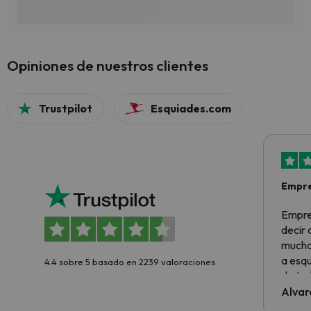
Opiniones de nuestros clientes
Trustpilot
Esquiades.com
Empre
Empre
decir
muchas
a esqu
4.4 sobre 5 basado en 2239 valoraciones
de tod
al cli
Alvar
he ten