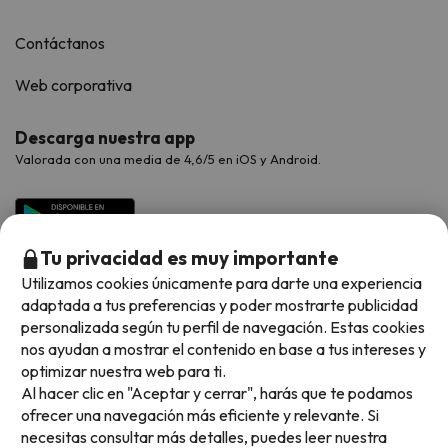
Contáctanos
Web corporativa
Descarga nuestra app
Valorada con una media de 4,6/5 en iOS y Android.
Tu privacidad es muy importante
Utilizamos cookies únicamente para darte una experiencia
adaptada a tus preferencias y poder mostrarte publicidad
personalizada según tu perfil de navegación. Estas cookies
nos ayudan a mostrar el contenido en base a tus intereses y
optimizar nuestra web para ti.
Métodos de pago disponibles
Al hacer clic en "Aceptar y cerrar", harás que te podamos
ofrecer una navegación más eficiente y relevante. Si
necesitas consultar más detalles, puedes leer nuestra