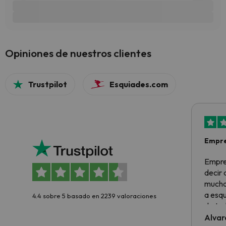
Opiniones de nuestros clientes
Trustpilot
Esquiades.com
Empre
Empre
decir
muchas
a esqu
4.4 sobre 5 basado en 2239 valoraciones
de tod
al cli
Alvar