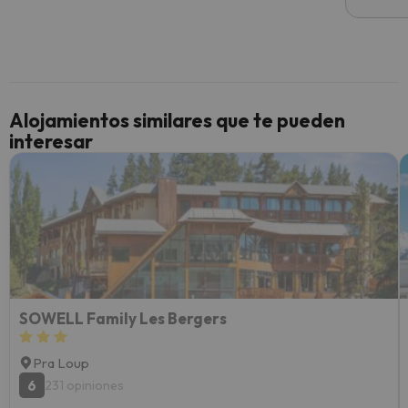
he ten
culpa 
inmobi
y un t
cancel
cance
Alojamientos similares que te pueden
perfe
interesar
diner
Recom
vacaci
esquia
extra
yo.
SOWELL Family Les Bergers
Pra Loup
6
231 opiniones