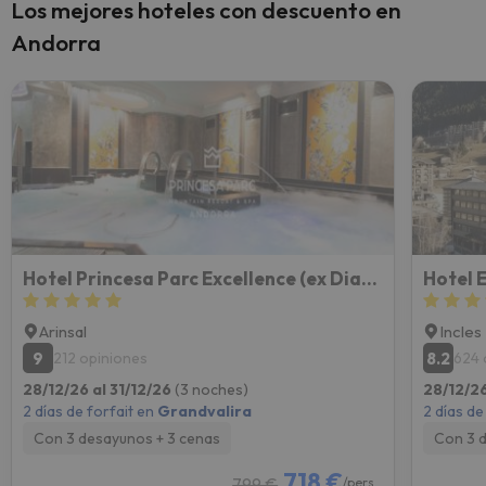
Los mejores hoteles con descuento en
Andorra
Hotel Princesa Parc Excellence (ex Diana Parc)
Hotel 
Arinsal
Incles
9
8.2
212 opiniones
624 
28/12/26 al 31/12/26
(3 noches)
28/12/26
2 días de forfait en
Grandvalira
2 días de
Con 3 desayunos + 3 cenas
Con 3 
718 €
799 €
/pers.