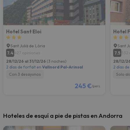
Hotel Sant Eloi
Hotel 
Sant Julià de Lòria
Sant J
7.4
7.5
427 opiniones
532 
28/12/26 al 31/12/26
(3 noches)
28/12/26
2 días de forfait en
Vallnord Pal-Arinsal
2 días de
Con 3 desayunos
Solo al
245 €
/pers.
Hoteles de esquí a pie de pistas en Andorra