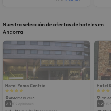
Nuestra selección de ofertas de hoteles en
Andorra
Hotel Yomo Centric
Hotel 
Andorra la Vella
Pas de
8.7
8.2
519 opiniones
313 