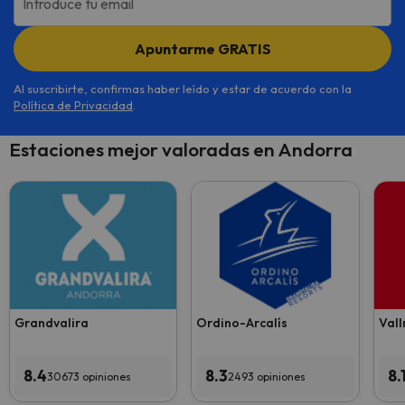
Introduce tu email
Apuntarme GRATIS
Al suscribirte, confirmas haber leído y estar de acuerdo con la
Política de Privacidad
.
Estaciones mejor valoradas en Andorra
Grandvalira
Ordino-Arcalís
Vall
8.4
8.3
8.
30673 opiniones
2493 opiniones