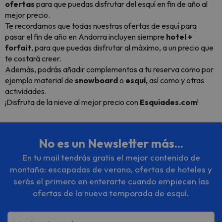
ofertas
para que puedas disfrutar del esquí en fin de año al
mejor precio.
Te recordamos que todas nuestras
ofertas de esquí para
pasar el fin de año en Andorra
incluyen siempre
hotel +
forfait
, para que puedas disfrutar al máximo, a un precio que
te costará creer.
Además, podrás añadir
complementos
a tu reserva como por
ejemplo material de
snowboard
o
esquí,
así como
y otras
actividades.
¡Disfruta de la nieve al mejor precio con
Esquiades.com
!
No es un Newsletter más...
En tu mail tendrás gratis el mejor contenido de
montaña: escapadas de verano, ofertas de hoteles y
serás el primero en enterarte cuando empiecen las
ofertas de la nueva temporada de esquí.