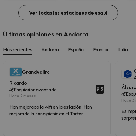
Ver todas las estaciones de esquí
Últimas opiniones en Andorra
Más recientes
Andorra
España
Francia
Italia
Grandvalira
Ricardo
Álvar
9.5
Esquiador avanzado
Esqu
Hace 2 meses
Hace 3
Han mejorado la wifi en la estación. Han
Es imp
mejorado la zona picnic en el Tarter
sorpre
nieve 
así muy