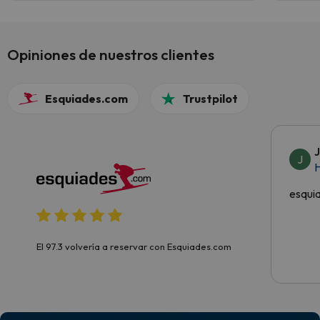
Parkin
Opiniones de nuestros clientes
Esquiades.com
Trustpilot
J
H
esqui
El 97.3 volvería a reservar con Esquiades.com