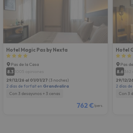
Hotel Magic Pas by Nexta
Hotel 
Pas de la Casa
Pas de
8.3
8.6
1005 opiniones
362 
29/12/26 al 01/01/27
(3 noches)
29/12/26
2 días de forfait en
Grandvalira
2 días de
Con 3 desayunos + 3 cenas
Con 3 
762 €
/pers.