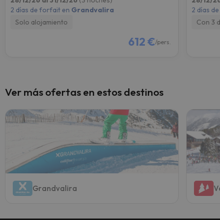
28/12/26 al 31/12/26
(3 noches)
28/12/26
2 días de forfait en
Grandvalira
2 días de
Solo alojamiento
Con 3 
612 €
/pers.
Ver más ofertas en estos destinos
Grandvalira
V