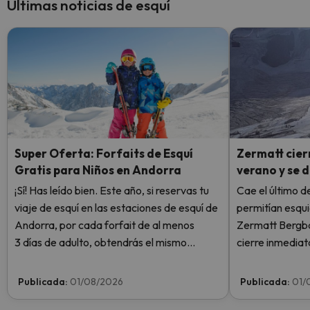
Últimas noticias de esquí
Super Oferta: Forfaits de Esquí
Zermatt cierr
Gratis para Niños en Andorra
verano y se 
¡Sí! Has leído bien. Este año, si reservas tu
Cae el último de
viaje de esquí en las estaciones de esquí de
permitían esqui
Andorra, por cada forfait de al menos
Zermatt Bergba
3 días de adulto, obtendrás el mismo
cierre inmediat
número de días de forfait para 1 niño
Plateau Rosa po
totalmente GRATIS. Entra e infórmate
sin llegar siquie
Publicada:
01/08/2026
Publicada:
01/
aquí.
semana.