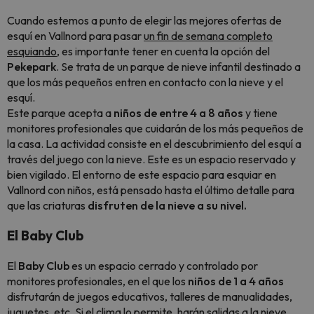
Cuando estemos a punto de elegir las mejores ofertas de
esquí en Vallnord para pasar
un fin de semana completo
esquiando
, es importante tener en cuenta la opción del
Pekepark
. Se trata de un parque de nieve infantil destinado a
que los más pequeños entren en contacto con la nieve y el
esquí.
Este parque acepta a
niños de entre 4 a 8 años
y tiene
monitores profesionales que cuidarán de los más pequeños de
la casa. La actividad consiste en el descubrimiento del esquí a
través del juego con la nieve. Este es un espacio reservado y
bien vigilado. El entorno de este espacio para esquiar en
Vallnord con niños, está pensado hasta el último detalle para
que las criaturas
disfruten de la nieve a su nivel.
El Baby Club
El
Baby Club
es un espacio cerrado y controlado por
monitores profesionales, en el que los
niños de 1 a 4 años
disfrutarán de juegos educativos, talleres de manualidades,
juguetes, etc. Si el clima lo permite, harán salidas a la nieve,