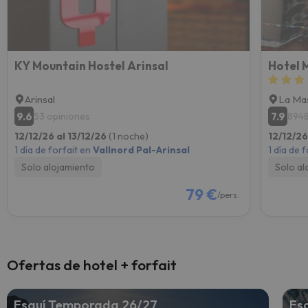
KY Mountain Hostel Arinsal
Hotel 
Arinsal
La Ma
9.6
7.9
53 opiniones
8948
12/12/26 al 13/12/26
(1 noche)
12/12/26
1 día de forfait en
Vallnord Pal-Arinsal
1 día de 
Solo alojamiento
Solo al
79 €
/pers.
Ofertas de hotel + forfait
Esquí Temporada 26/27
Es