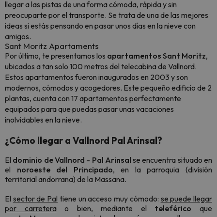
llegar a las pistas de una forma cómoda, rápida y sin
preocuparte por el transporte. Se trata de una de las mejores
ideas si estás pensando en pasar unos días en la nieve con
amigos.
Sant Moritz Apartaments
Por último, te presentamos los
apartamentos Sant Moritz
,
ubicados a tan solo 100 metros del telecabina de Vallnord.
Estos apartamentos fueron inaugurados en 2003 y son
modernos, cómodos y acogedores. Este pequeño edificio de 2
plantas, cuenta con 17 apartamentos perfectamente
equipados para que puedas pasar unas vacaciones
inolvidables en la nieve.
¿Cómo llegar a Vallnord Pal Arinsal?
El
dominio de Vallnord -
Pal Arinsal
se encuentra situado en
el
noroeste
del
Principado
, en la parroquia (división
territorial andorrana) de la Massana.
El
sector de Pal
tiene un acceso muy cómodo:
se puede llegar
por carretera
o bien, mediante el
teleférico
que