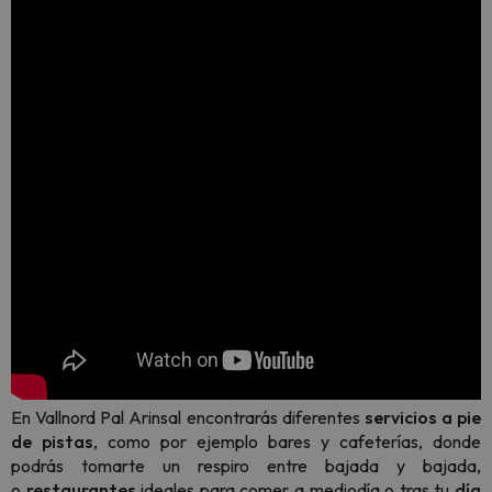
En Vallnord Pal Arinsal encontrarás diferentes
servicios a pie
de pistas
, como por ejemplo bares y cafeterías, donde
podrás tomarte un respiro entre bajada y bajada,
o
restaurantes
ideales para comer a mediodía o tras tu
día