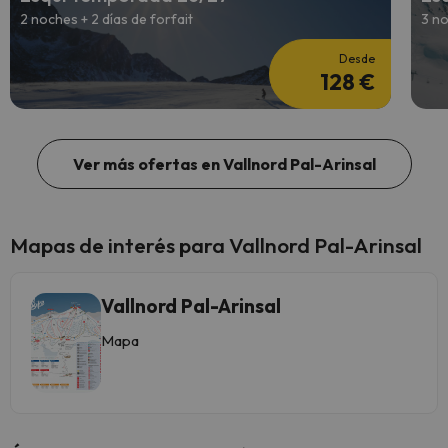
2 noches + 2 días de forfait
3 no
Desde
128 €
Ver más ofertas en Vallnord Pal-Arinsal
Mapas de interés para Vallnord Pal-Arinsal
Vallnord Pal-Arinsal
Mapa