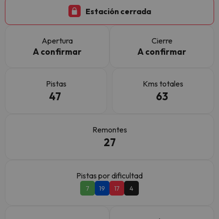
Estación cerrada
Apertura
Cierre
A confirmar
A confirmar
Pistas
Kms totales
47
63
Remontes
27
Pistas por dificultad
7
19
17
4