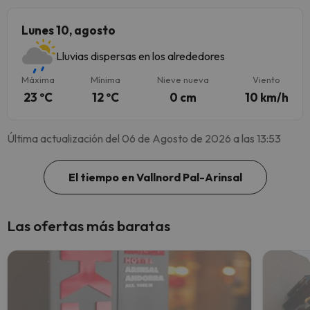
Lunes 10, agosto
Lluvias dispersas en los alrededores
Máxima
Mínima
Nieve nueva
Viento
23 ºC
12 ºC
0 cm
10 km/h
Última actualización del 06 de Agosto de 2026 a las 13:53
El tiempo en Vallnord Pal-Arinsal
Las ofertas más baratas