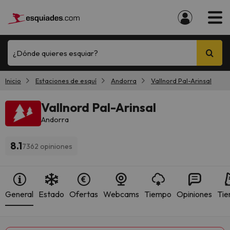
¿Dónde quieres esquiar?
Inicio
Estaciones de esquí
Andorra
Vallnord Pal-Arinsal
Vallnord Pal-Arinsal
Andorra
8.1
7362 opiniones
General
Estado
Ofertas
Webcams
Tiempo
Opiniones
Tie