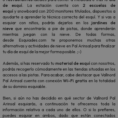
de esquí
. La estación cuenta con
2
escuelas de
esquí
y
snowboard
con 200 monitores titulados, dispuestos a
ayudarte a aprender la técnica correcta del esquí. Y si vas a
esquiar con niños, podrás dejarlos en los
jardines de
nieve
que encontrarás a pie de pistas, donde aprenderán
mientras juegan con la nieve. De todas formas,
desde Esquiades.com te proponemos muchas otras
alternativas y actividades de nieve en Pal Arinsal para finalizar
tu día de esquí de la mejor forma posible. ;-)
Además, si has reservado tu
material de esquí
con nosotros,
podrás recogerlo cómodamente en las tiendas situadas en los
accesos a las pistas. Para acabar, cabe destacar que Vallnord
Pal Arinsal cuenta con conexión
Wi-Fi gratis
en la totalidad
de su dominio esquiable.
Bien, si aún no has decidido en qué sector de Vallnord Pal
Arinsal esquiarás, a continuación te ofrecemos toda la
información relativa a cada uno de ellos. O si lo prefieres,
puedes esquiar en ambos, dado que están conectados