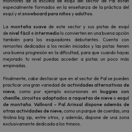
monitores de la escuela de esquí del sector de Pal están
especialmente formados en la enseñanza de la práctica del
esquí y el
snowboard para niños
y
adultos
.
La
montaña
suave
de este sector y sus pistas de esquí
de
nivel
fácil
e
intermedio
lo convierten en una buena opción
también para los esquiadores debutantes. Cuenta con
remontes dedicados a los recién iniciados y las pistas tienen
una buena progresión en la dificultad, para que cuando hayas
mejorado tu nivel puedas acceder a pistas un poco más
empinadas.
Finalmente, cabe destacar que en el sector de Pal se pueden
practicar una gran variedad de
actividades alternativas de
nieve
, como por ejemplo excursiones en
buggies con
chenille
,
circuitos adaptados a raquetas de nieve
o
esquí
de montaña
.
Vallnord – Pal Arinsal dispone además de
otras actividades de nieve,
como un parque de cuerdas, una
tirolina big zip, entre otros, y además, dispone de una zona
exclusivamente dedicada a los trineos.