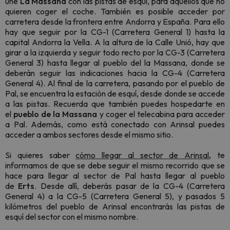
une
La
Massana
con las pistas de esquí, para aquellos que no
quieren coger el coche. También es posible acceder por
carretera desde la frontera entre Andorra y España. Para ello
hay que seguir por la CG-1 (Carretera General 1) hasta la
capital Andorra la Vella. A la altura de la Calle Unió, hay que
girar a la izquierda y seguir todo recto por la CG-3 (Carretera
General 3) hasta llegar al pueblo del la Massana, donde se
deberán seguir las indicaciones hacia la CG-4 (Carretera
General 4). Al final de la carretera, pasando por el pueblo de
Pal, se encuentra la estación de esquí, desde donde se accede
a las pistas. Recuerda que también puedes hospedarte en
el
pueblo de la Massana
y coger el telecabina para acceder
a Pal. Además, como está conectado con Arinsal puedes
acceder a ambos sectores desde el mismo sitio.
Si quieres saber
cómo llegar al sector de Arinsal
,
te
informamos de que se debe seguir el mismo recorrido que se
hace para llegar al sector de Pal hasta llegar al pueblo
de
Erts
. Desde allí, deberás pasar de la CG-4 (Carretera
General 4) a la CG-5 (Carretera General 5), y pasados 5
kilómetros del pueblo de Arinsal encontrarás las pistas de
esquí del sector con el mismo nombre.