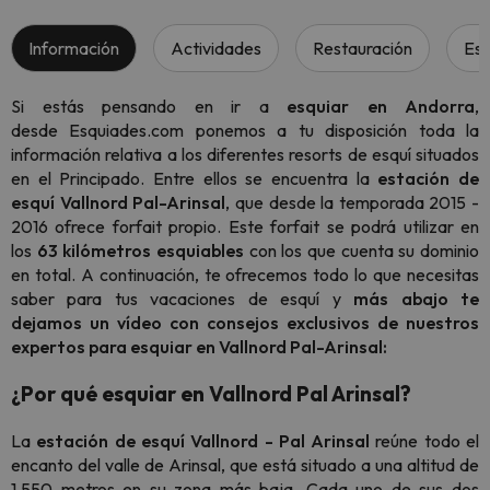
Información
Actividades
Restauración
Esc
Si estás pensando en ir a
esquiar en Andorra
,
desde Esquiades.com ponemos a tu disposición toda la
información relativa a los diferentes resorts de esquí situados
en el Principado. Entre ellos se encuentra la
estación de
esquí
Vallnord Pal-Arinsal
, que desde la temporada 2015 -
2016 ofrece forfait propio. Este forfait se podrá utilizar en
los
63 kilómetros esquiables
con los que cuenta su dominio
en total. A continuación, te ofrecemos todo lo que necesitas
saber para tus vacaciones de esquí y
más abajo te
dejamos un vídeo con consejos exclusivos de nuestros
expertos para esquiar en Vallnord Pal-Arinsal:
¿Por qué esquiar en Vallnord Pal Arinsal?
La
estación de esquí Vallnord - Pal Arinsal
reúne todo el
encanto del valle de Arinsal, que está situado a una altitud de
1.550 metros en su zona más baja. Cada uno de sus dos