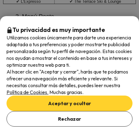
✔ L'Expresso
✔ The Terrace Ski & Lounge
3. Menú Pasta
Tu privacidad es muy importante
Este menú te incluye: Plato de Pasta + Postre + Refresco.
Utilizamos cookies únicamente para darte una experiencia
adaptada a tus preferencias y poder mostrarte publicidad
¿Dónde puedes parar a comer con el menú pasta?
personalizada según tu perfil de navegación. Estas cookies
nos ayudan a mostrar el contenido en base a tus intereses y
SECTOR DE PAL
SECTOR DE ARINSAL
✔ L'Expresso
✔ The Terrace Ski & Lounge
optimizar nuestra web para ti.
En la estación de esquí de Vallnord - Pa Arinsal
hay dos
Al hacer clic en "Aceptar y cerrar", harás que te podamos
escuelas de esquí y snowboard
, una en el sector de Pal y en
ofrecer una navegación más eficiente y relevante. Si
el sector de Arinsal. Ambas ofrecen diferentes programas y
necesitas consultar más detalles, puedes leer nuestra
en Esquiades.com puedes añadir tanto clases particulares y
Política de Cookies.
Muchas gracias.
como colectivas de esquí y snowboard.
Aceptar y ocultar
Clases Colectivas de Esquí y Snowboard en los
sectores de Pal y Arinsal.
Rechazar
Ver ofertas
FECHA
DISPONIBLE
DISPONIBLE
HORAS
DÍAS
INICIO
ADULTOS
NIÑOS