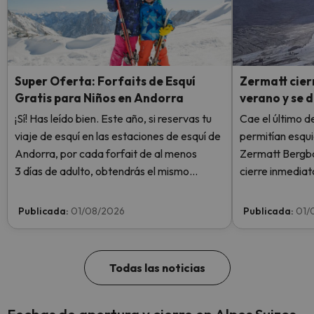
Super Oferta: Forfaits de Esquí
Zermatt cierr
Gratis para Niños en Andorra
verano y se 
¡Sí! Has leído bien. Este año, si reservas tu
Cae el último de
viaje de esquí en las estaciones de esquí de
permitían esqui
Andorra, por cada forfait de al menos
Zermatt Bergba
3 días de adulto, obtendrás el mismo
cierre inmediat
número de días de forfait para 1 niño
Plateau Rosa po
totalmente GRATIS. Entra e infórmate
sin llegar siquie
Publicada:
01/08/2026
Publicada:
01/
aquí.
semana.
Todas las noticias