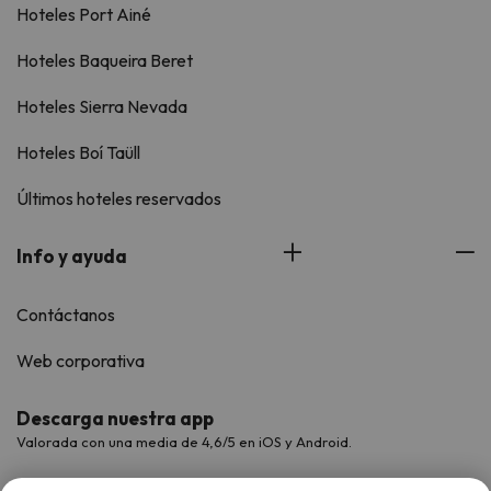
Hoteles Port Ainé
Hoteles Baqueira Beret
Hoteles Sierra Nevada
Hoteles Boí Taüll
Últimos hoteles reservados
Info y ayuda
Contáctanos
Web corporativa
Descarga nuestra app
Valorada con una media de 4,6/5 en iOS y Android.