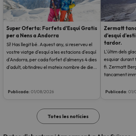
Super Oferta: Forfets d'Esquí Gratis
Zermatt tanc
per a Nens a Andorra
d'esquí d'esti
tardor.
Sí! Has llegit bé. Aquest any, si reserveu el
L'últim dels gla
vostre viatge d'esquí a les estacions d'esquí
esquiar durant t
d'Andorra, per cada forfet d'almenys 4 dies
fi. Zermatt Be
d'adult, obtindreu el mateix nombre de dies
tancament imme
de forfet per a 1 nen totalment GRATIS.
instal·lacions a
Entra i informa't aquí.
altes temperatu
Publicada:
01/08/2026
Publicada:
01/
obert aquest c
Totes les notícies