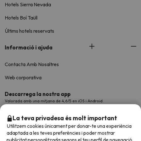
Hotels Sierra Nevada
Hotels Boí Taüll
Últims hotels reservats
Informació i ajuda
Contacta Amb Nosaltres
Web corporativa
Descarrega la nostra app
Valorada amb una mitjana de 4,6/5 en iOS i Android.
La teva privadesa és molt important
Utilitzem cookies únicament per donar-te una experiència
adaptada a les teves preferències i poder mostrar
publicitat personalitzada segons el teu perfil de navegació.