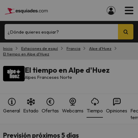
¿Dónde quieres esquiar?
Inicio
Estaciones de esquí
Francia
Alpe d'Huez
El tiempo en Alpe d'Huez
El tiempo en Alpe d'Huez
Alpes Franceses Norte
General
Estado
Ofertas
Webcams
Tiempo
Opiniones
Fec
te
Previsión próximos 5 días