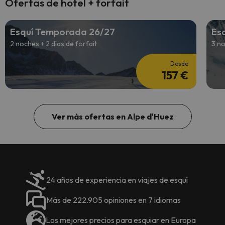
Ofertas de hotel + forfait
Esquí Temporada 26/27
Es
2 noches + 2 días de forfait
3 no
Desde
157 €
Ver más ofertas en Alpe d'Huez
24 años de experiencia en viajes de esquí
Más de 222.905 opiniones en 7 idiomas
Los mejores precios para esquiar en Europa