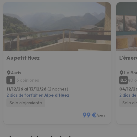
Au petit Huez
L'émer
Auris
Le Bo
8
8.5
15 opiniones
40 o
11/12/26 al 13/12/26
(2 noches)
04/12/2
2 días de forfait en
Alpe d'Huez
2 días de
Solo alojamiento
Solo al
99 €
/pers.