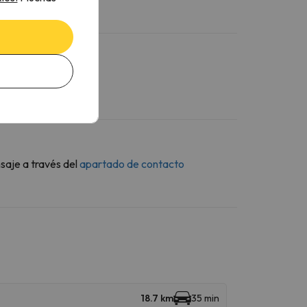
saje a través del
apartado de contacto
18.7 km
35 min