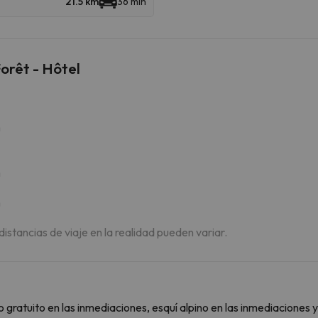
21.5 km
36 min
orêt - Hôtel
m
m
m
 distancias de viaje en la realidad pueden variar.
atuito en las inmediaciones, esquí alpino en las inmediaciones y r