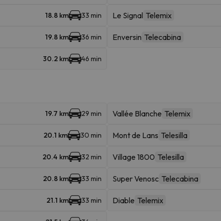
Le Signal
Telemix
18.8 km
33 min
Enversin
Telecabina
19.8 km
36 min
30.2 km
46 min
Vallée Blanche
Telemix
19.7 km
29 min
Mont de Lans
Telesilla
20.1 km
30 min
Village 1800
Telesilla
20.4 km
32 min
Super Venosc
Telecabina
20.8 km
33 min
Diable
Telemix
21.1 km
33 min