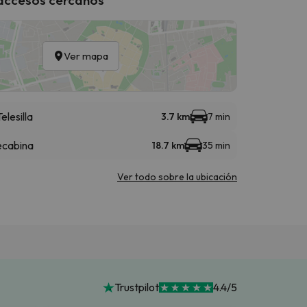
Ver mapa
elesilla
3.7 km
7 min
ecabina
18.7 km
35 min
Ver todo sobre la ubicación
Trustpilot
4.4/5