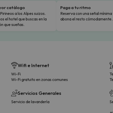
yor catálogo
Paga a tu ritmo
Pirineos a los Alpes suizos.
Reserva con una señal mínima 
s el hotel que buscas en la
abona el resto cómodamente.
ón que sueñas.
Wifi e Internet
Wi-Fi
T
Wi-Fi gratuito en zonas comunes
T
Servicios Generales
Servicio de lavandería
S