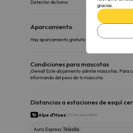
Detector de humo
gracias.
Aparcamiento
Hay aparcamiento gratuito disponible en las inmed
Condiciones para mascotas
¡Genial! Este alojamiento admite mascotas. Para c
informando del peso de tu mascota.
Distancias a estaciones de esquí ce
Alpe d'Huez
250 km esquiables
Auris Express
Telesilla