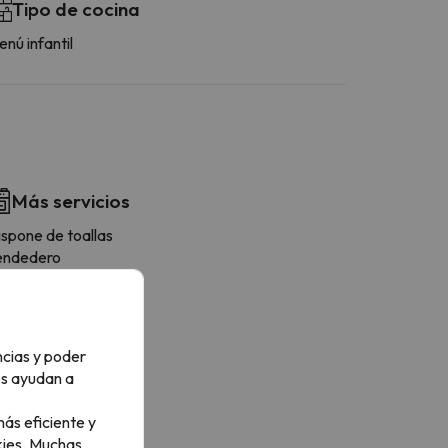
Tipo de cocina
nú infantil
Más servicios
ispone de toallas
endedero
ncias y poder
os ayudan a
ás eficiente y
ies.
Muchas