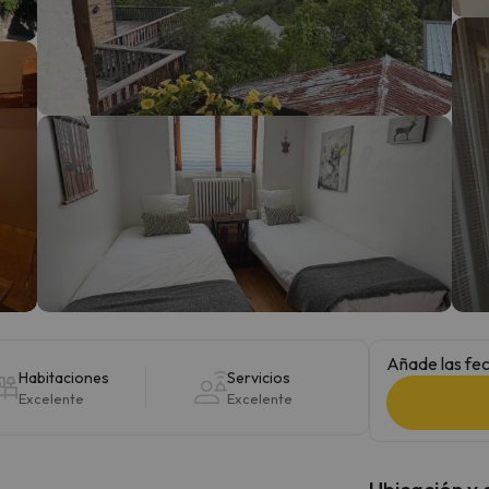
 el norte. En cuanto encuentre su brújula vuelve.
Añade las fec
Habitaciones
Servicios
Excelente
Excelente
Ubicación y