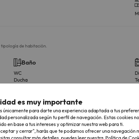
Me
 tipología de habitación.
Baño
WC
D
Ducha
T
Amenities
Ducha o bañera
cidad es muy importante
Baño privado
Papel higiénico
s únicamente para darte una experiencia adaptada a tus prefere
Champú
dad personalizada según tu perfil de navegación. Estas cookies n
Acondicionador
ido en base a tus intereses y optimizar nuestra web para ti.
Gel de ducha
"Aceptar y cerrar", harás que te podamos ofrecer una navegación m
esitas consultar más detalles, puedes leer nuestra
Política de Cook