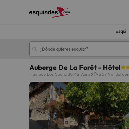
Esquí
Auberge De La Forêt - Hôtel
Esquí
Escapadas
Hameau Les Cours, 38142, Auris
A 257.4 m del cen
¡Vaya! No hemos encontrado ningún resultado 