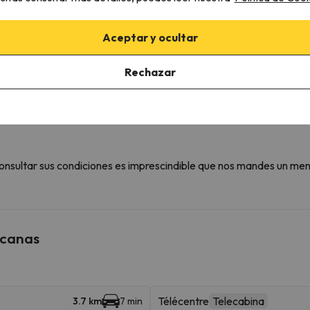
Aceptar y ocultar
Rechazar
iaciones del alojamiento
onsultar sus condiciones es imprescindible que nos mandes un men
rcanas
Télécentre
Telecabina
3.7 km
7 min