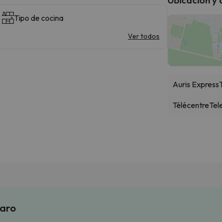
Tipo de cocina
Ver todos
Auris Express
T
Télécentre
Tel
laro