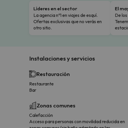
Líderes en el sector
El ma
La agencia nº1 en viajes de esquí.
De los 
Ofertas exclusivas que no verás en
Tenemo
otro sitio.
estaci
Instalaciones y servicios
Restauración
Restaurante
Bar
Zonas comunes
Calefacción
Acceso para personas con movilidad reducida en
zonas comunes (sin baño adaptado en las