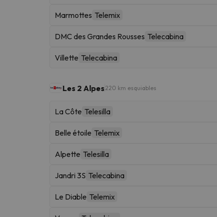
Marmottes
Telemix
DMC des Grandes Rousses
Telecabina
Villette
Telecabina
Les 2 Alpes
220 km esquiables
La Côte
Telesilla
Belle étoile
Telemix
Alpette
Telesilla
Jandri 3S
Telecabina
Le Diable
Telemix