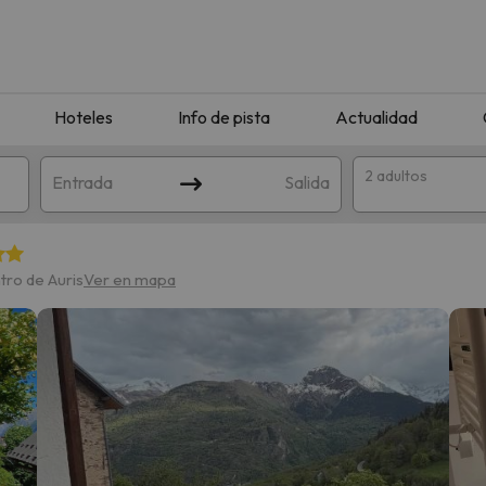
Hoteles
Info de pista
Actualidad
2 adultos
Entrada
Salida
tro de Auris
Ver en mapa
que coincida con tu búsqueda. Prueba a modificar el destino.