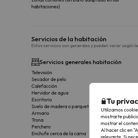
habitaciones)
Servicios de la habitación
Estos servicios son generales y pueden variar según la
Servicios generales habitación
Televisión
Secador de pelo
Calefacción
Hervidor de agua
Tu priva
Escritorio
Suelo de madera o parquet
Utilizamos cookie
Armario
mostrarte publici
Trona
mostrar el conten
Perchero
Al hacer clic en 
Enchufe cerca de la cama
relevante. Si nec