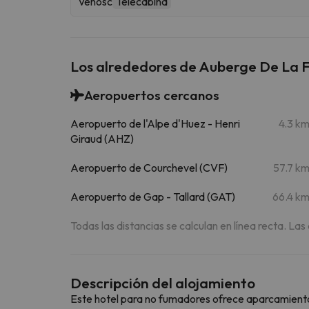
Venosc
Telecabina
Los alrededores de Auberge De La F
Aeropuertos cercanos
Aeropuerto de l'Alpe d'Huez - Henri
4.3 k
Giraud (AHZ)
Aeropuerto de Courchevel (CVF)
57.7 k
Aeropuerto de Gap - Tallard (GAT)
66.4 k
Todas las distancias se calculan en línea recta. Las
Descripción del alojamiento
Este hotel para no fumadores ofrece aparcamiento gr