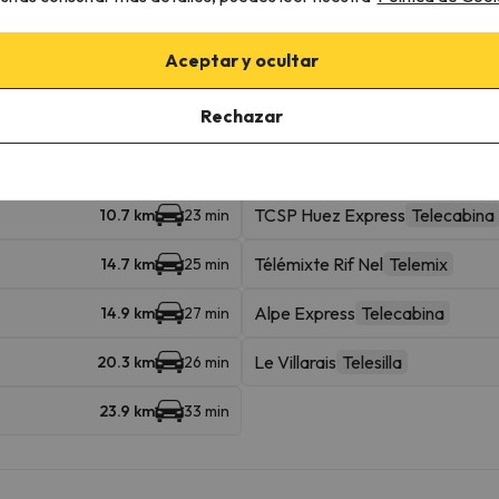
ascotas.
Aceptar y ocultar
rcanas
Rechazar
TCSP Huez Express
Telecabina
10.7 km
23 min
Télémixte Rif Nel
Telemix
14.7 km
25 min
Alpe Express
Telecabina
14.9 km
27 min
Le Villarais
Telesilla
20.3 km
26 min
23.9 km
33 min