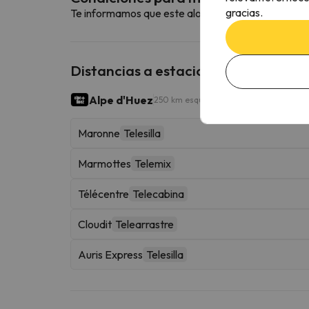
gracias.
Te informamos que este alojamiento no admite m
Distancias a estaciones de esquí ce
Alpe d'Huez
250 km esquiables
Maronne
Telesilla
Marmottes
Telemix
Télécentre
Telecabina
Cloudit
Telearrastre
Auris Express
Telesilla