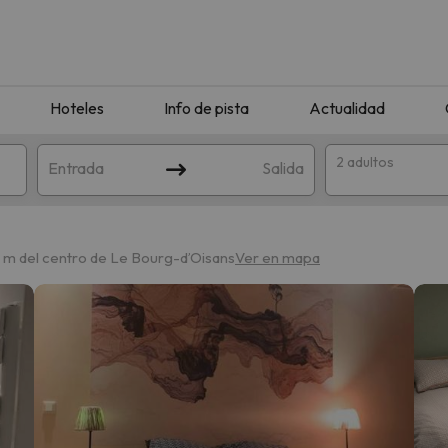
Hoteles
Info de pista
Actualidad
2 adultos
Entrada
Salida
 m del centro de Le Bourg-dʼOisans
Ver en mapa
que coincida con tu búsqueda. Prueba a modificar el destino.