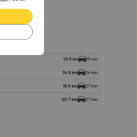
10.9 km
19 min
14.8 km
26 min
15.4 km
27 min
20.7 km
27 min