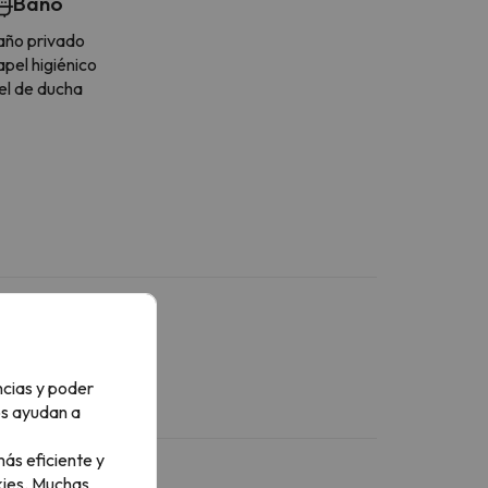
Baño
año privado
pel higiénico
el de ducha
ncias y poder
os ayudan a
ás eficiente y
ies.
Muchas