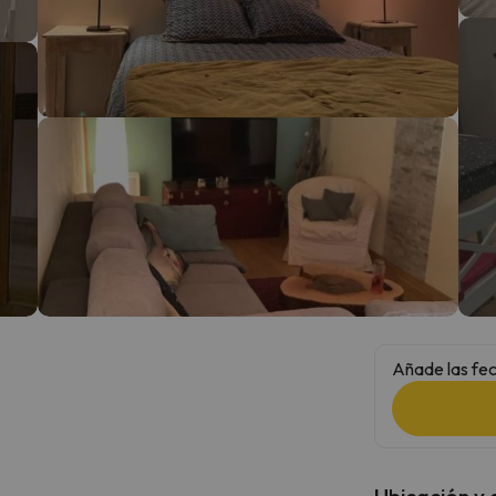
 el norte. En cuanto encuentre su brújula vuelve.
Añade las fec
Ubicación y