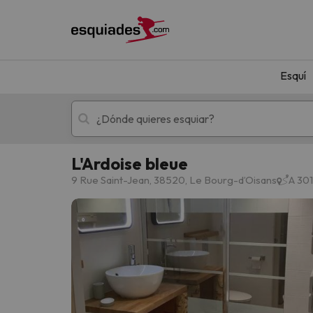
Esquí
L'Ardoise bleue
Esquí
Escapadas
9 Rue Saint-Jean, 38520, Le Bourg-dʼOisans
A 301
¡Vaya! No hemos encontrado ningún resultado 