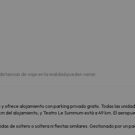
m
m
m
 distancias de viaje en la realidad pueden variar.
 y ofrece alojamiento con parking privado gratis. Todas las unida
km del alojamiento, y Teatro Le Summum está a 49 km. El aeropue
s de soltero o soltera ni fiestas similares. Gestionado por un par