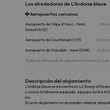
Los alrededores de L'Ardoise bleue
Aeropuertos cercanos
Aeropuerto de l'Alpe d'Huez - Henri
5.8 k
Giraud (AHZ)
Aeropuerto de Courchevel (CVF)
60.8 k
Aeropuerto de Grenoble - Isere (GNB)
64.3 k
Todas las distancias se calculan en línea recta. Las
Descripción del alojamiento
L'Ardoise bleue se encuentra en Le Bourg-dʼOisans
y cocina totalmente equipada. Alpexpo está a 49 
km.
En este alojamiento no se pueden celebrar despedida