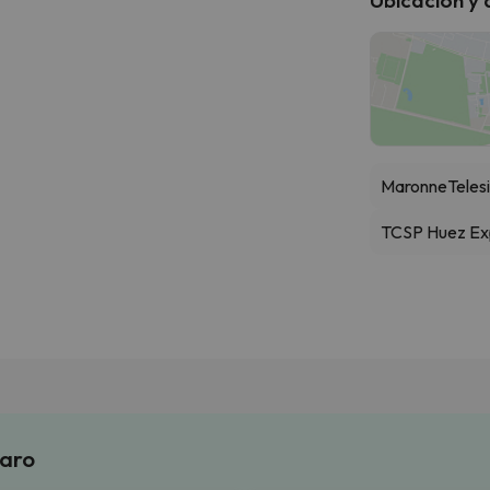
Maronne
Telesi
TCSP Huez Ex
laro