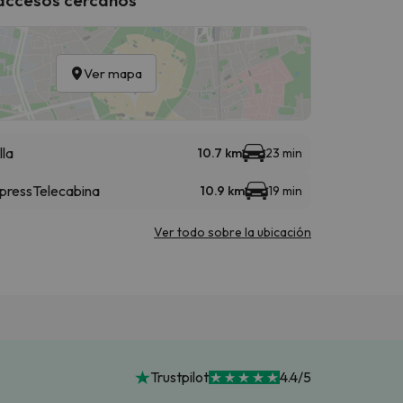
Ver mapa
lla
10.7 km
23 min
press
Telecabina
10.9 km
19 min
Ver todo sobre la ubicación
Trustpilot
4.4/5