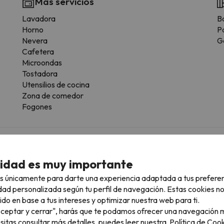
Más servicios
Lavadora
B
Horno
Pa
Nevera
G
Cafetera
Microondas
Tostadora
Utensilios de cocina
Zona de comedor
Fogones
cidad es muy importante
s únicamente para darte una experiencia adaptada a tus prefere
 la posibilidad de reservar la plaza de parking con antelación.
dad personalizada según tu perfil de navegación. Estas cookies n
ido en base a tus intereses y optimizar nuestra web para ti.
"Aceptar y cerrar", harás que te podamos ofrecer una navegación m
esitas consultar más detalles, puedes leer nuestra
Política de Cook