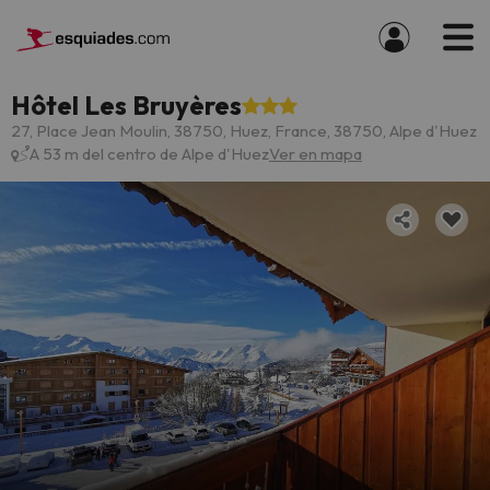
Hôtel Les Bruyères
27, Place Jean Moulin, 38750, Huez, France, 38750, Alpe d'Huez
A 53 m del centro de Alpe d'Huez
Ver en mapa