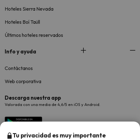
Hoteles Sierra Nevada
Hoteles Boí Taüll
Últimos hoteles reservados
Info y ayuda
Contáctanos
Web corporativa
Descarga nuestra app
Valorada con una media de 4,6/5 en iOS y Android.
Tu privacidad es muy importante