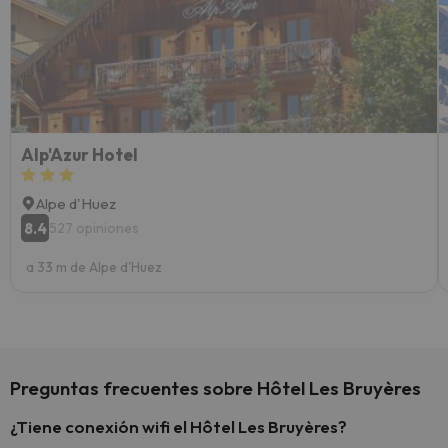
vacaci
esquia
extra
yo.
Alp'Azur Hotel
Alpe d'Huez
8.4
527 opiniones
a 33 m de Alpe d'Huez
Preguntas frecuentes sobre Hôtel Les Bruyères
¿Tiene conexión wifi el Hôtel Les Bruyères?