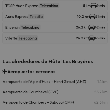
TCSP Huez Express
Telecabina
5 km
9 min
Auris Express
Telesilla
10.2 km
31 min
Enversin
Telecabina
26.2 km
42 min
Villette
Telecabina
26.2 km
43 min
Los alrededores de Hôtel Les Bruyères
Aeropuertos cercanos
Aeropuerto de l'Alpe d'Huez - Henri Giraud (AHZ)
1.4 km
Aeropuerto de Courchevel (CVF)
55.7 km
Aeropuerto de Chambery - Saboya (CMF)
62.3 km