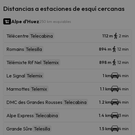
Distancias a estaciones de esquí cercanas
Alpe d'Huez
250 km esquiables
Télécentre
Telecabina
112 m
2 min
Romains
Telesilla
894 m
12 min
Télémixte Rif Nel
Telemix
898 m
12 min
Le Signal
Telemix
1 km
4 min
Marmottes
Telemix
1.1 km
4 min
DMC des Grandes Rousses
Telecabina
1.2 km
4 min
Alpe Express
Telecabina
1.4 km
3 min
Grande Sûre
Telesilla
1.5 km
4 min