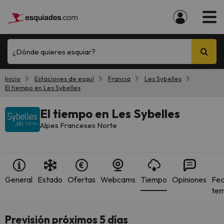
¿Dónde quieres esquiar?
Inicio
Estaciones de esquí
Francia
Les Sybelles
El tiempo en Les Sybelles
El tiempo en Les Sybelles
Alpes Franceses Norte
General
Estado
Ofertas
Webcams
Tiempo
Opiniones
Fec
te
Previsión próximos 5 días