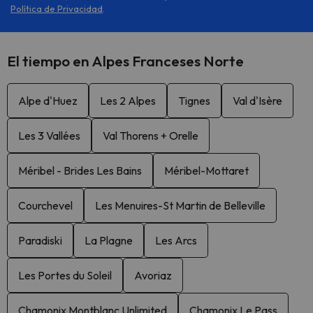
Política de Privacidad
.
El tiempo en Alpes Franceses Norte
Alpe d'Huez
Les 2 Alpes
Tignes
Val d'Isère
Les 3 Vallées
Val Thorens + Orelle
Méribel - Brides Les Bains
Méribel-Mottaret
Courchevel
Les Menuires-St Martin de Belleville
Paradiski
La Plagne
Les Arcs
Les Portes du Soleil
Avoriaz
Chamonix Montblanc Unlimited
Chamonix Le Pass