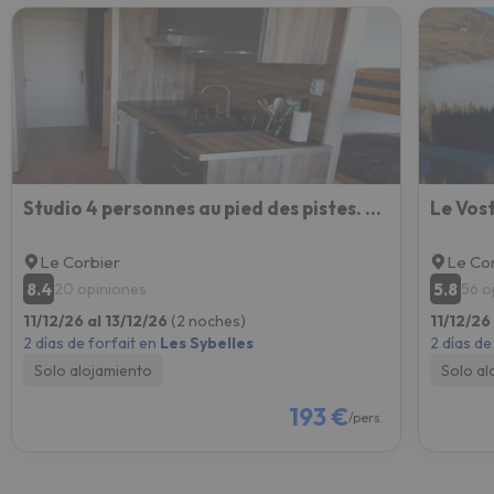
Studio 4 personnes au pied des pistes. Le Corbier
Le Vos
Le Corbier
Le Co
8.4
5.8
20 opiniones
56 o
11/12/26 al 13/12/26
(2 noches)
11/12/26
2 días de forfait en
Les Sybelles
2 días de
Solo alojamiento
Solo al
193 €
/pers.