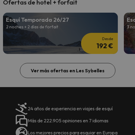
Ofertas de hotel + forfait
Esquí Temporada 26/27
Esq
2 noches + 2 días de forfait
3 no
Desde
192 €
Ver más ofertas en Les Sybelles
24 años de experiencia en viajes de esquí
Más de 222.905 opiniones en 7 idiomas
Los mejores precios para esquiar en Europa